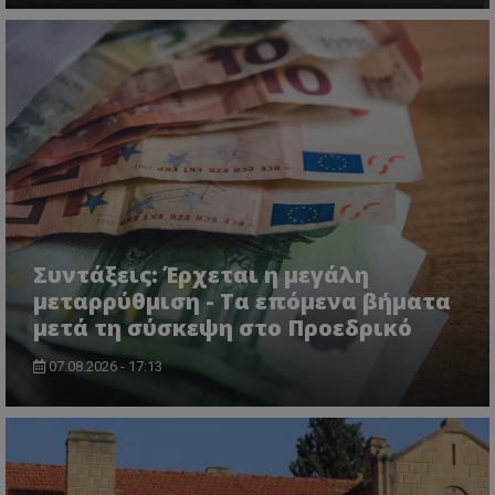
msToken
.tiktok.com
Συντάξεις: Έρχεται η μεγάλη
μεταρρύθμιση - Τα επόμενα βήματα
μετά τη σύσκεψη στο Προεδρικό
07.08.2026 - 17:13
CookieScriptConsent
CookieScript
www.tothemaonline.com