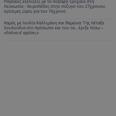
Ραγδαίες εξελίξεις με το σοβαρό τροχαίο στη
Λευκωσία - Χειροπέδες στην σύζυγο του 27χρονου,
κρίσιμες ώρες για τον 16χρονο
Χαμός με Ιουλία Καλλιμάνη και θαμώνα: Της πέταξε
λουλούδια στο πρόσωπο και του τα… έριξε πίσω –
«Εσένα σ’ αρέσει;»