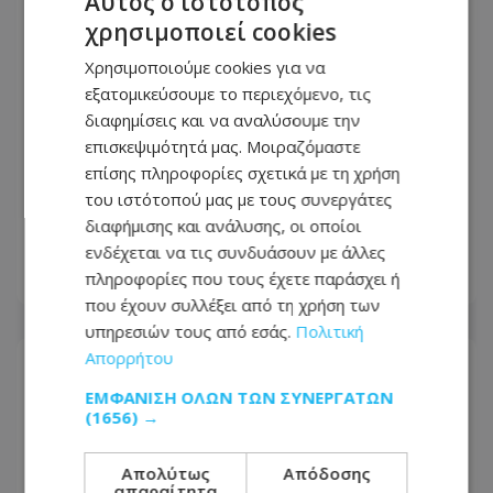
Αυτός ο ιστότοπος
χρησιμοποιεί cookies
Χρησιμοποιούμε cookies για να
εξατομικεύσουμε το περιεχόμενο, τις
διαφημίσεις και να αναλύσουμε την
επισκεψιμότητά μας. Μοιραζόμαστε
επίσης πληροφορίες σχετικά με τη χρήση
Θρίλερ στην ΕΔΕΚ με τις
του ιστότοπού μας με τους συνεργάτες
υποψηφιότητες: Στο μικροσκόπιο η
διαφήμισης και ανάλυσης, οι οποίοι
Σοφία Χριστοδούλου Μακρή
ενδέχεται να τις συνδυάσουν με άλλες
πληροφορίες που τους έχετε παράσχει ή
07.08.2026 - 06:43
που έχουν συλλέξει από τη χρήση των
υπηρεσιών τους από εσάς.
Πολιτική
Απορρήτου
ΕΜΦΆΝΙΣΗ ΌΛΩΝ ΤΩΝ ΣΥΝΕΡΓΑΤΏΝ
(1656) →
Απολύτως
Απόδοσης
απαραίτητα