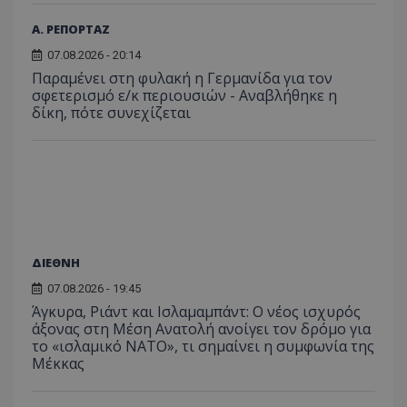
πρόσβα
ιστοσε
Α. ΡΕΠΟΡΤΑΖ
Συλλέγε
για τις
07.08.2026 - 20:14
του χρ
ιστοσε
Παραμένει στη φυλακή η Γερμανίδα για τον
ποιες σ
σφετερισμό ε/κ περιουσιών - Αναβλήθηκε η
έχουν 
δίκη, πότε συνεχίζεται
_ga_J7RS52TMNC
.tothemaonline.com
1 χρόνος 1
Αυτό τ
μήνας
χρησιμ
από το
Analyti
διατήρ
κατάσ
περιόδ
σύνδεσ
ΔΙΕΘΝΗ
07.08.2026 - 19:45
Άγκυρα, Ριάντ και Ισλαμαμπάντ: Ο νέος ισχυρός
άξονας στη Μέση Ανατολή ανοίγει τον δρόμο για
το «ισλαμικό ΝΑΤΟ», τι σημαίνει η συμφωνία της
Μέκκας