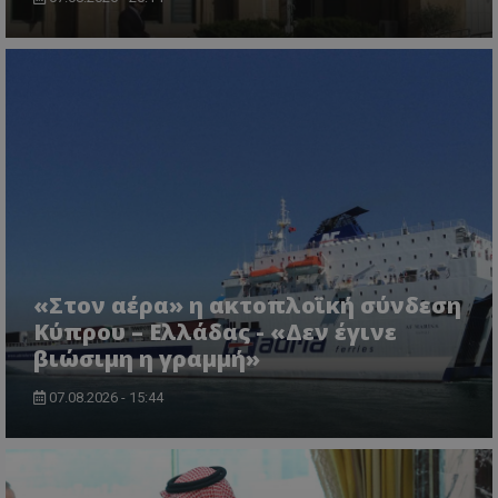
Προμηθευτής
Ονοματεπώνυμο
Λήξη
Περιγραφή
Προμηθευτής
/
Πεδίο
/
Ονοματεπώνυμο
Λήξη
Περιγραφή
Πεδίο
Προμηθευτής
/
Ονοματεπώνυμο
Λήξη
Περιγ
A_1283
gml-grp.com
2 μήνες 4
Αυτό το cook
Πεδίο
εβδομάδες
χρησιμοποιείτ
mid
1
Αυτό είναι ένα
Meta
την
χρόνος
cookie
_ga_7ZKH09CT69
Platform Inc.
.tothemaonline.com
1 χρόνος 1
Αυτό τ
Προμηθευτής
/
παρακολούθη
Ονοματεπώνυμο
Λήξη
Περι
1
Instagram που
.instagram.com
μήνας
χρησιμ
Πεδίο
της συμπερι
μήνας
επιτρέπει τη
από το
του χρήστη κ
λειτουργικότητ
Analyti
VISITOR_INFO1_LIVE
5 μήνες 4
Αυτό
Google LLC
αλληλεπίδρασ
των κοινωνικών
διατήρ
εβδομάδες
έχει 
.youtube.com
την ενίσχυση
μέσων μέσα
κατάσ
από 
εμπειρίας του
στον ιστότοπο.
περιόδ
για ν
χρήστη ή τη
σύνδεσ
παρα
συλλογή δεδ
προτ
για την ανάλ
«Στον αέρα» η ακτοπλοϊκή σύνδεση
_ga_1GFPXQZD17
.tothemaonline.com
1 χρόνος 1
Αυτό τ
χρησ
και εξατομικ
μήνας
χρησιμ
βίντ
Κύπρου – Ελλάδας - «Δεν έγινε
περιεχόμενο.
από το
που ε
Analyti
βιώσιμη η γραμμή»
ενσω
A_1288
gml-grp.com
2 μήνες 4
Αυτό το cook
διατήρ
σε ι
εβδομάδες
χρησιμοποιείτ
κατάσ
Μπορ
τη συλλογή
περιόδ
07.08.2026 - 15:44
καθο
πληροφοριώ
σύνδεσ
επισ
σχετικά με τη
ιστό
αλληλεπίδρασ
_ga
1 χρόνος 1
Αυτό τ
Google LLC
χρησ
χρήστη με τη
μήνας
cookie 
.tothemaonline.com
νέα 
ιστοσελίδα, 
με το 
έκδο
σελίδες που
Univers
διεπ