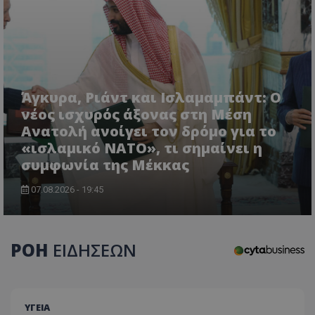
επισκέπτονται
- το οπ
Yout
πώς ο χρήστη
αποτελ
πλοηγείται μ
σημαντ
_fbp
2 μήνες 4
Χρησ
Meta Platform Inc.
της ιστοσελίδ
ενημέρ
εβδομάδες
από 
.tothemaonline.com
δεδομένα αυ
την πι
για 
μπορούν να
χρησιμ
παρά
χρησιμοποιη
υπηρεσ
σειρ
για τη βελτί
ανάλυσ
διαφ
της εμπειρίας
Google
προϊ
χρήστη ή για
Άγκυρα, Ριάντ και Ισλαμαμπάντ: Ο
cookie
η υπ
αναλυτικούς
χρησιμ
προσ
σκοπούς.
νέος ισχυρός άξονας στη Μέση
για τη
πραγ
μοναδι
χρόν
Ανατολή ανοίγει τον δρόμο για το
__Secure-
.youtube.com
5 μήνες 4
χρηστώ
διαφ
ROLLOUT_TOKEN
εβδομάδες
εκχωρώ
«ισλαμικό ΝΑΤΟ», τι σημαίνει η
τρίτ
τυχαία
ttwid
.tiktok.com
11 μήνες 4
Αυτό το cook
συμφωνία της Μέκκας
παραγό
CEK
gml-grp.com
1 χρόνος 1
Αυτό
εβδομάδες
συνδέεται σ
αριθμό
μήνας
χρησ
με την ανάλυ
αναγνω
για 
07.08.2026 - 19:45
την
πελάτη
παρα
παραμετροπο
Περιλα
των
παράδοση
κάθε α
αλλη
περιεχομένου
σελίδας
του 
βάση τις
ιστότο
την 
αλληλεπιδράσ
χρησιμ
ΡΟΗ
ΕΙΔΗΣΕΩΝ
την 
των χρηστών,
για τον
για ν
χωρίς
υπολογ
την 
συγκεκριμένε
δεδομέ
χρήσ
λεπτομέρειες,
επισκε
παρα
γενική
περιόδ
προσ
κατηγοριοπο
σύνδεσ
περι
ΥΓΕΙΑ
είναι προκλητ
καμπάνι