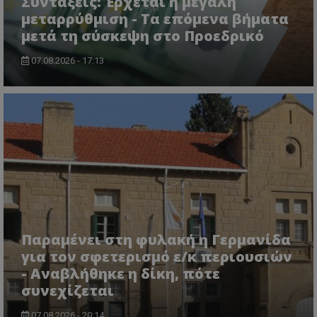
Συντάξεις: Έρχεται η μεγάλη
www.tothemaonline.com
μεταρρύθμιση - Τα επόμενα βήματα
μετά τη σύσκεψη στο Προεδρικό
07.08.2026 - 17:13
usprivacy
.themasports.tothemaonline.co
Παραμένει στη φυλακή η Γερμανίδα
για τον σφετερισμό ε/κ περιουσιών
- Αναβλήθηκε η δίκη, πότε
συνεχίζεται
07.08.2026 - 20:14