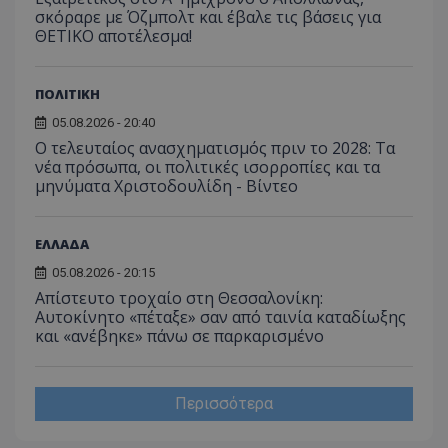
για ν
ανάλυση των
διατήρ
σκόραρε με Όζμπολτ και έβαλε τις βάσεις για
παρα
επιδόσεων.
κατάσ
προβ
ΘΕΤΙΚΟ αποτέλεσμα!
περιόδ
ενσω
σύνδεσ
βίντε
C
1 μήνας
Αυτό τ
Adform
guest_id
1 χρόνος 1
Αυτό
Twitter Inc.
ΠΟΛΙΤΙΚΗ
χρησιμ
.adform.net
μήνας
ρυθμ
.twitter.com
για τον
το Tw
05.08.2026 - 20:40
προσδι
αναγ
συχνότ
να π
Ο τελευταίος ανασχηματισμός πριν το 2028: Τα
επισκέ
τον 
νέα πρόσωπα, οι πολιτικές ισορροπίες και τα
τον τρ
του 
οποίο 
μηνύματα Χριστοδουλίδη - Βίντεο
επισκέπ
πρόσβα
ιστοσε
Συλλέγε
ΕΛΛΑΔΑ
για τις
του χρ
05.08.2026 - 20:15
ιστοσε
ποιες σ
Απίστευτο τροχαίο στη Θεσσαλονίκη:
έχουν 
Αυτοκίνητο «πέταξε» σαν από ταινία καταδίωξης
και «ανέβηκε» πάνω σε παρκαρισμένο
_ga_J7RS52TMNC
.tothemaonline.com
1 χρόνος 1
Αυτό τ
μήνας
χρησιμ
από το
Analyti
διατήρ
Περισσότερα
κατάσ
περιόδ
σύνδεσ