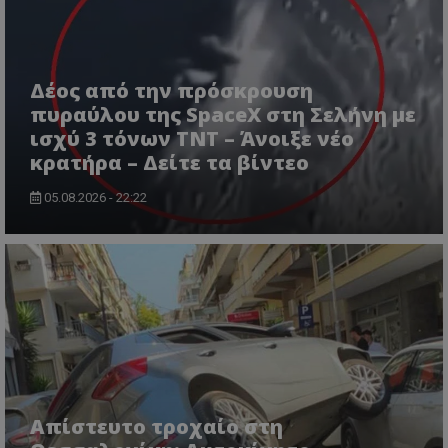
Δέος από την πρόσκρουση
πυραύλου της SpaceX στη Σελήνη με
ισχύ 3 τόνων TNT – Άνοιξε νέο
κρατήρα – Δείτε τα βίντεο
05.08.2026 - 22:22
msToken
.tiktok.com
Απίστευτο τροχαίο στη