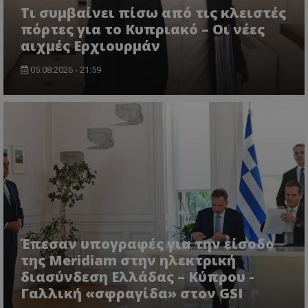
Τι συμβαίνει πίσω από τις κλειστές
πόρτες για το Κυπριακό – Οι νέες
αιχμές Ερχιουρμάν
05.08.2026 - 21:59
ASP.NET_SessionId
Microsoft Corporation
themasports.tothemaonline.co
Έπεσαν υπογραφές για την είσοδο
της Meridiam στην ηλεκτρική
διασύνδεση Ελλάδας – Κύπρου -
Γαλλική «σφραγίδα» στον GSI