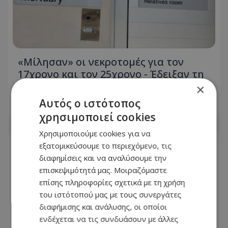
«Μίλησαν» οι νεκροτομές για τον
17χρονο και τον 25χρονο - Έδειξαν τη
σφοδρότητα των συγκρούσεων
×
Αυτός ο ιστότοπος
05.08.2026 - 14:07
χρησιμοποιεί cookies
Χρησιμοποιούμε cookies για να
εξατομικεύσουμε το περιεχόμενο, τις
διαφημίσεις και να αναλύσουμε την
επισκεψιμότητά μας. Μοιραζόμαστε
επίσης πληροφορίες σχετικά με τη χρήση
του ιστότοπού μας με τους συνεργάτες
διαφήμισης και ανάλυσης, οι οποίοι
ενδέχεται να τις συνδυάσουν με άλλες