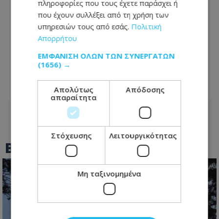
πληροφορίες που τους έχετε παράσχει ή
που έχουν συλλέξει από τη χρήση των
υπηρεσιών τους από εσάς.
Πολιτική
Απορρήτου
Νύχτα συλλήψεων από τις Αρχές -
ΕΜΦΆΝΙΣΗ ΌΛΩΝ ΤΩΝ ΣΥΝΕΡΓΑΤΏΝ
Κατασχέθηκαν δεκάδες οχήματα από
(1656) →
την Αστυνομία
Απολύτως
Απόδοσης
05.08.2026 - 07:31
απαραίτητα
Στόχευσης
Λειτουργικότητας
BEST OF
TOTHEMAONLINE
Μη ταξινομημένα