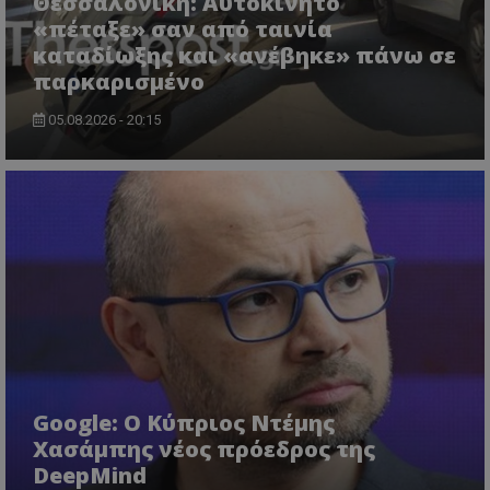
Θεσσαλονίκη: Αυτοκίνητο
«πέταξε» σαν από ταινία
καταδίωξης και «ανέβηκε» πάνω σε
παρκαρισμένο
CookieScriptConsent
CookieScript
www.tothemaonline.com
05.08.2026 - 20:15
usprivacy
.themasports.tothemaonline.co
Google: Ο Κύπριος Ντέμης
Χασάμπης νέος πρόεδρος της
DeepMind