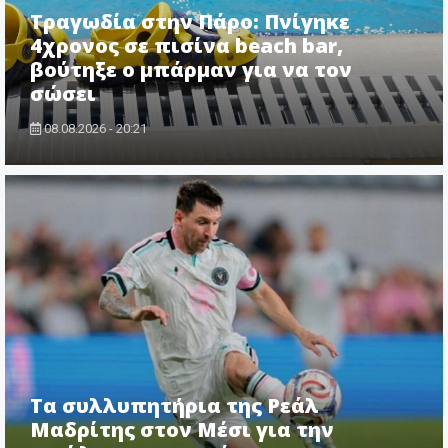
Τραγωδία στην Πάρο: Πνίγηκε
4χρονος σε πισίνα beach bar,
βούτηξε ο μπάρμαν για να τον
σώσει
08.08.2026 - 20:21
Τα συλλυπητήρια της Ρεάλ
Μαδρίτης στον Μέσι για την