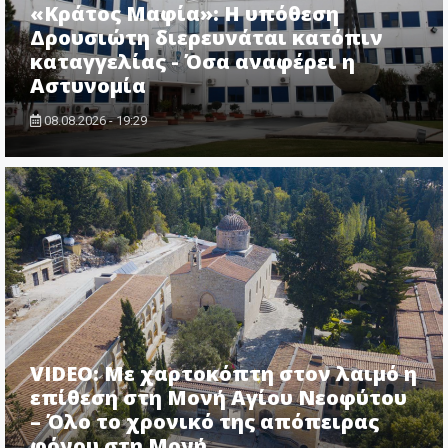
«Κράτος Μαφία»: Η υπόθεση
Δρουσιώτη διερευνάται κατόπιν
καταγγελίας - Όσα αναφέρει η
Αστυνομία
08.08.2026 - 19:29
VIDEO: Με χαρτοκόπτη στον λαιμό η
επίθεση στη Μονή Αγίου Νεοφύτου
– Όλο το χρονικό της απόπειρας
φόνου στη Μονή