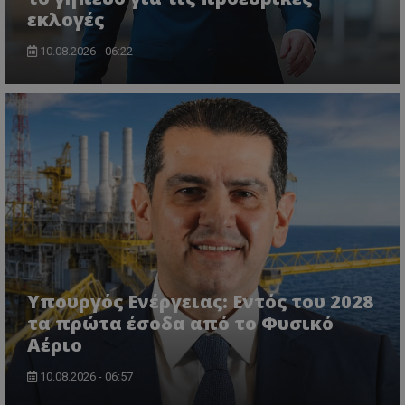
εκλογές
10.08.2026 - 06:22
ASP.NET_SessionId
Microsoft Corporation
themasports.tothemaonline.co
Υπουργός Ενέργειας: Εντός του 2028
τα πρώτα έσοδα από το Φυσικό
Αέριο
VISITOR_PRIVACY_METADATA
YouTube
.youtube.com
10.08.2026 - 06:57