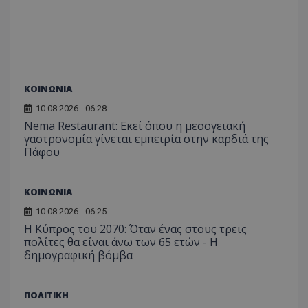
C
1 μήνας
Αυτό τ
Adform
guest_id
1 χρόνος 1
Αυτό
Twitter Inc.
χρησιμ
.adform.net
μήνας
ρυθμ
.twitter.com
για τον
το Tw
προσδι
αναγ
συχνότ
να π
επισκέ
τον 
τον τρ
του 
οποίο 
ΚΟΙΝΩΝΙΑ
επισκέπ
πρόσβα
ιστοσε
10.08.2026 - 06:28
Συλλέγε
Nema Restaurant: Εκεί όπου η μεσογειακή
για τις
του χρ
γαστρονομία γίνεται εμπειρία στην καρδιά της
ιστοσε
Πάφου
ποιες σ
έχουν 
_ga_J7RS52TMNC
.tothemaonline.com
1 χρόνος 1
Αυτό τ
ΚΟΙΝΩΝΙΑ
μήνας
χρησιμ
από το
10.08.2026 - 06:25
Analyti
διατήρ
Η Κύπρος του 2070: Όταν ένας στους τρεις
κατάσ
πολίτες θα είναι άνω των 65 ετών - Η
περιόδ
σύνδεσ
δημογραφική βόμβα
ΠΟΛΙΤΙΚΗ