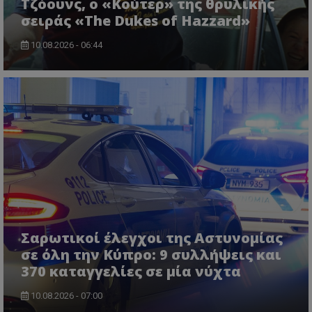
Τζόουνς, ο «Κούτερ» της θρυλικής
CookieScriptConsent
σειράς «The Dukes of Hazzard»
CookieScript
www.tothemaonline.com
10.08.2026 - 06:44
usprivacy
.themasports.tothemaonline.co
Σαρωτικοί έλεγχοι της Αστυνομίας
σε όλη την Κύπρο: 9 συλλήψεις και
370 καταγγελίες σε μία νύχτα
10.08.2026 - 07:00