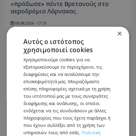
«πρόδωσε» πέντε Βρετανούς στο
αεροδρόμιο Λάρνακας
09.08.2026 - 17:15
×
Αυτός ο ιστότοπος
χρησιμοποιεί cookies
Χρησιμοποιούμε cookies για να
εξατομικεύσουμε το περιεχόμενο, τις
διαφημίσεις και να αναλύσουμε την
επισκεψιμότητά μας. Μοιραζόμαστε
επίσης πληροφορίες σχετικά με τη χρήση
του ιστότοπού μας με τους συνεργάτες
διαφήμισης και ανάλυσης, οι οποίοι
ενδέχεται να τις συνδυάσουν με άλλες
πληροφορίες που τους έχετε παράσχει ή
Συναγερμός στο αεροδρόμιο
που έχουν συλλέξει από τη χρήση των
Λάρνακας: Τα «παιδικά παιχνίδια»
υπηρεσιών τους από εσάς.
Πολιτική