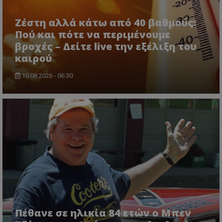
Ζέστη αλλά κάτω από 40 βαθμούς:
Πού και πότε να περιμένουμε
βροχές – Δείτε live την εξέλιξη του
καιρού
10.08.2026 - 06:30
msToken
.tiktok.com
Πέθανε σε ηλικία 84 ετών ο Μπεν