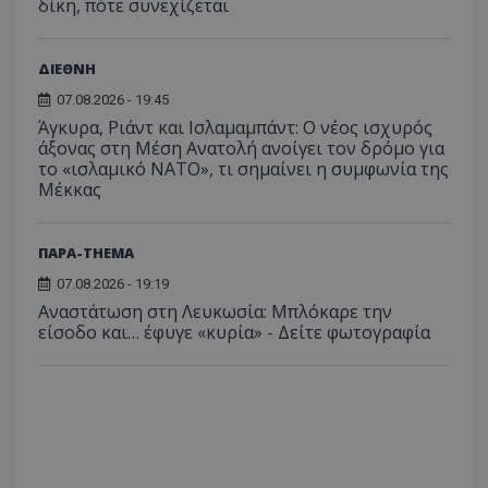
_ga_J7RS52TMNC
.tothemaonline.com
1 χρόνος 1
Αυτό τ
δίκη, πότε συνεχίζεται
μήνας
χρησιμ
από το
Analyti
διατήρ
ΔΙΕΘΝΗ
κατάσ
περιόδ
07.08.2026 - 19:45
σύνδεσ
Άγκυρα, Ριάντ και Ισλαμαμπάντ: Ο νέος ισχυρός
άξονας στη Μέση Ανατολή ανοίγει τον δρόμο για
το «ισλαμικό ΝΑΤΟ», τι σημαίνει η συμφωνία της
Μέκκας
ΠΑΡΑ-THEMA
07.08.2026 - 19:19
Αναστάτωση στη Λευκωσία: Μπλόκαρε την
είσοδο και… έφυγε «κυρία» - Δείτε φωτογραφία