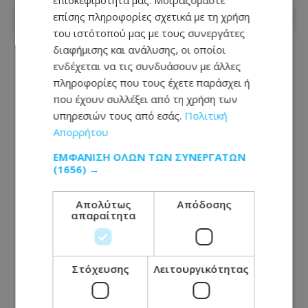
επίσης πληροφορίες σχετικά με τη χρήση
του ιστότοπού μας με τους συνεργάτες
διαφήμισης και ανάλυσης, οι οποίοι
ενδέχεται να τις συνδυάσουν με άλλες
πληροφορίες που τους έχετε παράσχει ή
που έχουν συλλέξει από τη χρήση των
υπηρεσιών τους από εσάς.
Πολιτική
Απορρήτου
ΕΜΦΆΝΙΣΗ ΌΛΩΝ ΤΩΝ ΣΥΝΕΡΓΑΤΏΝ
(1656) →
Απολύτως
Απόδοσης
απαραίτητα
Ραγδαίες εξελίξεις με το σοβαρό
τροχαίο στη Λευκωσία - Χειροπέδες
στην σύζυγο του 27χρονου, κρίσιμες
Στόχευσης
Λειτουργικότητας
ώρες για τον 16χρονο
07.08.2026 - 16:46