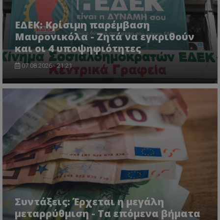
ΕΔΕΚ: Κρίσιμη παρέμβαση
Μαυρονικόλα - Ζητά να εγκριθούν
και οι 4 υποψηφιότητες
07.08.2026 - 21:21
CookieScriptConsent
CookieScript
www.tothemaonline.com
Συντάξεις: Έρχεται η μεγάλη
μεταρρύθμιση - Τα επόμενα βήματα