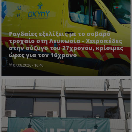
ASP.NET_SessionId
Microsoft Corporation
lifenewscy.tothemaonline.com
Ραγδαίες εξελίξεις με το σοβαρό
τροχαίο στη Λευκωσία - Χειροπέδες
στην σύζυγο του 27χρονου, κρίσιμες
ώρες για τον 16χρονο
07.08.2026 - 16:46
msToken
.tiktok.com