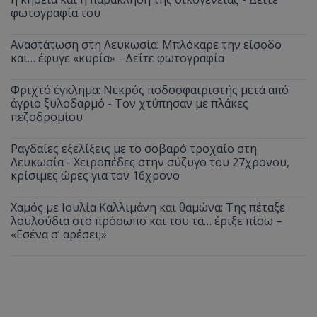
φωτογραφία του
Αναστάτωση στη Λευκωσία: Μπλόκαρε την είσοδο
και… έφυγε «κυρία» - Δείτε φωτογραφία
Φριχτό έγκλημα: Νεκρός ποδοσφαιριστής μετά από
άγριο ξυλοδαρμό - Τον χτύπησαν με πλάκες
πεζοδρομίου
Ραγδαίες εξελίξεις με το σοβαρό τροχαίο στη
Λευκωσία - Χειροπέδες στην σύζυγο του 27χρονου,
κρίσιμες ώρες για τον 16χρονο
Χαμός με Ιουλία Καλλιμάνη και θαμώνα: Της πέταξε
λουλούδια στο πρόσωπο και του τα… έριξε πίσω –
«Εσένα σ’ αρέσει;»