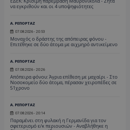
ΕΔΕΚ: Κρίσιμη παρέμβαση Μαυρονικόλα - Ζητά
σταλ
ιστοσελίδα. 
αναλύο
μέρο
να εγκριθούν και οι 4 υποψηφιότητες
να συμβάλει 
απόδοσ
ανάλ
ενίσχυση της
ιστοσε
αναφ
εμπειρίας του
χρήστη ή στη
_ga_ECPYT7ERET
.tothemaonline.com
1 χρόνος 1
Αυτό τ
YSC
συνεδρία
Αυτό
Google LLC
Α. ΡΕΠΟΡΤΑΖ
παρακολούθη
μήνας
χρησιμ
έχει 
.youtube.com
της συμπερι
από το
από 
του χρήστη γ
07.08.2026 - 20:53
Analyti
για ν
ανάλυση των
διατήρ
Μοναχός ο δράστης της απόπειρας φόνου -
παρα
επιδόσεων.
κατάσ
προβ
Επιτέθηκε σε δύο άτομα με αιχμηρό αντικείμενο
περιόδ
ενσω
σύνδεσ
βίντε
C
1 μήνας
Αυτό τ
Adform
guest_id
1 χρόνος 1
Αυτό
Twitter Inc.
Α. ΡΕΠΟΡΤΑΖ
χρησιμ
.adform.net
μήνας
ρυθμ
.twitter.com
για τον
το Tw
προσδι
07.08.2026 - 20:26
αναγ
συχνότ
να π
Απόπειρα φόνου: Άγρια επίθεση με μαχαίρι - Στο
επισκέ
τον 
τον τρ
Νοσοκομείο δύο άτομα, πέρασαν χειροπέδες σε
του 
οποίο 
51χρονο
επισκέπ
πρόσβα
ιστοσε
Συλλέγε
Α. ΡΕΠΟΡΤΑΖ
για τις
του χρ
07.08.2026 - 20:14
ιστοσε
ποιες σ
Παραμένει στη φυλακή η Γερμανίδα για τον
έχουν 
σφετερισμό ε/κ περιουσιών - Αναβλήθηκε η