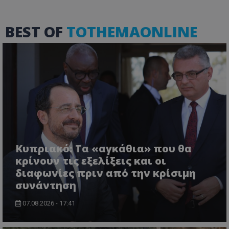
BEST OF
TOTHEMAONLINE
VISITOR_PRIVACY_METADATA
YouTube
.youtube.com
Κυπριακό: Τα «αγκάθια» που θα
κρίνουν τις εξελίξεις και οι
διαφωνίες πριν από την κρίσιμη
συνάντηση
07.08.2026 - 17:41