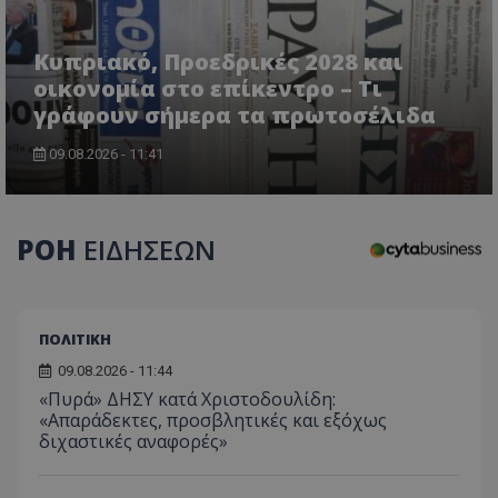
Κυπριακό, Προεδρικές 2028 και
οικονομία στο επίκεντρο – Τι
γράφουν σήμερα τα πρωτοσέλιδα
CookieScriptConsent
09.08.2026 - 11:41
CookieScript
www.tothemaonline.com
ΡΟΗ
ΕΙΔΗΣΕΩΝ
ΠΟΛΙΤΙΚΗ
09.08.2026 - 11:44
«Πυρά» ΔΗΣΥ κατά Χριστοδουλίδη:
«Απαράδεκτες, προσβλητικές και εξόχως
usprivacy
.themasports.tothemaonline.co
διχαστικές αναφορές»