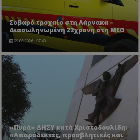
usprivacy
.lifenewscy.tothemaonline.com
Σοβαρό τροχαίο στη Λάρνακα –
Διασωληνωμένη 22χρονη στη ΜΕΘ
09.08.2026 - 07:43
ASP.NET_SessionId
Microsoft Corporation
themasports.tothemaonline.co
«Πυρά» ΔΗΣΥ κατά Χριστοδουλίδη:
«Απαράδεκτες, προσβλητικές και