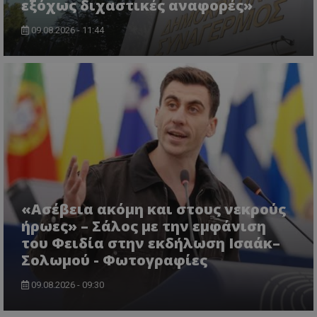
εξόχως διχαστικές αναφορές»
09.08.2026 - 11:44
VISITOR_PRIVACY_METADATA
YouTube
.youtube.com
«Ασέβεια ακόμη και στους νεκρούς
ήρωες» – Σάλος με την εμφάνιση
του Φειδία στην εκδήλωση Ισαάκ–
Σολωμού - Φωτογραφίες
09.08.2026 - 09:30