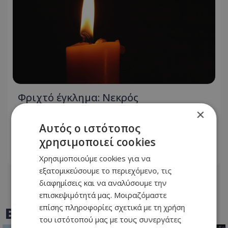
Φριχτό έγκλημα: Νεκρός
ποδοσφαιριστής μετά από άγριο
×
ξυλοδαρμό - Τον χτύπησαν με πλάκες
Αυτός ο ιστότοπος
πεζοδρομίου
χρησιμοποιεί cookies
07.08.2026 - 18:10
Χρησιμοποιούμε cookies για να
εξατομικεύσουμε το περιεχόμενο, τις
διαφημίσεις και να αναλύσουμε την
επισκεψιμότητά μας. Μοιραζόμαστε
επίσης πληροφορίες σχετικά με τη χρήση
BEST OF
TOTHEMAONLINE
του ιστότοπού μας με τους συνεργάτες