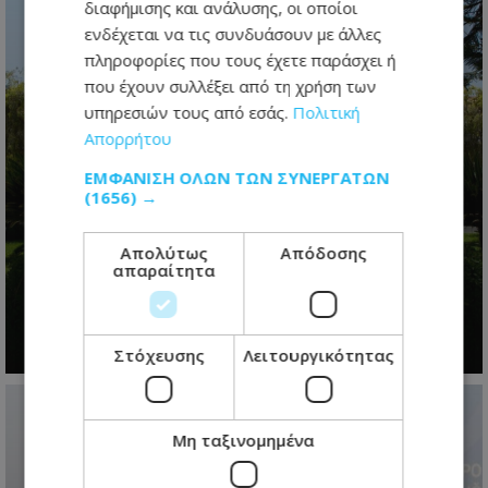
διαφήμισης και ανάλυσης, οι οποίοι
ενδέχεται να τις συνδυάσουν με άλλες
πληροφορίες που τους έχετε παράσχει ή
που έχουν συλλέξει από τη χρήση των
υπηρεσιών τους από εσάς.
Πολιτική
Απορρήτου
ΕΜΦΆΝΙΣΗ ΌΛΩΝ ΤΩΝ ΣΥΝΕΡΓΑΤΏΝ
(1656) →
Η προεδρική μάχη άρχισε- Το
μεγάλο παζλ των συμμαχιών και η
Απολύτως
Απόδοσης
μετακίνηση των κομματικών
απαραίτητα
ισορροπιών
09.08.2026 - 07:18
Στόχευσης
Λειτουργικότητας
Μη ταξινομημένα