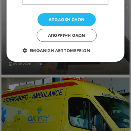
ΑΠΟΔΟΧΉ ΌΛΩΝ
ΑΠΌΡΡΙΨΗ ΌΛΩΝ
Λετυμπιώτης: «Το μείζον είναι η
Τουρκία να επανέλθει στο τραπέζι
ΕΜΦΆΝΙΣΗ ΛΕΠΤΟΜΕΡΕΙΏΝ
των διαπραγματεύσεων»
09.08.2026 - 11:39
Απολύτως απαραίτητα
Απόδοσης
Στόχευσης
Λειτουργικότητας
Μη ταξινομημένα
Τα απολύτως απαραίτητα cookies επιτρέπουν
βασικές λειτουργίες του ιστότοπου, όπως τη
σύνδεση χρήστη και τη διαχείριση λογαριασμού.
Ο ιστότοπος δεν μπορεί να χρησιμοποιηθεί σωστά
χωρίς τα απολύτως απαραίτητα cookies.
Ονοματεπώνυμο
Προμηθευτής
/
Πεδίο