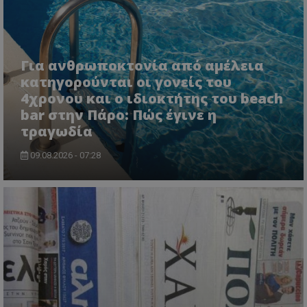
ASP.NET_SessionId
Microsoft Corporation
lifenewscy.tothemaonline.com
Για ανθρωποκτονία από αμέλεια
κατηγορούνται οι γονείς του
4χρονου και ο ιδιοκτήτης του beach
bar στην Πάρο: Πώς έγινε η
τραγωδία
09.08.2026 - 07:28
msToken
.tiktok.com