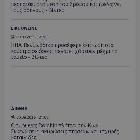
περπατάει στη μέση του δρόμου και τρελαίνει
τους οδηγούς - Βίντεο
ASP.NET_SessionId
LIKE ONLINE
Microsoft Corporation
themasports.tothemaonline.co
09.08.2026 - 21:29
ΗΠΑ: Βενζινάδικο προσέφερε έκπτωση στα
καύσιμα σε όσους πελάτες χόρευαν μέχρι το
ταμείο - Βίντεο
ΔΙΕΘΝΗ
VISITOR_PRIVACY_METADATA
YouTube
09.08.2026 - 21:06
.youtube.com
Ο τυφώνας Dolphin πλήττει την Κίνα –
Εκκενώσεις, ακυρώσεις πτήσεων και ισχυρές
καταιγίδες