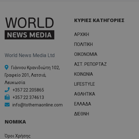
χρησιμ
.adform.net
μήνας
ρυθμ
.twitter.com
για τον
το Tw
προσδι
αναγ
συχνότ
να π
επισκέ
ΚΥΡΙΕΣ ΚΑΤΗΓΟΡΙΕΣ
τον 
τον τρ
του 
οποίο 
επισκέπ
ΑΡΧΙΚΗ
πρόσβα
ιστοσε
Συλλέγε
ΠΟΛΙΤΙΚΗ
για τις
του χρ
OIKONOMIA
World News Media Ltd
ιστοσε
ποιες σ
ΑΣΤ. ΡΕΠΟΡΤΑΖ
έχουν 
Γιάννου Κρανιδιώτη 102,
ΚΟΙΝΩΝΙΑ
Γραφείο 201, Λατσιά,
_ga_J7RS52TMNC
.tothemaonline.com
1 χρόνος 1
Αυτό τ
μήνας
χρησιμ
Λευκωσία
από το
LIFESTYLE
Analyti
+357 22 205865
διατήρ
ΑΘΛΗΤΙΚΑ
κατάσ
+357 22 374613
περιόδ
ΕΛΛΑΔΑ
info@tothemaonline.com
σύνδεσ
ΔΙΕΘΝΗ
ΝΟΜΙΚΑ
Όροι Χρήσης