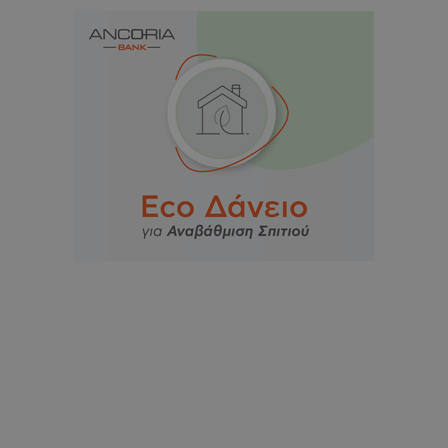
Προμηθευτής
Ονοματεπώνυμο
Λήξη
Περιγραφή
Προμηθευτής
/
Πεδίο
/
Ονοματεπώνυμο
Λήξη
Περιγραφή
Πεδίο
Προμηθευτής
/
Ονοματεπώνυμο
Λήξη
Περιγ
A_1283
gml-grp.com
2 μήνες 4
Αυτό το cook
Πεδίο
εβδομάδες
χρησιμοποιείτ
mid
1
Αυτό είναι ένα
Meta
την
χρόνος
cookie
_ga_7ZKH09CT69
Platform Inc.
.tothemaonline.com
1 χρόνος 1
Αυτό τ
Προμηθευτής
/
παρακολούθη
Ονοματεπώνυμο
Λήξη
Περι
1
Instagram που
.instagram.com
μήνας
χρησιμ
Πεδίο
της συμπερι
μήνας
επιτρέπει τη
από το
του χρήστη κ
λειτουργικότητ
Analyti
VISITOR_INFO1_LIVE
5 μήνες 4
Αυτό
Google LLC
αλληλεπίδρασ
των κοινωνικών
διατήρ
εβδομάδες
έχει 
.youtube.com
την ενίσχυση
μέσων μέσα
κατάσ
από 
εμπειρίας του
στον ιστότοπο.
περιόδ
για ν
χρήστη ή τη
σύνδεσ
παρα
συλλογή δεδ
προτ
για την ανάλ
_ga_1GFPXQZD17
.tothemaonline.com
1 χρόνος 1
Αυτό τ
χρησ
και εξατομικ
μήνας
χρησιμ
βίντ
περιεχόμενο.
από το
που ε
Analyti
ενσω
A_1288
gml-grp.com
2 μήνες 4
Αυτό το cook
διατήρ
σε ι
εβδομάδες
χρησιμοποιείτ
κατάσ
Μπορ
τη συλλογή
περιόδ
καθο
πληροφοριώ
σύνδεσ
επισ
σχετικά με τη
ιστό
αλληλεπίδρασ
_ga
1 χρόνος 1
Αυτό τ
Google LLC
χρησ
χρήστη με τη
μήνας
cookie 
.tothemaonline.com
νέα 
ιστοσελίδα, 
με το 
έκδο
σελίδες που
Univers