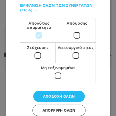
90
ΕΜΦΆΝΙΣΗ ΌΛΩΝ ΤΩΝ ΣΥΝΕΡΓΑΤΏΝ
(1656) →
91
92
Απολύτως
Απόδοσης
απαραίτητα
Στόχευσης
Λειτουργικότητας
ΡΟΗ
ΕΙΔΗΣΕΩΝ
Μη ταξινομημένα
ΠΟΛΙΤΙΚΗ
09.08.2026 - 22:35
Κυπριακό: Ο χρόνος πιέζει: Η προειδοποίηση
Ολγκίν και η μάχη για την επόμενη μέρα
ΑΠΟΔΟΧΉ ΌΛΩΝ
ΑΘΛΗΤΙΚΑ
ΑΠΌΡΡΙΨΗ ΌΛΩΝ