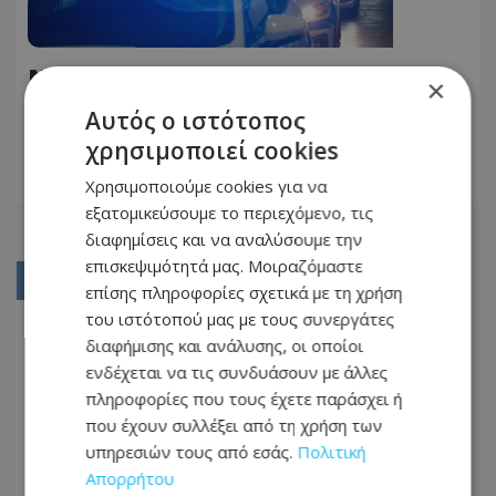
Νέα επιτυχία ΥΚΑΝ: Εντόπισαν 10
×
κιλά οπιούχων ναρκωτικών -
Αυτός ο ιστότοπος
Χειροπέδες σε 35χρονο - Τι βρήκαν
22.06.2026 - 06:28
χρησιμοποιεί cookies
στην οικία του - Δείτε φωτογραφίες
Χρησιμοποιούμε cookies για να
ΔΙΑΒΆΣΤΕ ΠΕΡΙΣΣΌΤΕΡΑ
εξατομικεύσουμε το περιεχόμενο, τις
διαφημίσεις και να αναλύσουμε την
επισκεψιμότητά μας. Μοιραζόμαστε
01
επίσης πληροφορίες σχετικά με τη χρήση
του ιστότοπού μας με τους συνεργάτες
02
διαφήμισης και ανάλυσης, οι οποίοι
03
ενδέχεται να τις συνδυάσουν με άλλες
πληροφορίες που τους έχετε παράσχει ή
04
που έχουν συλλέξει από τη χρήση των
05
υπηρεσιών τους από εσάς.
Πολιτική
...
Απορρήτου