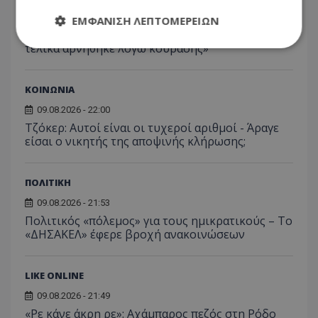
09.08.2026 - 22:14
Μαλντίνι για Γκουαρδιόλα: «Είχαμε συμφωνήσει,
ΕΜΦΆΝΙΣΗ ΛΕΠΤΟΜΕΡΕΙΏΝ
ξεκίνησε να γράφει ενδεκάδες σε χαρτί, αλλά
τελικά αρνήθηκε λόγω κούρασης»
Απολύτως απαραίτητα
Απόδοσης
ΚΟΙΝΩΝΙΑ
Στόχευσης
Λειτουργικότητας
09.08.2026 - 22:00
Μη ταξινομημένα
Τζόκερ: Αυτοί είναι οι τυχεροί αριθμοί - Άραγε
είσαι ο νικητής της αποψινής κλήρωσης;
Τα απολύτως απαραίτητα cookies επιτρέπουν
βασικές λειτουργίες του ιστότοπου, όπως τη
σύνδεση χρήστη και τη διαχείριση λογαριασμού.
Ο ιστότοπος δεν μπορεί να χρησιμοποιηθεί σωστά
ΠΟΛΙΤΙΚΗ
χωρίς τα απολύτως απαραίτητα cookies.
09.08.2026 - 21:53
Ονοματεπώνυμο
Προμηθευτής
/
Πεδίο
Πολιτικός «πόλεμος» για τους ημικρατικούς – Το
usprivacy
.lifenewscy.tothemaonline.com
«ΔΗΣΑΚΕΛ» έφερε βροχή ανακοινώσεων
LIKE ONLINE
09.08.2026 - 21:49
«Ρε κάνε άκρη ρε»: Αχάμπαρος πεζός στη Ρόδο