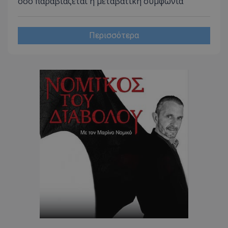
όσο παραβιάζεται η μεταβατική συμφωνία
www.tothemaonline.com
Περισσότερα
usprivacy
.themasports.tothemaonline.co