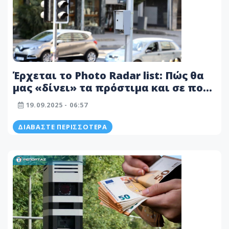
Έρχεται το Photo Radar list: Πώς θα
μας «δίνει» τα πρόστιμα και σε ποια
σημεία θα λειτουργεί - Στα «σκαριά»
19.09.2025 - 06:57
και εφαρμογή μέσω των ελέγχων
τροχαίας
ΔΙΑΒΆΣΤΕ ΠΕΡΙΣΣΌΤΕΡΑ