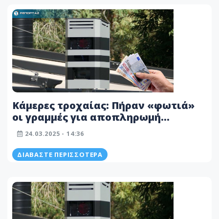
Κάμερες τροχαίας: Πήραν «φωτιά»
οι γραμμές για αποπληρωμή
προστίμων – Πέραν των 50 λεπτών η
24.03.2025 - 14:36
αναμονή – Ποιος ο λόγος
ΔΙΑΒΆΣΤΕ ΠΕΡΙΣΣΌΤΕΡΑ