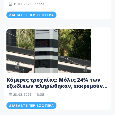
αποπληρωμής; - Πόσα παραμένουν
31.03.2025 - 11:27
απλήρωτα
ΔΙΑΒΆΣΤΕ ΠΕΡΙΣΣΌΤΕΡΑ
Κάμερες τροχαίας: Μόλις 24% των
εξωδίκων πληρώθηκαν, εκκρεμούν
190.000
28.03.2025 - 13:35
ΔΙΑΒΆΣΤΕ ΠΕΡΙΣΣΌΤΕΡΑ