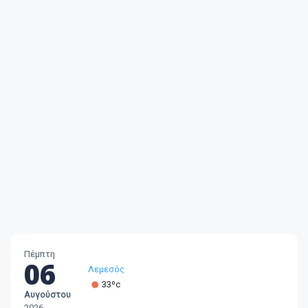
Λεμεσός
Πέμπτη
33ºc
06
Λάρνακα
30ºc
Αυγούστου
Λευκωσία
2026