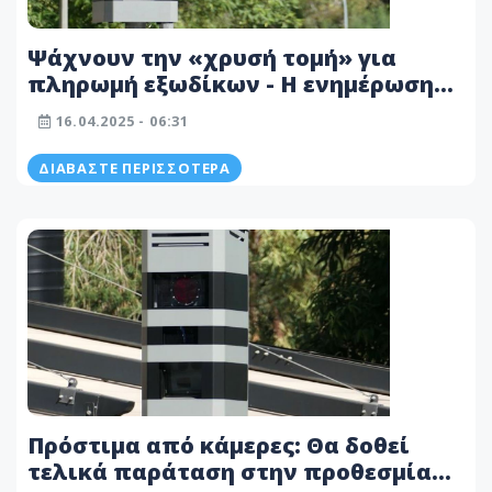
Ψάχνουν την «χρυσή τομή» για
πληρωμή εξωδίκων - Η ενημέρωση
μέσω sms ή email και η εισήγηση για
16.04.2025 - 06:31
τις άδειες κυκλοφορίας
ΔΙΑΒΆΣΤΕ ΠΕΡΙΣΣΌΤΕΡΑ
Πρόστιμα από κάμερες: Θα δοθεί
τελικά παράταση στην προθεσμία