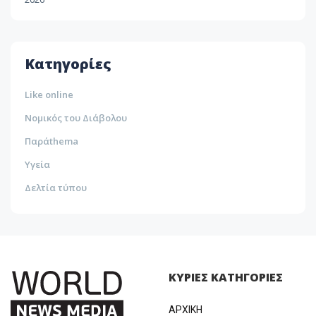
35ºc
Λεμεσός
33ºc
Κατηγορίες
Like online
Νομικός του Διάβολου
Παράthema
Υγεία
Δελτία τύπου
ΚΥΡΙΕΣ ΚΑΤΗΓΟΡΙΕΣ
ΑΡΧΙΚΗ