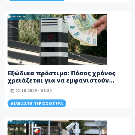
Εξώδικα πρόστιμα: Πόσος χρόνος
χρειάζεται για να εμφανιστούν
ηλεκτρονικά - Έτσι μπορείς να
02.10.2025 - 06:30
ελέγξεις αν εκδόθηκε στο όνομα σου
ΔΙΑΒΆΣΤΕ ΠΕΡΙΣΣΌΤΕΡΑ