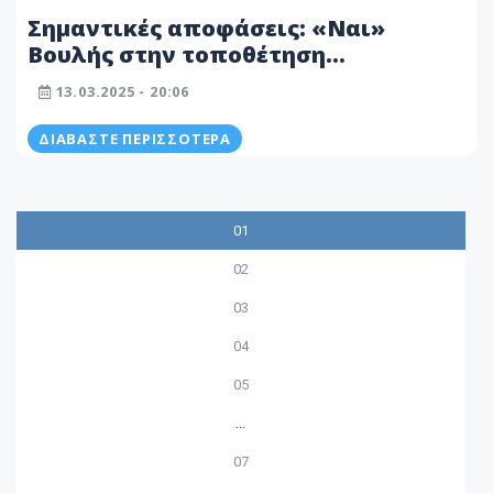
Σημαντικές αποφάσεις: «Ναι»
Βουλής στην τοποθέτηση
χρονομέτρων σε σημεία με κάμερες -
13.03.2025 - 20:06
Τι αλλάζει με τα εξώδικα
ΔΙΑΒΆΣΤΕ ΠΕΡΙΣΣΌΤΕΡΑ
01
02
03
04
05
...
07