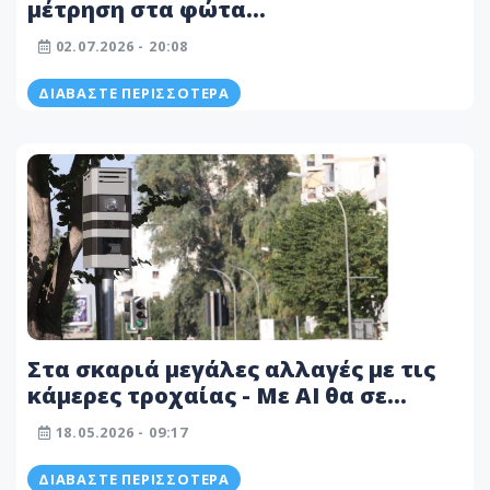
μέτρηση στα φώτα
φωτοεπισήμανσης - «Είναι θέμα
02.07.2026 - 20:08
οδικής ασφάλειας»
ΔΙΑΒΆΣΤΕ ΠΕΡΙΣΣΌΤΕΡΑ
Στα σκαριά μεγάλες αλλαγές με τις
κάμερες τροχαίας - Με ΑΙ θα σε
«γράφουν» για αυτά τα αδικήματα
18.05.2026 - 09:17
ΔΙΑΒΆΣΤΕ ΠΕΡΙΣΣΌΤΕΡΑ