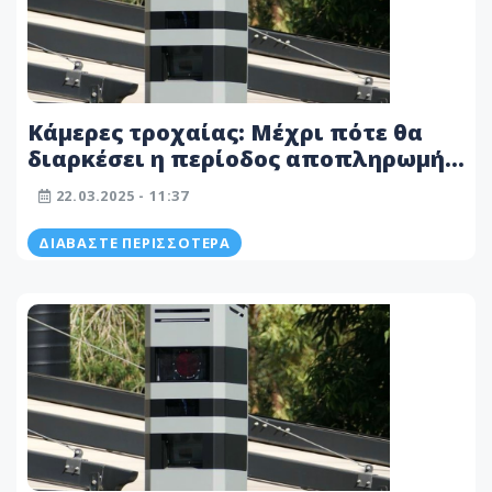
Κάμερες τροχαίας: Μέχρι πότε θα
διαρκέσει η περίοδος αποπληρωμής
εξωδίκων προστίμων - Όλες οι
22.03.2025 - 11:37
πληροφορίες
ΔΙΑΒΆΣΤΕ ΠΕΡΙΣΣΌΤΕΡΑ