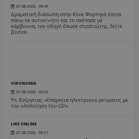
07.08.2026 - 09:49
Δραματική διάσωση στην Κίνα: Φορτηγό έπεσε
ASP.NET_SessionId
Microsoft Corporation
πάνω σε αυτοκίνητο και το σκέπασε με
themasports.tothemaonline.co
κάρβουνα, τον οδηγό έσωσε στρατιώτης, δείτε
βίντεο
ΟΙΚΟΝΟΜΙΑ
07.08.2026 - 09:26
Υπ. Ενέργειας: «Επάρκεια ηλεκτρικού ρεύματος με
VISITOR_PRIVACY_METADATA
YouTube
την υλοποίηση του GSI»
.youtube.com
LIKE ONLINE
07.08.2026 - 09:21