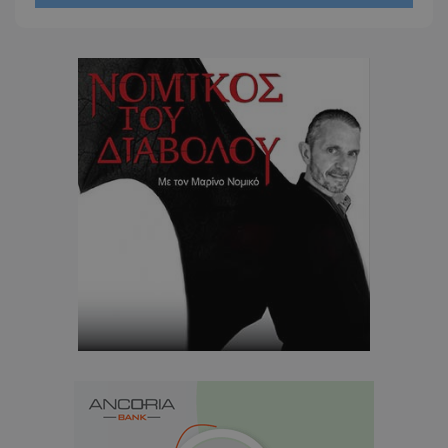
usprivacy
.themasports.tothemaonline.co