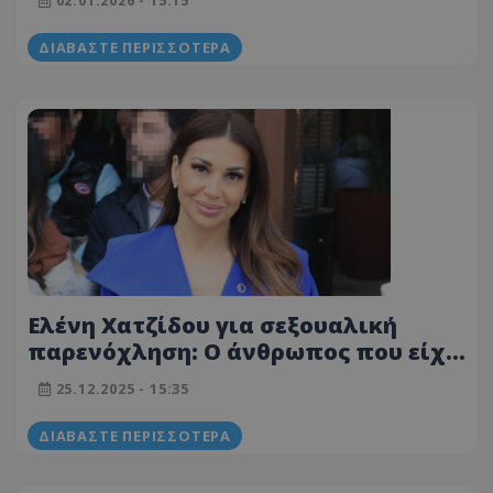
«Ήταν μια τραυματική εμπειρία»
ΔΙΑΒΆΣΤΕ ΠΕΡΙΣΣΌΤΕΡΑ
Ελένη Χατζίδου για σεξουαλική
παρενόχληση: Ο άνθρωπος που είχε
κάνει όλα αυτά σε μένα, το έχει
25.12.2025 - 15:35
κάνει σύστημα
ΔΙΑΒΆΣΤΕ ΠΕΡΙΣΣΌΤΕΡΑ