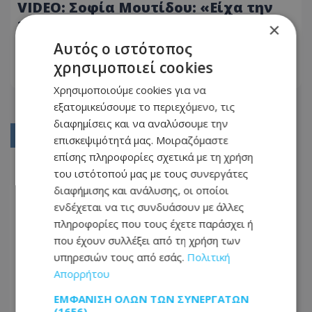
VIDEO: Σοφία Μουτίδου: «Είχα την
τύχη να μην είμαι σεξουαλικά
×
ποθητή»
Αυτός ο ιστότοπος
02.12.2025 - 11:53
χρησιμοποιεί cookies
ΔΙΑΒΆΣΤΕ ΠΕΡΙΣΣΌΤΕΡΑ
Χρησιμοποιούμε cookies για να
εξατομικεύσουμε το περιεχόμενο, τις
διαφημίσεις και να αναλύσουμε την
01
επισκεψιμότητά μας. Μοιραζόμαστε
επίσης πληροφορίες σχετικά με τη χρήση
02
του ιστότοπού μας με τους συνεργάτες
03
διαφήμισης και ανάλυσης, οι οποίοι
ενδέχεται να τις συνδυάσουν με άλλες
04
πληροφορίες που τους έχετε παράσχει ή
05
που έχουν συλλέξει από τη χρήση των
υπηρεσιών τους από εσάς.
Πολιτική
...
Απορρήτου
16
ΕΜΦΆΝΙΣΗ ΌΛΩΝ ΤΩΝ ΣΥΝΕΡΓΑΤΏΝ
17
(1656) →