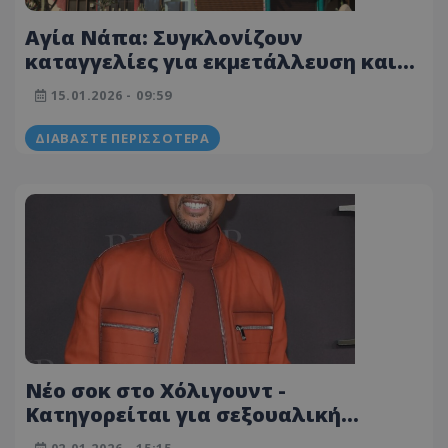
Αγία Νάπα: Συγκλονίζουν
καταγγελίες για εκμετάλλευση και
σεξουαλική παρενόχληση
15.01.2026 - 09:59
Βρετανίδων σε ντοκιμαντέρ του
Channel 4
ΔΙΑΒΆΣΤΕ ΠΕΡΙΣΣΌΤΕΡΑ
Νέο σοκ στο Χόλιγουντ -
Κατηγορείται για σεξουαλική
παρενόχληση γνωστός ηθοποιός –
02.01.2026 - 15:15