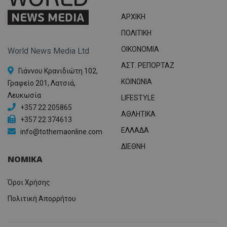
συχνότ
να π
επισκέ
τον 
ΑΡΧΙΚΗ
τον τρ
του 
οποίο 
επισκέπ
ΠΟΛΙΤΙΚΗ
πρόσβα
ιστοσε
OIKONOMIA
World News Media Ltd
Συλλέγε
για τις
ΑΣΤ. ΡΕΠΟΡΤΑΖ
του χρ
Γιάννου Κρανιδιώτη 102,
ιστοσε
ποιες σ
ΚΟΙΝΩΝΙΑ
Γραφείο 201, Λατσιά,
έχουν 
Λευκωσία
LIFESTYLE
_ga_J7RS52TMNC
.tothemaonline.com
1 χρόνος 1
Αυτό τ
+357 22 205865
μήνας
χρησιμ
ΑΘΛΗΤΙΚΑ
από το
+357 22 374613
Analyti
ΕΛΛΑΔΑ
διατήρ
info@tothemaonline.com
κατάσ
περιόδ
ΔΙΕΘΝΗ
σύνδεσ
ΝΟΜΙΚΑ
Όροι Χρήσης
Πολιτική Απορρήτου