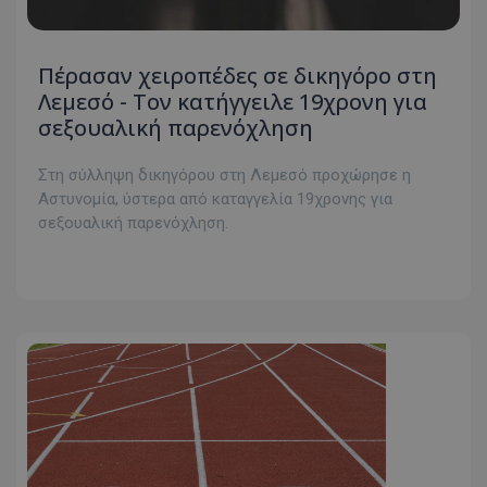
Πέρασαν χειροπέδες σε δικηγόρο στη
Λεμεσό - Τον κατήγγειλε 19χρονη για
σεξουαλική παρενόχληση
Στη σύλληψη δικηγόρου στη Λεμεσό προχώρησε η
Αστυνομία, ύστερα από καταγγελία 19χρονης για
σεξουαλική παρενόχληση.