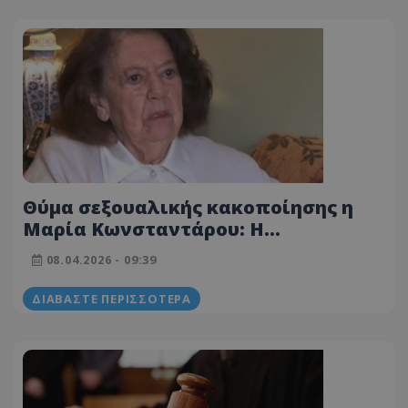
Θύμα σεξουαλικής κακοποίησης η
Μαρία Κωνσταντάρου: Η
συγκλονιστική στιγμή που το
08.04.2026 - 09:39
αποκαλύπτει στην κάμερα
ΔΙΑΒΆΣΤΕ ΠΕΡΙΣΣΌΤΕΡΑ