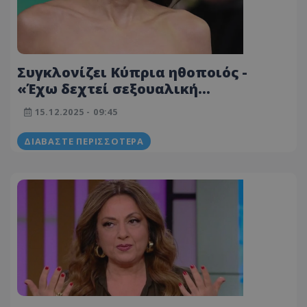
Συγκλονίζει Κύπρια ηθοποιός -
«Έχω δεχτεί σεξουαλική
παρενόχληση και αντέδρασα σαν
15.12.2025 - 09:45
αγρίμι»
ΔΙΑΒΆΣΤΕ ΠΕΡΙΣΣΌΤΕΡΑ