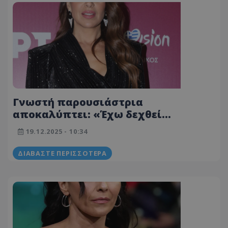
Γνωστή παρουσιάστρια
αποκαλύπτει: «Έχω δεχθεί
σεξουαλική παρενόχληση, δεν
19.12.2025 - 10:34
βρήκα τη δύναμη να τον
καταγγείλω»
ΔΙΑΒΆΣΤΕ ΠΕΡΙΣΣΌΤΕΡΑ