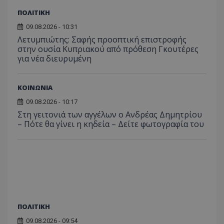
ΠΟΛΙΤΙΚΗ
09.08.2026 - 10:31
Λετυμπιώτης: Σαφής προοπτική επιστροφής
στην ουσία Κυπριακού από πρόθεση Γκουτέρες
για νέα διευρυμένη
ASP.NET_SessionId
Microsoft Corporation
themasports.tothemaonline.co
ΚΟΙΝΩΝΙΑ
09.08.2026 - 10:17
Στη γειτονιά των αγγέλων ο Ανδρέας Δημητρίου
– Πότε θα γίνει η κηδεία – Δείτε φωτογραφία του
ΠΟΛΙΤΙΚΗ
VISITOR_PRIVACY_METADATA
YouTube
.youtube.com
09.08.2026 - 09:54