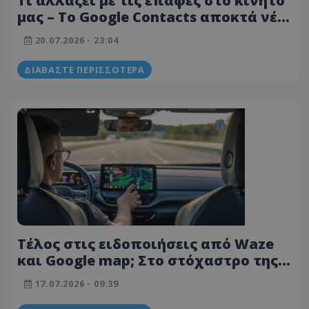
Τι αλλάζει με τις επαφές στο κινητό
μας – Το Google Contacts αποκτά νέα
ενότητα
20.07.2026 - 23:04
ΔΙΑΒΆΣΤΕ ΠΕΡΙΣΣΌΤΕΡΑ
Τέλος στις ειδοποιήσεις από Waze
και Google map; Στο στόχαστρο της
Αστυνομίας οι εφαρμογές - Τι
17.07.2026 - 09:39
εξετάζει