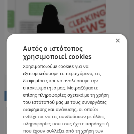
×
Υπόθεση «Σάντυ»: Μηνύματα μέσω
Google Translate και παραδοχή για
Αυτός ο ιστότοπος
«στημένες» καταγγελίες
χρησιμοποιεί cookies
04.05.2026 - 20:38
Χρησιμοποιούμε cookies για να
ΔΙΑΒΆΣΤΕ ΠΕΡΙΣΣΌΤΕΡΑ
εξατομικεύσουμε το περιεχόμενο, τις
διαφημίσεις και να αναλύσουμε την
επισκεψιμότητά μας. Μοιραζόμαστε
επίσης πληροφορίες σχετικά με τη χρήση
01
του ιστότοπού μας με τους συνεργάτες
02
διαφήμισης και ανάλυσης, οι οποίοι
ενδέχεται να τις συνδυάσουν με άλλες
03
πληροφορίες που τους έχετε παράσχει ή
04
που έχουν συλλέξει από τη χρήση των