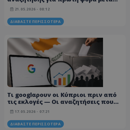
από 25 χρόνια - O ρόλος της
21.05.2026 - 08:12
τεχνητής νοημοσύνης
ΔΙΑΒΆΣΤΕ ΠΕΡΙΣΣΌΤΕΡΑ
Τι googlαρουν οι Κύπριοι πριν από
τις εκλογές — Οι αναζητήσεις που
δείχνουν τι πραγματικά τους
17.05.2026 - 07:21
απασχολεί
ΔΙΑΒΆΣΤΕ ΠΕΡΙΣΣΌΤΕΡΑ