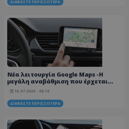
ΔΙΑΒΆΣΤΕ ΠΕΡΙΣΣΌΤΕΡΑ
Νέα λειτουργία Google Maps -Η
μεγάλη αναβάθμιση που έρχεται
στους χάρτες
16.07.2026 - 08:16
ΔΙΑΒΆΣΤΕ ΠΕΡΙΣΣΌΤΕΡΑ