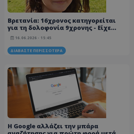
Βρετανία: 16χρονος κατηγορείται
για τη δολοφονία 9χρονης - Είχε
αναζητήσει στο Google «τι γίνεται
16.06.2026 - 15:45
αν σκοτώσεις»
ΔΙΑΒΆΣΤΕ ΠΕΡΙΣΣΌΤΕΡΑ
Η Google αλλάζει την μπάρα
αναζήτησης για πρώτη φορά μετά