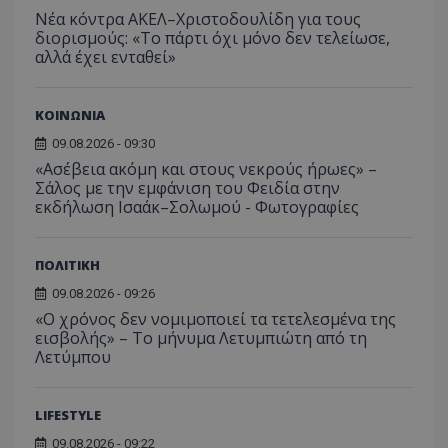
Νέα κόντρα ΑΚΕΛ–Χριστοδουλίδη για τους
διορισμούς: «Το πάρτι όχι μόνο δεν τελείωσε,
αλλά έχει ενταθεί»
ΚΟΙΝΩΝΙΑ
09.08.2026 - 09:30
«Ασέβεια ακόμη και στους νεκρούς ήρωες» –
Σάλος με την εμφάνιση του Φειδία στην
εκδήλωση Ισαάκ–Σολωμού - Φωτογραφίες
ΠΟΛΙΤΙΚΗ
09.08.2026 - 09:26
«Ο χρόνος δεν νομιμοποιεί τα τετελεσμένα της
εισβολής» – Το μήνυμα Λετυμπιώτη από τη
Λετύμπου
__cf_bm
Cloudflare Inc.
.onesignal.com
LIFESTYLE
09.08.2026 - 09:22