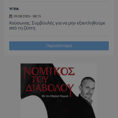
ΥΓΕΙΑ
CookieScriptConsent
CookieScript
09.08.2026 - 08:15
www.tothemaonline.com
Kαύσωνας: Συμβουλές για να μην εξαντληθούμε
από τη ζέστη
Περισσότερα
usprivacy
.themasports.tothemaonline.co