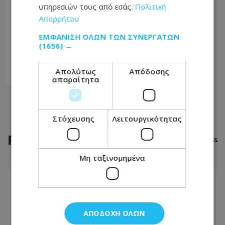
υπηρεσιών τους από εσάς.
Πολιτική
05
Απορρήτου
...
ΕΜΦΆΝΙΣΗ ΌΛΩΝ ΤΩΝ ΣΥΝΕΡΓΑΤΏΝ
24
(1656) →
25
Απολύτως
Απόδοσης
26
απαραίτητα
Στόχευσης
Λειτουργικότητας
ΡΟΗ
ΕΙΔΗΣΕΩΝ
Μη ταξινομημένα
ΠΟΛΙΤΙΚΗ
09.08.2026 - 11:39
Λετυμπιώτης: «Το μείζον είναι η Τουρκία να
ΑΠΟΔΟΧΉ ΌΛΩΝ
επανέλθει στο τραπέζι των διαπραγματεύσεων»