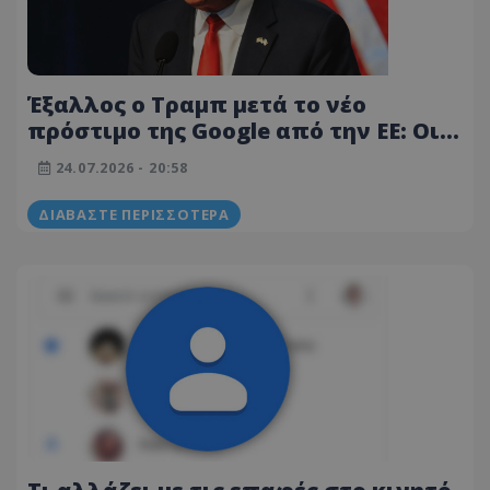
Έξαλλος ο Τραμπ μετά το νέο
πρόστιμο της Google από την ΕΕ: Οι
Ηνωμένες Πολιτείες δεν είναι ο
24.07.2026 - 20:58
«κουμπαράς« της Ευρώπης
ΔΙΑΒΆΣΤΕ ΠΕΡΙΣΣΌΤΕΡΑ