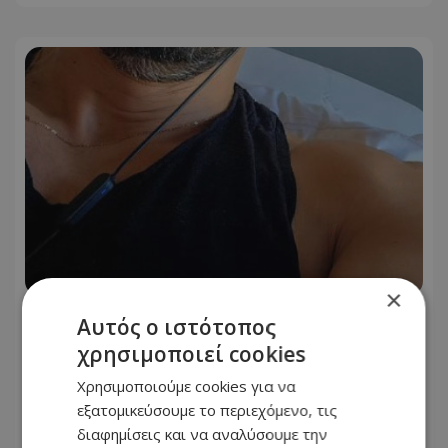
×
Έλληνας ηθοποιός δίνει μάχη με τον
Αυτός ο ιστότοπος
καρκίνο - «Πάμε για νέα θεραπεία» - Η
χρησιμοποιεί cookies
φωτογραφία που ανέβασε από το
Χρησιμοποιούμε cookies για να
νοσοκομείο
εξατομικεύσουμε το περιεχόμενο, τις
διαφημίσεις και να αναλύσουμε την
06.08.2026 - 21:08