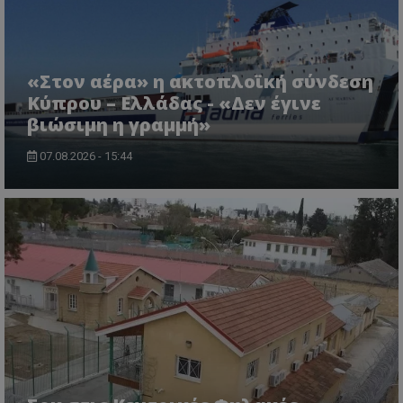
«Στον αέρα» η ακτοπλοϊκή σύνδεση
Κύπρου – Ελλάδας - «Δεν έγινε
βιώσιμη η γραμμή»
VISITOR_PRIVACY_METADATA
YouTube
.youtube.com
07.08.2026 - 15:44