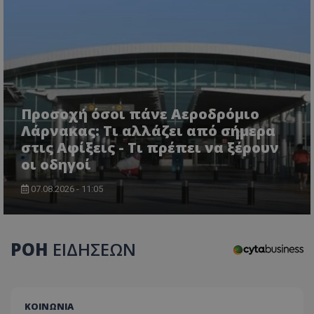
Προσοχή όσοι πάνε Αεροδρόμιο
Λάρνακας: Τι αλλάζει από σήμερα
στις Αφίξεις - Τι πρέπει να ξέρουν
CookieScriptConsent
CookieScript
www.tothemaonline.com
οι οδηγοί
07.08.2026 - 11:05
ΡΟΗ
ΕΙΔΗΣΕΩΝ
ΚΟΙΝΩΝΙΑ