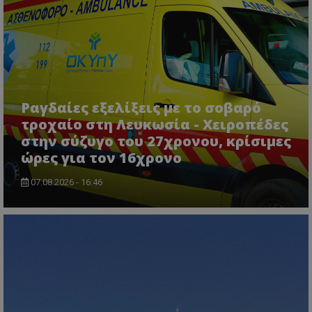
σύνδεση χρήστη και τη διαχείριση λογαριασμού.
Ο ιστότοπος δεν μπορεί να χρησιμοποιηθεί σωστά
χωρίς τα απολύτως απαραίτητα cookies.
Ονοματεπώνυμο
Προμηθευτής
/
Πεδίο
usprivacy
.lifenewscy.tothemaonline.com
Ραγδαίες εξελίξεις με το σοβαρό
τροχαίο στη Λευκωσία - Χειροπέδες
στην σύζυγο του 27χρονου, κρίσιμες
ώρες για τον 16χρονο
07.08.2026 - 16:46
ASP.NET_SessionId
Microsoft Corporation
themasports.tothemaonline.co