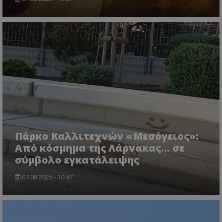
ASP.NET_SessionId
Microsoft Corporation
lifenewscy.tothemaonline.com
Πάρκο Καλλιτεχνών «Μεσόγειος»:
Από κόσμημα της Λάρνακας… σε
σύμβολο εγκατάλειψης
07.08.2026 - 10:47
msToken
.tiktok.com