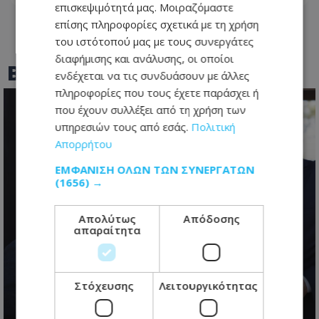
επισκεψιμότητά μας. Μοιραζόμαστε
επίσης πληροφορίες σχετικά με τη χρήση
του ιστότοπού μας με τους συνεργάτες
διαφήμισης και ανάλυσης, οι οποίοι
BEST OF
TOTHEMAONLINE
ενδέχεται να τις συνδυάσουν με άλλες
πληροφορίες που τους έχετε παράσχει ή
που έχουν συλλέξει από τη χρήση των
υπηρεσιών τους από εσάς.
Πολιτική
Απορρήτου
ΕΜΦΆΝΙΣΗ ΌΛΩΝ ΤΩΝ ΣΥΝΕΡΓΑΤΏΝ
(1656) →
Απολύτως
Απόδοσης
απαραίτητα
Κυπριακό: Τα «αγκάθια» που θα
κρίνουν τις εξελίξεις και οι
διαφωνίες πριν από την κρίσιμη
συνάντηση
Στόχευσης
Λειτουργικότητας
07.08.2026 - 17:41