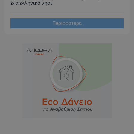
διατήρ
ένα ελληνικό νησί
κατάσ
περιόδ
σύνδεσ
Περισσότερα