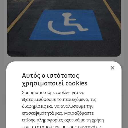
Καταγγελία πολίτη: Αυτό που συνέβη
×
στις θέσεις ΑμεΑ στη Λάρνακα
Αυτός ο ιστότοπος
προκαλεί οργή - Φωτογραφία
χρησιμοποιεί cookies
06.08.2026 - 08:36
Χρησιμοποιούμε cookies για να
εξατομικεύσουμε το περιεχόμενο, τις
διαφημίσεις και να αναλύσουμε την
επισκεψιμότητά μας. Μοιραζόμαστε
επίσης πληροφορίες σχετικά με τη χρήση
του ιστότοπού μας με τους συνεργάτες