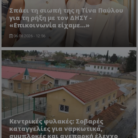
Σπάει τη σιωπή της η Τίνα Παύλου
για τη ρήξη με τον ΔΗΣΥ -
VISITOR_PRIVACY_METADATA
«Επικοινωνία είχαμε...»
YouTube
.youtube.com
06.08.2026 - 12:56
Κεντρικές φυλακές: Σοβαρές
καταγγελίες για ναρκωτικά,
συμπλοκές και ανεπαρκή έλεγχο