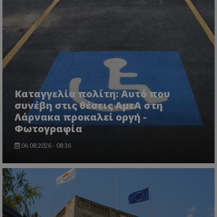
ASP.NET_SessionId
Microsoft Corporation
lifenewscy.tothemaonline.com
Καταγγελία πολίτη: Αυτό που
συνέβη στις θέσεις ΑμεΑ στη
Λάρνακα προκαλεί οργή -
Φωτογραφία
06.08.2026 - 08:36
msToken
.tiktok.com