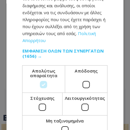
διαφήμισης και ανάλυσης, οι οποίοι
ενδέχεται να τις συνδυάσουν με άλλες
πληροφορίες που τους έχετε παράσχει ή
που έχουν συλλέξει από τη χρήση των
υπηρεσιών τους από εσάς.
Πολιτική
Απορρήτου
ΕΜΦΆΝΙΣΗ ΌΛΩΝ ΤΩΝ ΣΥΝΕΡΓΑΤΏΝ
(1656) →
Βαθιά θλίψη για τον θάνατο του
Μάριου Γιασσουμή: Η παράκληση της
Απολύτως
Απόδοσης
οικογένειας - Φωτογραφία
απαραίτητα
06.08.2026 - 08:17
Στόχευσης
Λειτουργικότητας
BEST OF
TOTHEMAONLINE
Μη ταξινομημένα