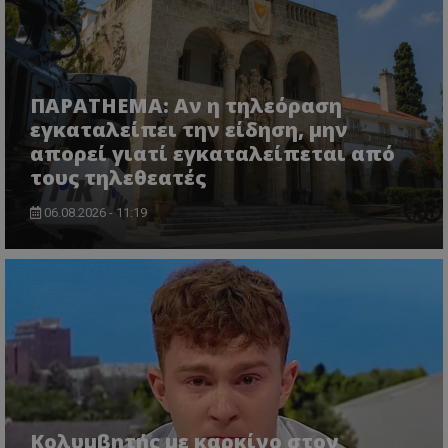
ΠΑΡΑTHEMA: Αν η τηλεόραση
εγκαταλείπει την είδηση, μην
απορεί γιατί εγκαταλείπεται από
CookieScriptConsent
CookieScript
www.tothemaonline.com
τους τηλεθεατές
06.08.2026 - 11:19
usprivacy
.themasports.tothemaonline.co
Κολυμβητής με καρκίνο στον