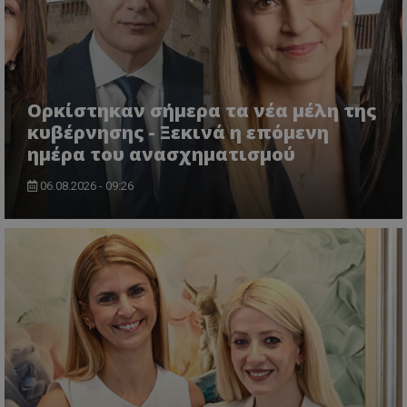
Ονοματεπώνυμο
Προμηθευτής
/
Πεδίο
usprivacy
.lifenewscy.tothemaonline.com
Ορκίστηκαν σήμερα τα νέα μέλη της
κυβέρνησης - Ξεκινά η επόμενη
ημέρα του ανασχηματισμού
06.08.2026 - 09:26
ASP.NET_SessionId
Microsoft Corporation
themasports.tothemaonline.co