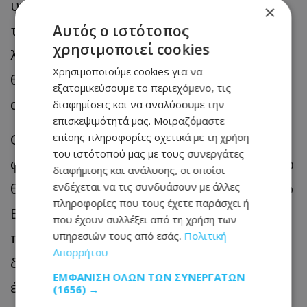
υπηρετήσατε για 4 χρόνια, να μην έκανε
×
τίποτε, ούτε να σας ενημερώνει, όπως
Αυτός ο ιστότοπος
χρησιμοποιεί cookies
λέτε». Ρώτησε τον κ. Δημητριάδη, αν
Χρησιμοποιούμε cookies για να
θεωρεί ότι πέτυχε στην αποστολή του,
εξατομικεύσουμε το περιεχόμενο, τις
από τη στιγμή που δεν είχε ενημέρωση.
διαφημίσεις και να αναλύσουμε την
επισκεψιμότητά μας. Μοιραζόμαστε
Ο κ. Δημητριάδης απάντησε ότι «είναι
επίσης πληροφορίες σχετικά με τη χρήση
του ιστότοπού μας με τους συνεργάτες
φανερό ότι δεν υπήρχε ενημέρωση για το
διαφήμισης και ανάλυσης, οι οποίοι
θέμα», σημειώνοντας ότι ούτε σε επίπεδο
ενδέχεται να τις συνδυάσουν με άλλες
πληροφορίες που τους έχετε παράσχει ή
ΕΕ, όσο ήταν Υπουργός, είχε συζητηθεί
που έχουν συλλέξει από τη χρήση των
ποτέ το θέμα ΤΑΚΑΤΑ. «Στα μέτρα των
υπηρεσιών τους από εσάς.
Πολιτική
Απορρήτου
δικών μου δυνατοτήτων, πιστεύω ότι
ΕΜΦΆΝΙΣΗ ΌΛΩΝ ΤΩΝ ΣΥΝΕΡΓΑΤΏΝ
έκανα ό,τι μπορούσα», είπε,
(1656) →