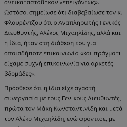
αντικαταστάθηκαν «επειγόντως».
"XYZ" δεν
αναγ
παρέχεται, μι
__eoi
.tothemaonline.com
5 μήνες 4
Αυτό τ
χρήσ
γενική περιγ
εβδομάδες
χρησιμ
Ωστόσο, σημείωσε ότι διαβεβαίωσε τον κ.
δημι
θα ήταν: "Αυτ
για την
από 
cookie
καταγρ
συλλ
Φλουρέντζου ότι ο Αναπληρωτής Γενικός
χρησιμοποιείτ
δέσμευ
δεδο
σκοπούς που
αλληλε
με τ
απαιτούν την
του χρ
Διευθυντής, Αλέκος Μιχαηλίδης, αλλά και
δρασ
αναγνώριση μ
ιστοσε
στον
συνεδρίας χρ
βοηθών
Αυτά
ή την εφαρμο
η ίδια, ήταν στη διάθεση του για
βελτίω
δεδο
συγκεκριμέν
εμπειρ
μπορ
λειτουργιών 
χρήστη
οποιαδήποτε επικοινωνία «και πράγματι
σταλ
ιστοσελίδα. 
αναλύο
μέρο
να συμβάλει 
απόδοσ
ανάλ
ενίσχυση της
είχαμε συχνή επικοινωνία για αρκετές
ιστοσε
αναφ
εμπειρίας του
χρήστη ή στη
_ga_ECPYT7ERET
.tothemaonline.com
1 χρόνος 1
Αυτό τ
YSC
συνεδρία
Αυτό
βδομάδες».
Google LLC
παρακολούθη
μήνας
χρησιμ
έχει 
.youtube.com
της συμπερι
από το
από 
του χρήστη γ
Analyti
για ν
ανάλυση των
διατήρ
Πρόσθεσε ότι η ίδια είχε αγαστή
παρα
επιδόσεων.
κατάσ
προβ
περιόδ
ενσω
συνεργασία με τους Γενικούς Διευθυντές,
σύνδεσ
βίντε
C
1 μήνας
Αυτό τ
Adform
πρώτα τον Μάκη Κωνσταντινίδη και μετά
guest_id
1 χρόνος 1
Αυτό
Twitter Inc.
χρησιμ
.adform.net
μήνας
ρυθμ
.twitter.com
για τον
το Tw
τον Αλέκο Μιχαηλίδη, ενώ φρόντισε, με
προσδι
αναγ
συχνότ
να π
επισκέ