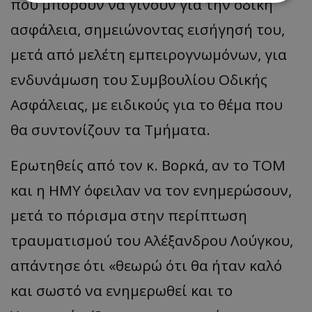
που μπορούν να γίνουν για την οδική
ασφάλεια, σημειώνοντας εισήγησή του,
Απολύτως απαραίτητα
Απόδοσης
μετά από μελέτη εμπειρογνωμόνων, για
Στόχευσης
Λειτουργικότητας
Μη ταξινομημένα
ενδυνάμωση του Συμβουλίου Οδικής
Τα απολύτως απαραίτητα cookies επιτρέπουν
Ασφάλειας, με ειδικούς για το θέμα που
βασικές λειτουργίες του ιστότοπου, όπως τη
σύνδεση χρήστη και τη διαχείριση λογαριασμού.
θα συντονίζουν τα Τμήματα.
Ο ιστότοπος δεν μπορεί να χρησιμοποιηθεί σωστά
χωρίς τα απολύτως απαραίτητα cookies.
Ερωτηθείς από τον κ. Βορκά, αν το ΤΟΜ
Ονοματεπώνυμο
Προμηθευτής
/
Πεδίο
usprivacy
.lifenewscy.tothemaonline.com
και η ΗΜΥ όφειλαν να τον ενημερώσουν,
μετά το πόρισμα στην περίπτωση
τραυματισμού του Αλέξανδρου Λούγκου,
απάντησε ότι «θεωρώ ότι θα ήταν καλό
και σωστό να ενημερωθεί και το