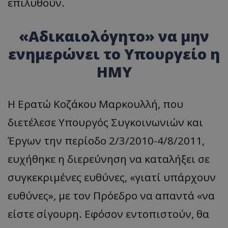
επιλυθούν.
Προμηθευτής
Ονοματεπώνυμο
Λήξη
Περιγραφή
Προμηθευτής
/
Πεδίο
/
Ονοματεπώνυμο
Λήξη
Περιγραφή
Πεδίο
Προμηθευτής
/
Ονοματεπώνυμο
Λήξη
Περιγ
A_1283
gml-grp.com
2 μήνες 4
Αυτό το cook
«Αδικαιολόγητο» να μην
Πεδίο
εβδομάδες
χρησιμοποιείτ
mid
1
Αυτό είναι ένα
Meta
την
χρόνος
cookie
_ga_7ZKH09CT69
Platform Inc.
.tothemaonline.com
1 χρόνος 1
Αυτό τ
Προμηθευτής
/
ενημερώνει το Υπουργείο η
παρακολούθη
Ονοματεπώνυμο
Λήξη
Περι
1
Instagram που
.instagram.com
μήνας
χρησιμ
Πεδίο
της συμπερι
μήνας
επιτρέπει τη
από το
του χρήστη κ
λειτουργικότητ
ΗΜΥ
Analyti
VISITOR_INFO1_LIVE
5 μήνες 4
Αυτό
Google LLC
αλληλεπίδρασ
των κοινωνικών
διατήρ
εβδομάδες
έχει 
.youtube.com
την ενίσχυση
μέσων μέσα
κατάσ
από 
εμπειρίας του
στον ιστότοπο.
περιόδ
για ν
χρήστη ή τη
σύνδεσ
παρα
συλλογή δεδ
Η Ερατώ Κοζάκου Μαρκουλλή, που
προτ
για την ανάλ
_ga_1GFPXQZD17
.tothemaonline.com
1 χρόνος 1
Αυτό τ
χρησ
και εξατομικ
μήνας
χρησιμ
διετέλεσε Υπουργός Συγκοινωνιών και
βίντ
περιεχόμενο.
από το
που ε
Analyti
ενσω
A_1288
gml-grp.com
2 μήνες 4
Αυτό το cook
Έργων την περίοδο 2/3/2010-4/8/2011,
διατήρ
σε ι
εβδομάδες
χρησιμοποιείτ
κατάσ
Μπορ
τη συλλογή
περιόδ
καθο
ευχήθηκε η διερεύνηση να καταλήξει σε
πληροφοριώ
σύνδεσ
επισ
σχετικά με τη
ιστό
αλληλεπίδρασ
συγκεκριμένες ευθύνες, «γιατί υπάρχουν
_ga
1 χρόνος 1
Αυτό τ
Google LLC
χρησ
χρήστη με τη
μήνας
cookie 
.tothemaonline.com
νέα 
ιστοσελίδα, 
με το 
έκδο
ευθύνες», με τον Πρόεδρο να απαντά «να
σελίδες που
Univers
διεπ
επισκέπτονται
- το οπ
Yout
πώς ο χρήστη
αποτελ
είστε σίγουρη. Εφόσον εντοπιστούν, θα
πλοηγείται μ
σημαντ
_fbp
2 μήνες 4
Χρησ
Meta Platform Inc.
της ιστοσελίδ
ενημέρ
εβδομάδες
από 
.tothemaonline.com