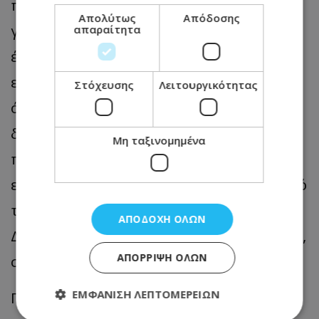
προσθέτοντας ότι όσον αφορά τη
Απολύτως
Απόδοσης
γενικότερη ευθύνη για τα παιδιά που
απαραίτητα
έχουν πεθάνει, «δεν μπορώ να πω ότι
είμαστε όλοι ‘κούππα άπαννη’. Κάναμε
Στόχευσης
Λειτουργικότητας
όλοι ό,τι μπορούσαμε στο μέτρο των
δυνατοτήτων μας. Κάποια θέματα είναι
Μη ταξινομημένα
πέραν αυτών. Όταν δεν ήρθε κανένας να
ενημερώσει, δεν υπήρχε επισήμανση από
το αρμόδιο τμήμα, από τον Γενικό
ΑΠΟΔΟΧΉ ΌΛΩΝ
Διευθυντή, στον Τύπο δεν γράφτηκε κάτι,
ΑΠΌΡΡΙΨΗ ΌΛΩΝ
στην ΕΕ δεν συζητήθηκε».
ΕΜΦΆΝΙΣΗ ΛΕΠΤΟΜΕΡΕΙΏΝ
Πρόσθεσε ότι υπάρχουν περισσότερα