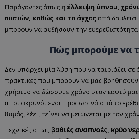
Παράγοντες όπως η
έλλειψη ύπνου, χρόν
ουσιών, καθώς και το άγχος
από δουλειά,
μπορούν να αυξήσουν την ευερεθιστότητα 
ASP.NET_SessionI
Πώς μπορούμε να τ
msToken
Δεν υπάρχει μία λύση που να ταιριάζει σε
πρακτικές που μπορούν να μας βοηθήσουν. 
χρήσιμο να δώσουμε χρόνο στον εαυτό μας 
απομακρυνόμενοι προσωρινά από το ερέθι
CookieScriptConse
θυμός, λέει, τείνει να μειώνεται με τον χρό
Τεχνικές όπως
βαθιές αναπνοές, κρύο νε