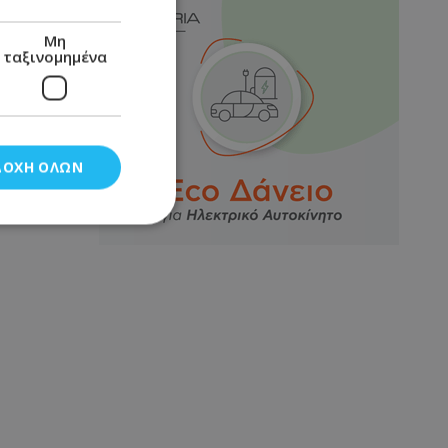
Μη
ταξινομημένα
ΔΟΧΉ ΌΛΩΝ
νομημένα
στη και τη
τητα cookies.
αποθηκεύει το
θεσης του χρήστη
 παρακολούθηση και
τα σύμφωνα με τον
ρρήτου των
ειών.