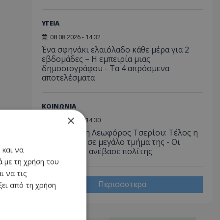
ΥΓΕΙΑ
08.08.2026 - 14:32
Ένα σφηνάκι ελαιόλαδο κάθε μέρα για 2
εβδομάδες – Η εμπειρία μιας
δημοσιογράφου - Τα 4 απρόσμενα
αποτελέσματα
ΚΟΙΝΩΝΙΑ
×
08.08.2026 - 14:30
Αγνώριστη η Λεωφόρος Τσερίου: Τέλος η
ταλαιπωρία σε μεγάλο τμήμα της - Οι
 και να
εικόνες που ανέβασε πολίτης
 με τη χρήση του
ι να τις
Περισσότερα
ει από τη χρήση