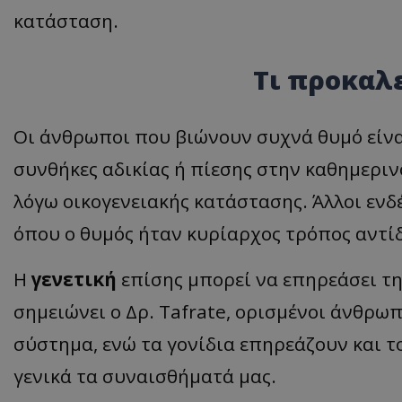
κατάσταση.
ASP.NET_SessionI
Τι προκαλε
Οι άνθρωποι που βιώνουν συχνά θυμό είναι
VISITOR_PRIVACY
συνθήκες αδικίας ή πίεσης στην καθημερινό
λόγω οικογενειακής κατάστασης. Άλλοι ενδ
όπου ο θυμός ήταν κυρίαρχος τρόπος αντί
Η
γενετική
επίσης μπορεί να επηρεάσει τ
__cf_bm
σημειώνει ο Δρ. Tafrate, ορισμένοι άνθρω
σύστημα, ενώ τα γονίδια επηρεάζουν και τ
γενικά τα συναισθήματά μας.
__cf_bm