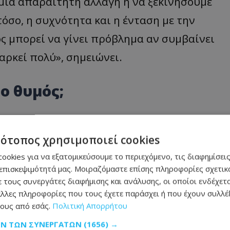
 μια απαραίτητη αλλαγή ή να ξεκινήσουμε
όσο, η συχνότητα και η ένταση με την
ς μπορεί να γίνει πρόβλημα αν συμβαίνει
αρκεί πολύ», σημειώνει.
 ο θυμός;
ύβονται συχνά αισθήματα απογοήτευσης,
τότοπος χρησιμοποιεί cookies
με τον Δρ. Tafrate, ο θυμός εξελίχθηκε ως
ookies για να εξατομικεύσουμε το περιεχόμενο, τις διαφημίσεις
γής», με σκοπό να προστατεύει από
επισκεψιμότητά μας. Μοιραζόμαστε επίσης πληροφορίες σχετικά
ές θυμού δεν είναι απειλητικές για τη ζωή
 τους συνεργάτες διαφήμισης και ανάλυσης, οι οποίοι ενδέχετα
λλες πληροφορίες που τους έχετε παράσχει ή που έχουν συλλέξ
ροκλήσεις, άγχος ή και από τη γενικότερη
ους από εσάς.
Πολιτική Απορρήτου
ΩΝ ΤΩΝ ΣΥΝΕΡΓΑΤΏΝ
(1656) →