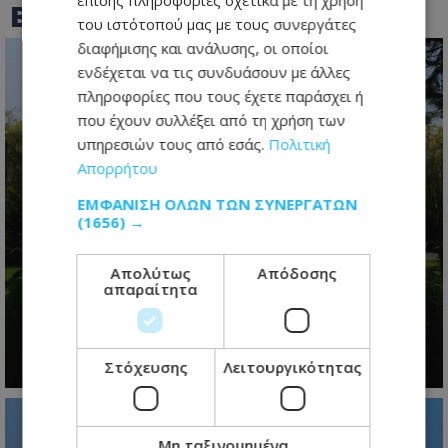
επίσης πληροφορίες σχετικά με τη χρήση
BEST OF
TOTHEMAONLINE
του ιστότοπού μας με τους συνεργάτες
διαφήμισης και ανάλυσης, οι οποίοι
ενδέχεται να τις συνδυάσουν με άλλες
πληροφορίες που τους έχετε παράσχει ή
που έχουν συλλέξει από τη χρήση των
υπηρεσιών τους από εσάς.
Πολιτική
Απορρήτου
ΕΜΦΆΝΙΣΗ ΌΛΩΝ ΤΩΝ ΣΥΝΕΡΓΑΤΏΝ
(1656) →
Η προεδρική μάχη άρχισε- Το
μεγάλο παζλ των συμμαχιών και η
Απολύτως
Απόδοσης
μετακίνηση των κομματικών
απαραίτητα
ισορροπιών
09.08.2026 - 07:18
Στόχευσης
Λειτουργικότητας
Μη ταξινομημένα