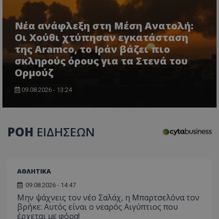
Νέα ανάφλεξη στη Μέση Ανατολή:
Οι Χούθι χτύπησαν εγκατάσταση
της Aramco, το Ιράν βάζει πιο
σκληρούς όρους για τα Στενά του
Ορμούζ
CookieScriptConsent
CookieScript
09.08.2026 - 13:24
www.tothemaonline.com
ΡΟΗ
ΕΙΔΗΣΕΩΝ
ΑΘΛΗΤΙΚΑ
09.08.2026 - 14:47
Μην ψάχνεις τον νέο Σαλάχ, η Μπαρτσελόνα τον
βρήκε: Αυτός είναι ο νεαρός Αιγύπτιος που
usprivacy
.themasports.tothemaonline.co
έρχεται με φόρα!