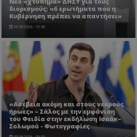
Νέο «χτύπημα» ΔΗΣΥ για τους
διορισμούς: «6 ερωτήματα που η
Κυβέρνηση πρέπει να απαντήσει»
09.08.2026 - 13:58
VISITOR_PRIVACY_METADATA
YouTube
.youtube.com
«Ασέβεια ακόμη και στους νεκρούς
ήρωες» – Σάλος με την εμφάνιση
του Φειδία στην εκδήλωση Ισαάκ–
Σολωμού - Φωτογραφίες
09.08.2026 - 09:30