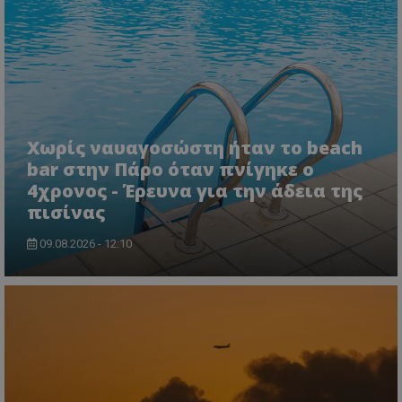
ASP.NET_SessionId
Microsoft Corporation
lifenewscy.tothemaonline.com
Χωρίς ναυαγοσώστη ήταν το beach
bar στην Πάρο όταν πνίγηκε ο
4χρονος - Έρευνα για την άδεια της
πισίνας
09.08.2026 - 12:10
msToken
.tiktok.com