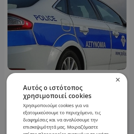
Νύχτα «φωτιά» για την Αστυνομία -
×
620 οχήματα στο μικροσκόπιο και
Αυτός ο ιστότοπος
μπαράζ συλλήψεων
χρησιμοποιεί cookies
09.08.2026 - 07:25
Χρησιμοποιούμε cookies για να
εξατομικεύσουμε το περιεχόμενο, τις
διαφημίσεις και να αναλύσουμε την
επισκεψιμότητά μας. Μοιραζόμαστε