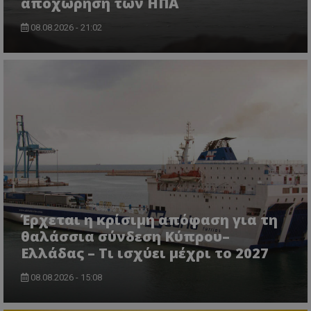
αποχώρηση των ΗΠΑ
ASP.NET_SessionId
Microsoft Corporation
lifenewscy.tothemaonline.com
08.08.2026 - 21:02
msToken
.tiktok.com
Έρχεται η κρίσιμη απόφαση για τη
θαλάσσια σύνδεση Κύπρου–
Ελλάδας – Τι ισχύει μέχρι το 2027
08.08.2026 - 15:08