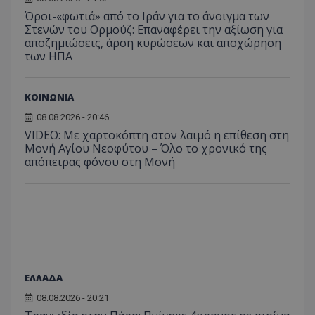
_ga_ECPYT7ERET
.tothemaonline.com
1 χρόνος 1
Αυτό τ
YSC
συνεδρία
Αυτό
Google LLC
παρακολούθη
μήνας
χρησιμ
Όροι-«φωτιά» από το Ιράν για το άνοιγμα των
έχει 
.youtube.com
της συμπερι
από το
από 
Στενών του Ορμούζ: Επαναφέρει την αξίωση για
του χρήστη γ
Analyti
για ν
ανάλυση των
αποζημιώσεις, άρση κυρώσεων και αποχώρηση
διατήρ
παρα
επιδόσεων.
κατάσ
των ΗΠΑ
προβ
περιόδ
ενσω
σύνδεσ
βίντε
C
1 μήνας
Αυτό τ
Adform
guest_id
1 χρόνος 1
Αυτό
ΚΟΙΝΩΝΙΑ
Twitter Inc.
χρησιμ
.adform.net
μήνας
ρυθμ
.twitter.com
για τον
το Tw
08.08.2026 - 20:46
προσδι
αναγ
συχνότ
VIDEO: Με χαρτοκόπτη στον λαιμό η επίθεση στη
να π
επισκέ
τον 
Μονή Αγίου Νεοφύτου – Όλο το χρονικό της
τον τρ
του 
απόπειρας φόνου στη Μονή
οποίο 
επισκέπ
πρόσβα
ιστοσε
Συλλέγε
για τις
του χρ
ιστοσε
ποιες σ
έχουν 
_ga_J7RS52TMNC
.tothemaonline.com
1 χρόνος 1
Αυτό τ
ΕΛΛΑΔΑ
μήνας
χρησιμ
από το
08.08.2026 - 20:21
Analyti
διατήρ