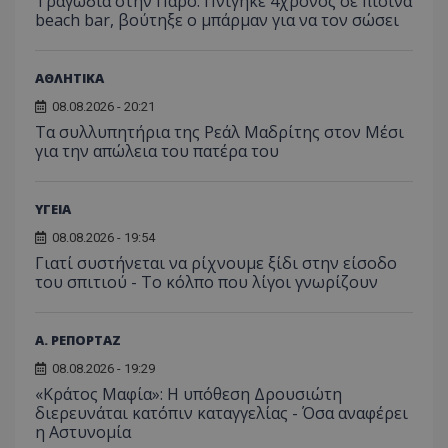
Τραγωδία στην Πάρο: Πνίγηκε 4χρονος σε πισίνα
κατάσ
beach bar, βούτηξε ο μπάρμαν για να τον σώσει
περιόδ
σύνδεσ
ΑΘΛΗΤΙΚΑ
08.08.2026 - 20:21
Τα συλλυπητήρια της Ρεάλ Μαδρίτης στον Μέσι
για την απώλεια του πατέρα του
ΥΓΕΙΑ
08.08.2026 - 19:54
Γιατί συστήνεται να ρίχνουμε ξίδι στην είσοδο
του σπιτιού - Το κόλπο που λίγοι γνωρίζουν
Α. ΡΕΠΟΡΤΑΖ
08.08.2026 - 19:29
«Κράτος Μαφία»: Η υπόθεση Δρουσιώτη
διερευνάται κατόπιν καταγγελίας - Όσα αναφέρει
η Αστυνομία