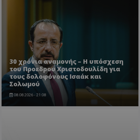
usprivacy
.lifenewscy.tothemaonline.com
30 χρόνια αναμονής – Η υπόσχεση
του Προεδρου Χριστοδουλίδη για
ASP.NET_SessionId
Microsoft Corporation
τους δολοφόνους Ισαάκ και
themasports.tothemaonline.co
Σολωμού
08.08.2026 - 21:08