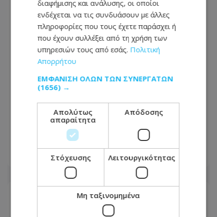
διαφήμισης και ανάλυσης, οι οποίοι
ενδέχεται να τις συνδυάσουν με άλλες
πληροφορίες που τους έχετε παράσχει ή
που έχουν συλλέξει από τη χρήση των
υπηρεσιών τους από εσάς.
Πολιτική
Απορρήτου
ΕΜΦΆΝΙΣΗ ΌΛΩΝ ΤΩΝ ΣΥΝΕΡΓΑΤΏΝ
(1656) →
Απολύτως
Απόδοσης
Αγνώριστη η Λεωφόρος Τσερίου:
απαραίτητα
Τέλος η ταλαιπωρία σε μεγάλο τμήμα
της - Οι εικόνες που ανέβασε πολίτης
Στόχευσης
Λειτουργικότητας
08.08.2026 - 14:30
Μη ταξινομημένα