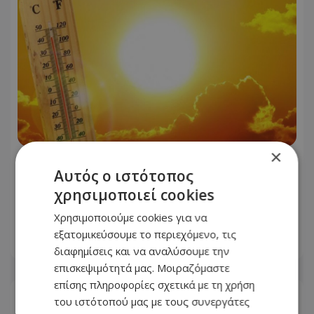
×
Καύσωνας διαρκείας στην Κύπρο –
Αυτός ο ιστότοπος
Μέχρι την Τετάρτη οι υψηλές
χρησιμοποιεί cookies
θερμοκρασίες - Πού θα φτάσει ο
υδράργυρος
Χρησιμοποιούμε cookies για να
εξατομικεύσουμε το περιεχόμενο, τις
08.08.2026 - 15:03
διαφημίσεις και να αναλύσουμε την
επισκεψιμότητά μας. Μοιραζόμαστε
επίσης πληροφορίες σχετικά με τη χρήση
του ιστότοπού μας με τους συνεργάτες