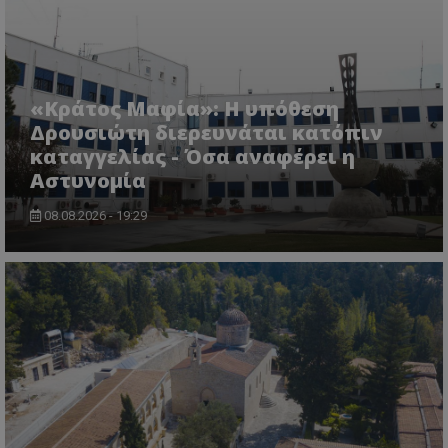
VISITOR_PRIVACY_METADATA
YouTube
.youtube.com
«Κράτος Μαφία»: Η υπόθεση
Δρουσιώτη διερευνάται κατόπιν
καταγγελίας - Όσα αναφέρει η
Αστυνομία
08.08.2026 - 19:29