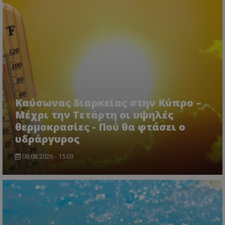
CookieScriptConsent
CookieScript
www.tothemaonline.com
Καύσωνας διαρκείας στην Κύπρο –
Μέχρι την Τετάρτη οι υψηλές
θερμοκρασίες - Πού θα φτάσει ο
υδράργυρος
08.08.2026 - 15:03
usprivacy
.themasports.tothemaonline.co