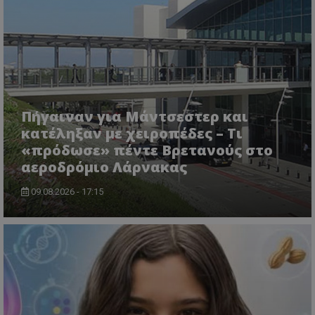
ASP.NET_SessionId
Microsoft Corporation
lifenewscy.tothemaonline.com
Πήγαιναν για Μάντσεστερ και
κατέληξαν με χειροπέδες – Τι
«πρόδωσε» πέντε Βρετανούς στο
αεροδρόμιο Λάρνακας
09.08.2026 - 17:15
msToken
.tiktok.com