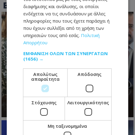
BEST OF
TOTHEMAONLINE
διαφήμισης και ανάλυσης, οι οποίοι
ενδέχεται να τις συνδυάσουν με άλλες
πληροφορίες που τους έχετε παράσχει ή
που έχουν συλλέξει από τη χρήση των
υπηρεσιών τους από εσάς.
Πολιτική
Απορρήτου
ΕΜΦΆΝΙΣΗ ΌΛΩΝ ΤΩΝ ΣΥΝΕΡΓΑΤΏΝ
(1656) →
Απολύτως
Απόδοσης
απαραίτητα
Κυπριακό: Ο χρόνος πιέζει: Η
προειδοποίηση Ολγκίν και η μάχη
για την επόμενη μέρα
Στόχευσης
Λειτουργικότητας
09.08.2026 - 22:35
Μη ταξινομημένα