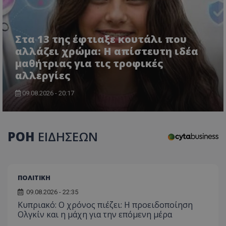
Στα 13 της έφτιαξε κουτάλι που
αλλάζει χρώμα: Η απίστευτη ιδέα
μαθήτριας για τις τροφικές
αλλεργίες
CookieScriptConsent
CookieScript
www.tothemaonline.com
09.08.2026 - 20:17
ΡΟΗ
ΕΙΔΗΣΕΩΝ
ΠΟΛΙΤΙΚΗ
09.08.2026 - 22:35
Κυπριακό: Ο χρόνος πιέζει: Η προειδοποίηση
usprivacy
.themasports.tothemaonline.co
Ολγκίν και η μάχη για την επόμενη μέρα