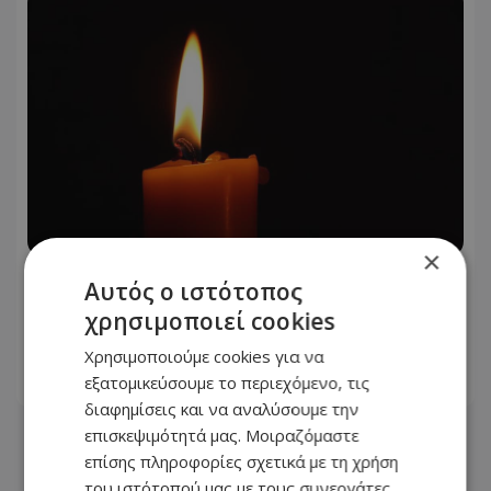
×
Στη γειτονιά των αγγέλων ο Ανδρέας
Αυτός ο ιστότοπος
Δημητρίου – Πότε θα γίνει η κηδεία –
χρησιμοποιεί cookies
Δείτε φωτογραφία του
Χρησιμοποιούμε cookies για να
εξατομικεύσουμε το περιεχόμενο, τις
09.08.2026 - 10:17
διαφημίσεις και να αναλύσουμε την
επισκεψιμότητά μας. Μοιραζόμαστε
επίσης πληροφορίες σχετικά με τη χρήση
του ιστότοπού μας με τους συνεργάτες