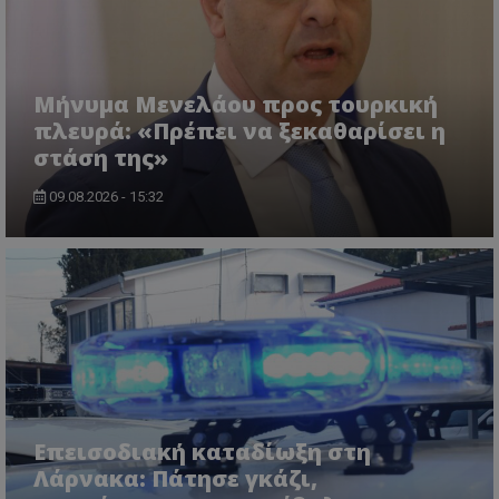
Ονοματεπώνυμο
Προμηθευτής
/
Πεδίο
usprivacy
.lifenewscy.tothemaonline.com
Μήνυμα Μενελάου προς τουρκική
πλευρά: «Πρέπει να ξεκαθαρίσει η
στάση της»
09.08.2026 - 15:32
ASP.NET_SessionId
Microsoft Corporation
themasports.tothemaonline.co
Επεισοδιακή καταδίωξη στη
Λάρνακα: Πάτησε γκάζι,