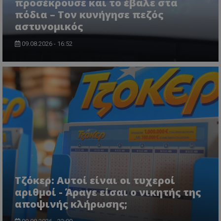
προσέκρουσε και το έβαλε στα
πόδια – Τον κυνήγησε πεζός
αστυνομικός
VISITOR_PRIVACY_METADATA
YouTube
09.08.2026 - 16:52
.youtube.com
Τζόκερ: Αυτοί είναι οι τυχεροί
αριθμοί - Άραγε είσαι ο νικητής της
αποψινής κλήρωσης;