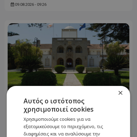
09.08.2026 - 09:26
×
Αυτός ο ιστότοπος
Η προεδρική μάχη άρχισε- Το μεγάλο
χρησιμοποιεί cookies
παζλ των συμμαχιών και η
Χρησιμοποιούμε cookies για να
μετακίνηση των κομματικών
εξατομικεύσουμε το περιεχόμενο, τις
ισορροπιών
διαφημίσεις και να αναλύσουμε την