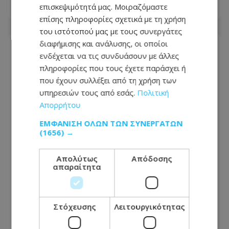
επισκεψιμότητά μας. Μοιραζόμαστε
09.08.2026 - 07:18
επίσης πληροφορίες σχετικά με τη χρήση
του ιστότοπού μας με τους συνεργάτες
διαφήμισης και ανάλυσης, οι οποίοι
ενδέχεται να τις συνδυάσουν με άλλες
πληροφορίες που τους έχετε παράσχει ή
που έχουν συλλέξει από τη χρήση των
υπηρεσιών τους από εσάς.
Πολιτική
Απορρήτου
ΕΜΦΆΝΙΣΗ ΌΛΩΝ ΤΩΝ ΣΥΝΕΡΓΑΤΏΝ
(1656) →
Απολύτως
Απόδοσης
απαραίτητα
«Το πάρτι έχει τελειώσει» διαμήνυσε
ο Πρόεδρος Χριστοδουλίδης για
διορισμούς - Έστειλε μήνυμα σε
Στόχευσης
Λειτουργικότητας
ΔΗΣΥ-ΑΚΕΛ για εκλογές