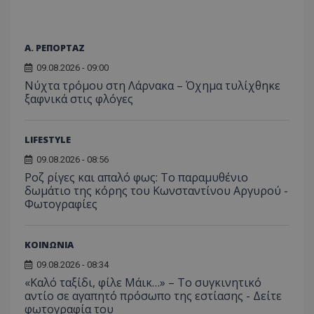
_ga_J7RS52TMNC
.tothemaonline.com
1 χρόνος 1
Αυτό τ
μήνας
χρησιμ
από το
Analyti
Α. ΡΕΠΟΡΤΑΖ
διατήρ
κατάσ
09.08.2026 - 09:00
περιόδ
σύνδεσ
Νύχτα τρόμου στη Λάρνακα – Όχημα τυλίχθηκε
ξαφνικά στις φλόγες
LIFESTYLE
09.08.2026 - 08:56
Ροζ ρίγες και απαλό φως: Το παραμυθένιο
δωμάτιο της κόρης του Κωνσταντίνου Αργυρού -
Φωτογραφίες
ΚΟΙΝΩΝΙΑ
09.08.2026 - 08:34
«Καλό ταξίδι, φίλε Μάικ…» – Το συγκινητικό
αντίο σε αγαπητό πρόσωπο της εστίασης - Δείτε
φωτογραφία του