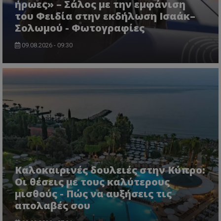
ήρωες» – Σάλος με την εμφάνιση
του Φειδία στην εκδήλωση Ισαάκ–
Σολωμού - Φωτογραφίες
09.08.2026 - 09:30
CookieScriptConsent
CookieScript
www.tothemaonline.com
Καλοκαιρινές δουλειές στην Κύπρο:
Οι θέσεις με τους καλύτερους
μισθούς - Πώς να αυξήσεις τις
απολαβές σου