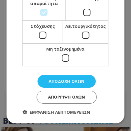
απαραίτητα
Στόχευσης
Λειτουργικότητας
Μη ταξινομημένα
Συναγερμός στην Πάφο: Φωτιά στον
ΧΥΤΑ Μαραθούντας - Μάχη να μην
ξεφύγουν οι φλόγες
ΑΠΟΔΟΧΉ ΌΛΩΝ
09.08.2026 - 15:09
ΑΠΌΡΡΙΨΗ ΌΛΩΝ
ΕΜΦΆΝΙΣΗ ΛΕΠΤΟΜΕΡΕΙΏΝ
BEST OF
TOTHEMAONLINE