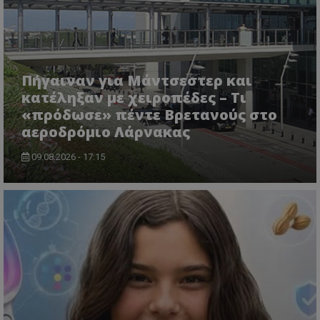
Πήγαιναν για Μάντσεστερ και
κατέληξαν με χειροπέδες – Τι
usprivacy
.themasports.tothemaonline.co
«πρόδωσε» πέντε Βρετανούς στο
αεροδρόμιο Λάρνακας
09.08.2026 - 17:15
Προμηθευτής
Ονοματεπώνυμο
Λήξη
Περιγραφή
Προμηθευτής
/
Πεδίο
/