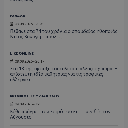
επισκέπ
πρόσβα
ιστοσε
Συλλέγε
ΕΛΛΑΔΑ
για τις
του χρ
09.08.2026 - 20:39
ιστοσε
ποιες σ
Πέθανε στα 74 του χρόνια ο σπουδαίος ηθοποιός
έχουν 
Νίκος Καλογερόπουλος
_ga_J7RS52TMNC
.tothemaonline.com
1 χρόνος 1
Αυτό τ
μήνας
χρησιμ
από το
LIKE ONLINE
Analyti
διατήρ
09.08.2026 - 20:17
κατάσ
περιόδ
Στα 13 της έφτιαξε κουτάλι που αλλάζει χρώμα: Η
σύνδεσ
απίστευτη ιδέα μαθήτριας για τις τροφικές
αλλεργίες
ΝΟΜΙΚΟΣ ΤΟΥ ΔΙΑΒΟΛΟΥ
09.08.2026 - 19:55
Κάθε πράγμα στον καιρό του κι ο συνοδός τον
Αύγουστο