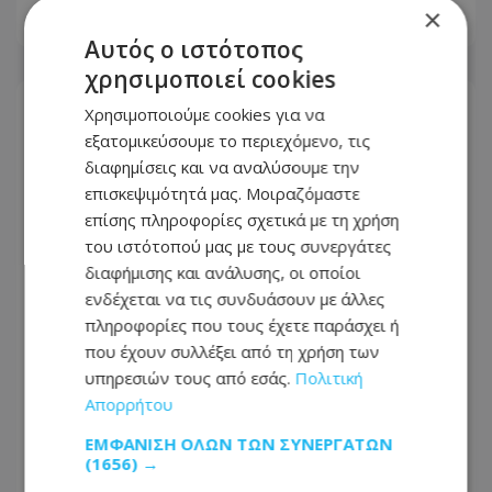
×
08.08.2026 - 18:31
Αυτός ο ιστότοπος
χρησιμοποιεί cookies
Χρησιμοποιούμε cookies για να
εξατομικεύσουμε το περιεχόμενο, τις
διαφημίσεις και να αναλύσουμε την
επισκεψιμότητά μας. Μοιραζόμαστε
επίσης πληροφορίες σχετικά με τη χρήση
του ιστότοπού μας με τους συνεργάτες
διαφήμισης και ανάλυσης, οι οποίοι
ενδέχεται να τις συνδυάσουν με άλλες
πληροφορίες που τους έχετε παράσχει ή
που έχουν συλλέξει από τη χρήση των
υπηρεσιών τους από εσάς.
Πολιτική
Πλοίο δέχθηκε επίθεση στα ανοικτά
Απορρήτου
του Ομάν - Ασφαλές το πλήρωμα λένε
οι Βρετανοί
ΕΜΦΆΝΙΣΗ ΌΛΩΝ ΤΩΝ ΣΥΝΕΡΓΑΤΏΝ
(1656) →
08.08.2026 - 17:17