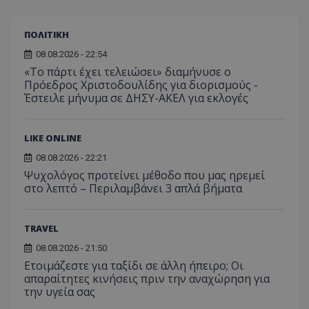
τον 
τον τρ
του 
οποίο 
επισκέπ
ΠΟΛΙΤΙΚΗ
πρόσβα
ιστοσε
Συλλέγε
08.08.2026 - 22:54
για τις
«Το πάρτι έχει τελειώσει» διαμήνυσε ο
του χρ
Πρόεδρος Χριστοδουλίδης για διορισμούς -
ιστοσε
ποιες σ
Έστειλε μήνυμα σε ΔΗΣΥ-ΑΚΕΛ για εκλογές
έχουν 
_ga_J7RS52TMNC
.tothemaonline.com
1 χρόνος 1
Αυτό τ
μήνας
χρησιμ
LIKE ONLINE
από το
Analyti
08.08.2026 - 22:21
διατήρ
κατάσ
Ψυχολόγος προτείνει μέθοδο που μας ηρεμεί
περιόδ
στο λεπτό – Περιλαμβάνει 3 απλά βήματα
σύνδεσ
TRAVEL
08.08.2026 - 21:50
Ετοιμάζεστε για ταξίδι σε άλλη ήπειρο; Οι
απαραίτητες κινήσεις πριν την αναχώρηση για
την υγεία σας