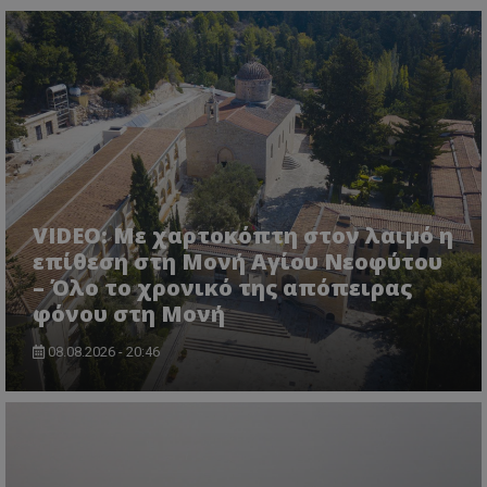
msToken
.tiktok.com
VIDEO: Με χαρτοκόπτη στον λαιμό η
επίθεση στη Μονή Αγίου Νεοφύτου
– Όλο το χρονικό της απόπειρας
φόνου στη Μονή
08.08.2026 - 20:46
CookieScriptConsent
CookieScript
www.tothemaonline.com