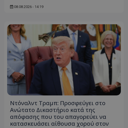
ASP.NET_SessionId
08.08.2026 - 14:19
Microsoft Corporation
themasports.tothemaonline.co
VISITOR_PRIVACY_METADATA
YouTube
.youtube.com
Ντόναλντ Τραμπ: Προσφεύγει στο
Ανώτατο Δικαστήριο κατά της
απόφασης που του απαγορεύει να
κατασκευάσει αίθουσα χορού στον