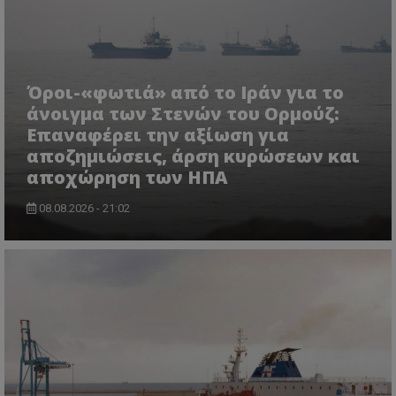
Όροι-«φωτιά» από το Ιράν για το
άνοιγμα των Στενών του Ορμούζ:
Επαναφέρει την αξίωση για
αποζημιώσεις, άρση κυρώσεων και
usprivacy
.themasports.tothemaonline.co
αποχώρηση των ΗΠΑ
08.08.2026 - 21:02