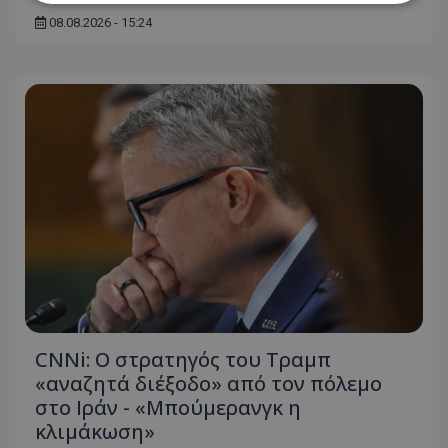
08.08.2026 - 15:24
Απολύτως απαραίτητα
Απόδοσης
Στόχευσης
Λειτουργικότητας
Μη ταξινομημένα
Τα απολύτως απαραίτητα cookies επιτρέπουν
βασικές λειτουργίες του ιστότοπου, όπως τη
σύνδεση χρήστη και τη διαχείριση λογαριασμού.
Ο ιστότοπος δεν μπορεί να χρησιμοποιηθεί σωστά
χωρίς τα απολύτως απαραίτητα cookies.
Ονοματεπώνυμο
Προμηθευτής
/
Πεδίο
usprivacy
.lifenewscy.tothemaonline.com
CNNi: Ο στρατηγός του Τραμπ
«αναζητά διέξοδο» από τον πόλεμο
στο Ιράν - «Μπούμερανγκ η
κλιμάκωση»