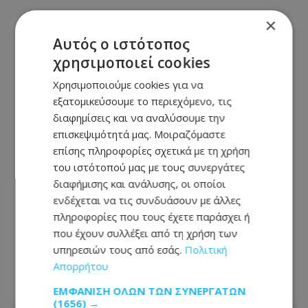
×
Αυτός ο ιστότοπος
χρησιμοποιεί cookies
Χρησιμοποιούμε cookies για να
εξατομικεύσουμε το περιεχόμενο, τις
διαφημίσεις και να αναλύσουμε την
επισκεψιμότητά μας. Μοιραζόμαστε
επίσης πληροφορίες σχετικά με τη χρήση
του ιστότοπού μας με τους συνεργάτες
διαφήμισης και ανάλυσης, οι οποίοι
ενδέχεται να τις συνδυάσουν με άλλες
Ταξίδια: 17 μέρη που μοιάζουν
πληροφορίες που τους έχετε παράσχει ή
εξωπραγματικά – Κι όμως βρίσκονται
που έχουν συλλέξει από τη χρήση των
στην Ευρώπη - Δες τη λίστα που έγινε
υπηρεσιών τους από εσάς.
Πολιτική
viral – Φωτογραφίες
Απορρήτου
ΕΜΦΆΝΙΣΗ ΌΛΩΝ ΤΩΝ ΣΥΝΕΡΓΑΤΏΝ
25.07.2026 - 07:25
(1656) →