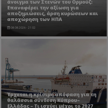
άνοιγμα των Στενών του Ορμούζ:
Επαναφέρει την αξίωση για
αποζημιώσεις, άρση κυρώσεων και
αποχώρηση των ΗΠΑ
08.08.2026 - 21:02
msToken
.tiktok.com
Έρχεται η κρίσιμη απόφαση για τη
CookieScriptConsent
CookieScript
θαλάσσια σύνδεση Κύπρου–
www.tothemaonline.com
Ελλάδας – Τι ισχύει μέχρι το 2027