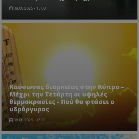
08.08.2026 - 15:08
usprivacy
.themasports.tothemaonline.co
Καύσωνας διαρκείας στην Κύπρο –
Μέχρι την Τετάρτη οι υψηλές
θερμοκρασίες - Πού θα φτάσει ο
υδράργυρος
08.08.2026 - 15:03