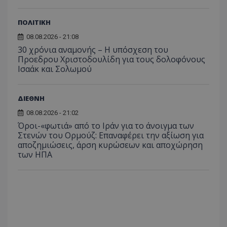
να π
επισκέ
τον 
τον τρ
του 
οποίο 
ΠΟΛΙΤΙΚΗ
επισκέπ
πρόσβα
08.08.2026 - 21:08
ιστοσε
30 χρόνια αναμονής – Η υπόσχεση του
Συλλέγε
για τις
Προεδρου Χριστοδουλίδη για τους δολοφόνους
του χρ
Ισαάκ και Σολωμού
ιστοσε
ποιες σ
έχουν 
ΔΙΕΘΝΗ
_ga_J7RS52TMNC
.tothemaonline.com
1 χρόνος 1
Αυτό τ
μήνας
χρησιμ
08.08.2026 - 21:02
από το
Analyti
Όροι-«φωτιά» από το Ιράν για το άνοιγμα των
διατήρ
Στενών του Ορμούζ: Επαναφέρει την αξίωση για
κατάσ
περιόδ
αποζημιώσεις, άρση κυρώσεων και αποχώρηση
σύνδεσ
των ΗΠΑ