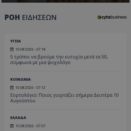
τον 
τον τρ
του 
οποίο 
επισκέπ
ΡΟΗ
ΕΙΔΗΣΕΩΝ
πρόσβα
ιστοσε
Συλλέγε
για τις
του χρ
ιστοσε
ποιες σ
ΥΓΕΙΑ
έχουν 
10.08.2026 - 07:18
_ga_J7RS52TMNC
.tothemaonline.com
1 χρόνος 1
Αυτό τ
5 τρόποι να βρούμε την ευτυχία μετά τα 50,
μήνας
χρησιμ
από το
σύμφωνα με μια ψυχολόγο
Analyti
διατήρ
κατάσ
περιόδ
ΚΟΙΝΩΝΙΑ
σύνδεσ
10.08.2026 - 07:12
Εορτολόγιο: Ποιος γιορτάζει σήμερα Δευτέρα 10
Αυγούστου
ΕΛΛΑΔΑ
10.08.2026 - 07:07