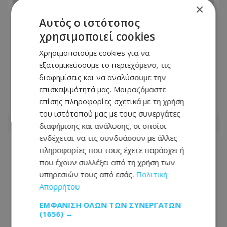
×
Αυτός ο ιστότοπος
χρησιμοποιεί cookies
Χρησιμοποιούμε cookies για να
εξατομικεύσουμε το περιεχόμενο, τις
Kαύσωνας: Συμβουλές για να μην
διαφημίσεις και να αναλύσουμε την
εξαντληθούμε από τη ζέστη
επισκεψιμότητά μας. Μοιραζόμαστε
επίσης πληροφορίες σχετικά με τη χρήση
09.08.2026 - 08:15
του ιστότοπού μας με τους συνεργάτες
διαφήμισης και ανάλυσης, οι οποίοι
ενδέχεται να τις συνδυάσουν με άλλες
πληροφορίες που τους έχετε παράσχει ή
που έχουν συλλέξει από τη χρήση των
υπηρεσιών τους από εσάς.
Πολιτική
Απορρήτου
ΕΜΦΆΝΙΣΗ ΌΛΩΝ ΤΩΝ ΣΥΝΕΡΓΑΤΏΝ
(1656) →