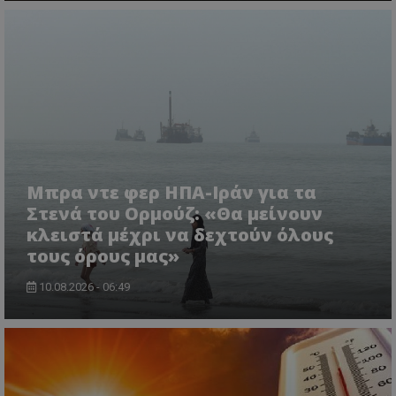
usprivacy
.themasports.tothemaonline.co
Μπρα ντε φερ ΗΠΑ-Ιράν για τα
Στενά του Ορμούζ: «Θα μείνουν
κλειστά μέχρι να δεχτούν όλους
τους όρους μας»
10.08.2026 - 06:49