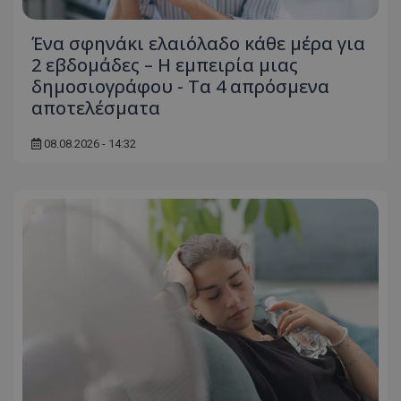
ASP.NET_SessionId
Microsoft Corporation
themasports.tothemaonline.co
Ένα σφηνάκι ελαιόλαδο κάθε μέρα για
2 εβδομάδες – Η εμπειρία μιας
δημοσιογράφου - Τα 4 απρόσμενα
αποτελέσματα
08.08.2026 - 14:32
VISITOR_PRIVACY_METADATA
YouTube
.youtube.com