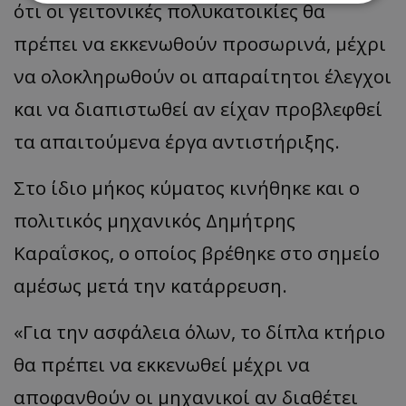
ότι οι γειτονικές πολυκατοικίες θα
πρέπει να εκκενωθούν προσωρινά, μέχρι
Απολύτως απαραίτητα
Απόδοσης
Στόχευσης
Λειτουργικότητας
να ολοκληρωθούν οι απαραίτητοι έλεγχοι
Μη ταξινομημένα
και να διαπιστωθεί αν είχαν προβλεφθεί
Τα απολύτως απαραίτητα cookies επιτρέπουν
τα απαιτούμενα έργα αντιστήριξης.
βασικές λειτουργίες του ιστότοπου, όπως τη
σύνδεση χρήστη και τη διαχείριση λογαριασμού.
Ο ιστότοπος δεν μπορεί να χρησιμοποιηθεί σωστά
Στο ίδιο μήκος κύματος κινήθηκε και ο
χωρίς τα απολύτως απαραίτητα cookies.
Ονοματεπώνυμο
Προμηθευτής
/
Πεδίο
πολιτικός μηχανικός Δημήτρης
usprivacy
.lifenewscy.tothemaonline.com
Καραΐσκος, ο οποίος βρέθηκε στο σημείο
αμέσως μετά την κατάρρευση.
«Για την ασφάλεια όλων, το δίπλα κτήριο
θα πρέπει να εκκενωθεί μέχρι να
αποφανθούν οι μηχανικοί αν διαθέτει