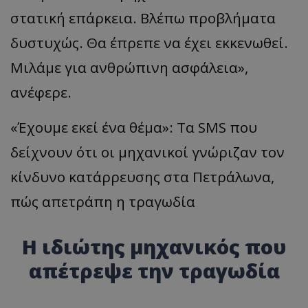
στατική επάρκεια. Βλέπω προβλήματα
ASP.NET_SessionId
Microsoft Corporation
themasports.tothemaonline.co
δυστυχώς. Θα έπρεπε να έχει εκκενωθεί.
Μιλάμε για ανθρώπινη ασφάλεια»,
ανέφερε.
«Έχουμε εκεί ένα θέμα»: Τα SMS που
δείχνουν ότι οι μηχανικοί γνώριζαν τον
κίνδυνο κατάρρευσης στα Πετράλωνα,
πώς απετράπη η τραγωδία
VISITOR_PRIVACY_METADATA
YouTube
.youtube.com
Η ιδιώτης μηχανικός που
απέτρεψε την τραγωδία