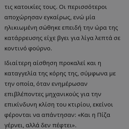
τις κατοικίες τους. Οι περισσότεροι
__cf_bm
Cloudflare Inc.
αποχώρησαν εγκαίρως, ενώ μία
.twitter.com
ηλικιωμένη σώθηκε επειδή την ώρα της
κατάρρευσης είχε βγει για λίγα λεπτά σε
κοντινό φούρνο.
Ιδιαίτερη αίσθηση προκαλεί και η
καταγγελία της κόρης της, σύμφωνα με
ASP.NET_SessionId
Microsoft Corporation
lifenewscy.tothemaonline.com
την οποία, όταν ενημέρωσαν
επιβλέποντες μηχανικούς για την
επικίνδυνη κλίση του κτιρίου, εκείνοι
φέρονται να απάντησαν: «Και η Πίζα
γέρνει, αλλά δεν πέφτει».