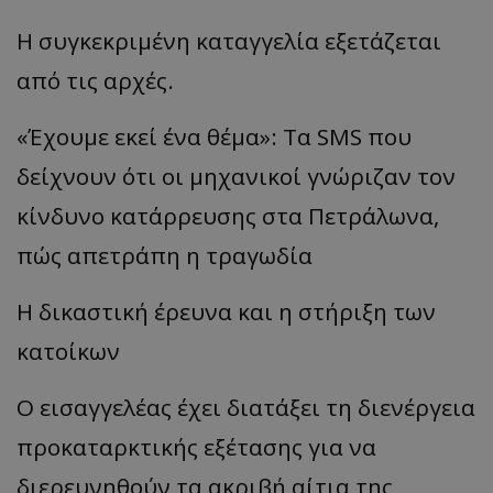
Η συγκεκριμένη καταγγελία εξετάζεται
από τις αρχές.
msToken
.tiktok.com
«Έχουμε εκεί ένα θέμα»: Τα SMS που
δείχνουν ότι οι μηχανικοί γνώριζαν τον
κίνδυνο κατάρρευσης στα Πετράλωνα,
πώς απετράπη η τραγωδία
Η δικαστική έρευνα και η στήριξη των
κατοίκων
Ο εισαγγελέας έχει διατάξει τη διενέργεια
CookieScriptConsent
CookieScript
www.tothemaonline.com
προκαταρκτικής εξέτασης για να
διερευνηθούν τα ακριβή αίτια της