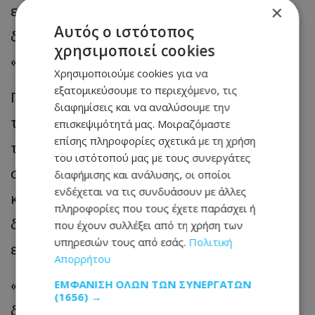
εξαιρετικά σπάνιο και δεν συνηθίζεται»,
×
Αυτός ο ιστότοπος
δήλωσε, χαρακτηρίζοντας την υπόθεση
χρησιμοποιεί cookies
«παράδειγμα προς αποφυγή».
Χρησιμοποιούμε cookies για να
εξατομικεύσουμε το περιεχόμενο, τις
Παράλληλα, απέρριψε τις συγκρίσεις με
διαφημίσεις και να αναλύσουμε την
τον Πύργο της Πίζας, τονίζοντας ότι
επισκεψιμότητά μας. Μοιραζόμαστε
επίσης πληροφορίες σχετικά με τη χρήση
τέτοιες αναλογίες δεν ανταποκρίνονται
του ιστότοπού μας με τους συνεργάτες
στα σύγχρονα κατασκευαστικά πρότυπα
διαφήμισης και ανάλυσης, οι οποίοι
ενδέχεται να τις συνδυάσουν με άλλες
και ότι η έκταση της ζημιάς δείχνει πως
πληροφορίες που τους έχετε παράσχει ή
δεν υπήρξε επαρκής έλεγχος των
που έχουν συλλέξει από τη χρήση των
υπηρεσιών τους από εσάς.
Πολιτική
εργασιών.
Απορρήτου
«Έχουμε εκεί ένα θέμα»: Τα SMS που
ΕΜΦΆΝΙΣΗ ΌΛΩΝ ΤΩΝ ΣΥΝΕΡΓΑΤΏΝ
(1656) →
δείχνουν ότι οι μηχανικοί γνώριζαν τον