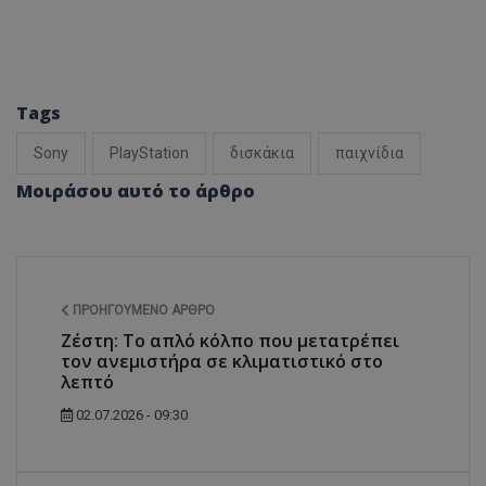
Tags
Sony
PlayStation
δισκάκια
παιχνίδια
Μοιράσου αυτό το άρθρο
ΠΡΟΗΓΟΎΜΕΝΟ ΆΡΘΡΟ
Ζέστη: Το απλό κόλπο που μετατρέπει
τον ανεμιστήρα σε κλιματιστικό στο
λεπτό
02.07.2026 - 09:30