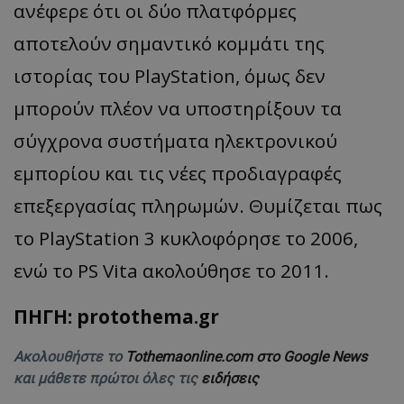
ανέφερε ότι οι δύο πλατφόρμες
αποτελούν σημαντικό κομμάτι της
ιστορίας του PlayStation, όμως δεν
μπορούν πλέον να υποστηρίξουν τα
σύγχρονα συστήματα ηλεκτρονικού
εμπορίου και τις νέες προδιαγραφές
επεξεργασίας πληρωμών. Θυμίζεται πως
το PlayStation 3 κυκλοφόρησε το 2006,
ενώ το PS Vita ακολούθησε το 2011.
ΠΗΓΗ: protothema.gr
Ακολουθήστε το
Tothemaonline.com στο Google News
και μάθετε πρώτοι όλες τις
ειδήσεις