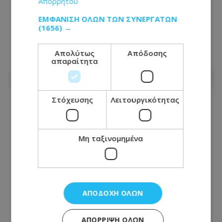
Απορρήτου
Στο Γκίνες μία Ινδή που έχει τα
ΕΜΦΆΝΙΣΗ ΌΛΩΝ ΤΩΝ ΣΥΝΕΡΓΑΤΏΝ
(1656) →
μακρύτερα μαλλιά στον πλανήτη –
Αγγίζουν τα 3 μέτρα
Απολύτως
Απόδοσης
απαραίτητα
08.08.2026 - 08:01
Στόχευσης
Λειτουργικότητας
Μη ταξινομημένα
ΑΠΟΔΟΧΉ ΌΛΩΝ
ΑΠΌΡΡΙΨΗ ΌΛΩΝ