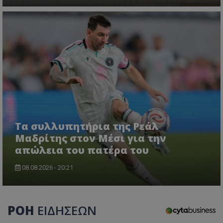
με το 
έκδο
σελίδες που
Univers
διεπ
επισκέπτονται
- το οπ
Yout
πώς ο χρήστη
αποτελ
πλοηγείται μ
σημαντ
_fbp
2 μήνες 4
Χρησ
Meta Platform Inc.
της ιστοσελίδ
ενημέρ
εβδομάδες
από 
.tothemaonline.com
δεδομένα αυ
την πι
για 
μπορούν να
χρησιμ
παρά
χρησιμοποιη
υπηρεσ
σειρ
για τη βελτί
ανάλυσ
διαφ
της εμπειρίας
Google
προϊ
χρήστη ή για
cookie
η υπ
αναλυτικούς
χρησιμ
προσ
σκοπούς.
για τη
πραγ
μοναδι
χρόν
__Secure-
.youtube.com
5 μήνες 4
χρηστώ
διαφ
ROLLOUT_TOKEN
εβδομάδες
εκχωρώ
τρίτ
τυχαία
Τα συλλυπητήρια της Ρεάλ
ttwid
.tiktok.com
11 μήνες 4
Αυτό το cook
παραγό
CEK
gml-grp.com
1 χρόνος 1
Αυτό
εβδομάδες
συνδέεται σ
αριθμό
Μαδρίτης στον Μέσι για την
μήνας
χρησ
με την ανάλυ
αναγνω
για 
την
απώλεια του πατέρα του
πελάτη
παρα
παραμετροπο
Περιλα
των
παράδοση
κάθε α
αλλη
περιεχομένου
08.08.2026 - 20:21
σελίδας
του 
βάση τις
ιστότο
την 
αλληλεπιδράσ
χρησιμ
την 
των χρηστών,
για τον
για ν
χωρίς
υπολογ
την 
συγκεκριμένε
δεδομέ
ΡΟΗ
ΕΙΔΗΣΕΩΝ
χρήσ
λεπτομέρειες,
επισκε
παρα
γενική
περιόδ
προσ