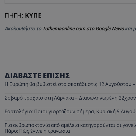
ASP.NET_SessionI
ΠΗΓΗ:
ΚΥΠΕ
Ακολουθήστε το
Tothemaonline.com στο Google News
και 
VISITOR_PRIVACY
ΔΙΑΒΑΣΤΕ ΕΠΙΣΗΣ
Η Ευρώπη θα βυθιστεί στο σκοτάδι στις 12 Αυγούστου –
Σοβαρό τροχαίο στη Λάρνακα – Διασωληνωμένη 22χρο
__cf_bm
Εορτολόγιο: Ποιοι γιορτάζουν σήμερα, Κυριακή 9 Αυγού
Για ανθρωποκτονία από αμέλεια κατηγορούνται οι γονείς
Πάρο: Πώς έγινε η τραγωδία
__cf_bm