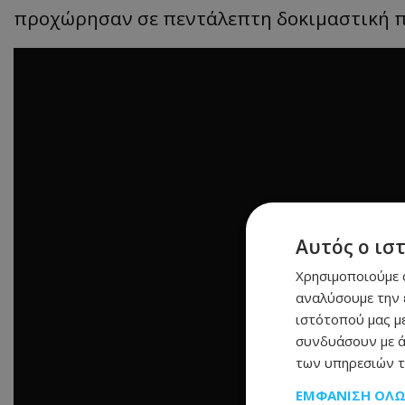
προχώρησαν σε πεντάλεπτη δοκιμαστική π
Αυτός ο ισ
Χρησιμοποιούμε c
αναλύσουμε την 
ιστότοπού μας με
συνδυάσουν με ά
των υπηρεσιών τ
ΕΜΦΆΝΙΣΗ ΌΛ