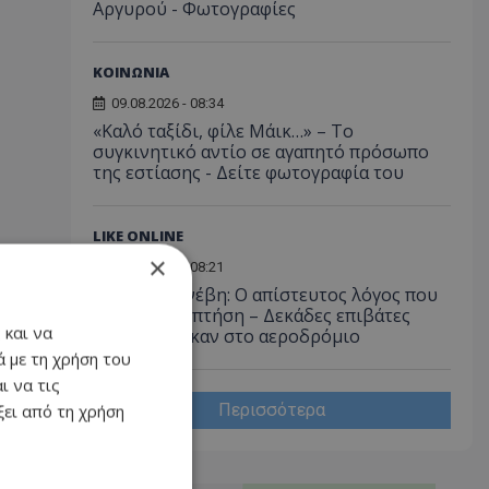
Αργυρού - Φωτογραφίες
ΚΟΙΝΩΝΙΑ
09.08.2026 - 08:34
«Καλό ταξίδι, φίλε Μάικ…» – Το
συγκινητικό αντίο σε αγαπητό πρόσωπο
της εστίασης - Δείτε φωτογραφία του
LIKE ONLINE
×
09.08.2026 - 08:21
Κι όμως συνέβη: Ο απίστευτος λόγος που
ακυρώθηκε πτήση – Δεκάδες επιβάτες
 και να
αποκλείστηκαν στο αεροδρόμιο
 με τη χρήση του
ι να τις
Περισσότερα
ει από τη χρήση