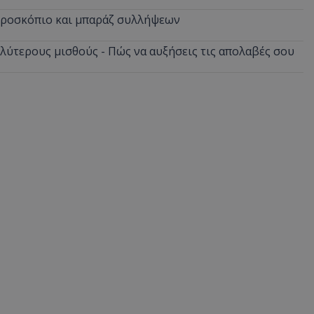
δευτερόλεπτα
για τη διάκρισ
.twitter.com
και ρομπότ. Αυτ
ικροσκόπιο και μπαράζ συλλήψεων
για τον ιστότοπ
κάνει έγκυρες α
τη χρήση του ι
αλύτερους μισθούς - Πώς να αυξήσεις τις απολαβές σου
d
συνεδρία
Αυτό το cookie 
Microsoft Corporation
Doubleclick και
lifenewscy.tothemaonline.com
πληροφορίες σχ
με τον οποίο ο 
χρησιμοποιεί το
τυχόν διαφημίσ
έχει δει ο τελικ
επισκεφθεί τον 
.tiktok.com
1 εβδομάδα 3
Αυτό το cookie 
μέρες
για σκοπούς τα
ασφάλειας, εξα
χρήστες παραμέ
και τα δεδομένα
εξασφαλισμένα
περιηγούνται μ
ιστοσελίδας ή 
τις υπηρεσίες τ
nt
4 εβδομάδες
Αυτό το cookie 
CookieScript
2 μέρες
από την υπηρεσί
www.tothemaonline.com
Script.com για 
προτιμήσεις συ
επισκέπτη Είναι
banner cookie 
να λειτουργεί σ