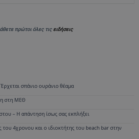
d
συνεδρία
Αυτό το cookie 
Microsoft Corporation
Doubleclick και
themasports.tothemaonline.com
πληροφορίες σχ
με τον οποίο ο 
χρησιμοποιεί το
μάθετε πρώτοι όλες τις
ειδήσεις
τυχόν διαφημίσ
έχει δει ο τελικ
επισκεφθεί τον 
_METADATA
5 μήνες 4
Αυτό το cookie 
YouTube
εβδομάδες
για να αποθηκεύ
.youtube.com
συγκατάθεση το
επιλογές απορρ
αλληλεπίδρασή 
ιστοσελίδα. Κα
σχετικά με τη 
επισκέπτη σχετι
πολιτικές και ρ
 Έρχεται σπάνιο ουράνιο θέαμα
απορρήτου, εξα
οι προτιμήσεις 
μελλοντικές συν
νη στη ΜΕΘ
29 λεπτά 58
Αυτό το cookie 
Cloudflare Inc.
δευτερόλεπτα
για τη διάκρισ
.onesignal.com
στου – Η απάντηση ίσως σας εκπλήξει
και ρομπότ. Αυτ
για τον ιστότοπ
κάνει έγκυρες α
τη χρήση του ι
 του 4χρονου και ο ιδιοκτήτης του beach bar στην
29 λεπτά 59
Αυτό το cookie 
Cloudflare Inc.