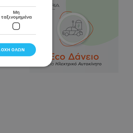
Μη
ταξινομημένα
ΔΟΧΉ ΌΛΩΝ
νομημένα
στη και τη
τητα cookies.
αποθηκεύει το
θεσης του χρήστη
 παρακολούθηση και
τα σύμφωνα με τον
ρρήτου των
ειών.