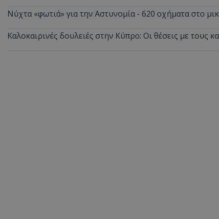
Νύχτα «φωτιά» για την Αστυνομία - 620 οχήματα στο μ
Καλοκαιρινές δουλειές στην Κύπρο: Οι θέσεις με τους κ
ASP.NET_SessionI
msToken
CookieScriptConse