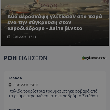
Δύο αεροσκάφη γλίτωσαν στο παρά
ένα την σύγκρουση στον
αεροδιάδρομο - Δείτε βίντεο
10.08.2026 - 17:11
CookieScriptConsent
CookieScript
www.tothemaonline.com
ΡΟΗ
ΕΙΔΗΣΕΩΝ
ΕΛΛΑΔΑ
10.08.2026 - 23:08
Ιταλίδα τουρίστρια τραυματίστηκε σοβαρά από
το ρεύμα αεροπλάνου στο αεροδρόμιο Σκιάθου
usprivacy
.themasports.tothemaonline.co
ΔΙΕΘΝΗ