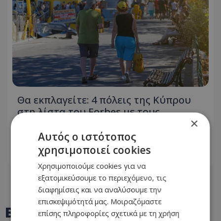
Θα εκπλαγείτε: 4 πόλεις της Κύπρου
στη λίστα του Forbes με τους
×
καλύτερους προορισμούς για να
ζήσεις μετά την σύνταξη
Αυτός ο ιστότοπος
χρησιμοποιεί cookies
10.08.2026 - 13:55
Χρησιμοποιούμε cookies για να
εξατομικεύσουμε το περιεχόμενο, τις
διαφημίσεις και να αναλύσουμε την
επισκεψιμότητά μας. Μοιραζόμαστε
BEST OF
TOTHEMAONLINE
επίσης πληροφορίες σχετικά με τη χρήση