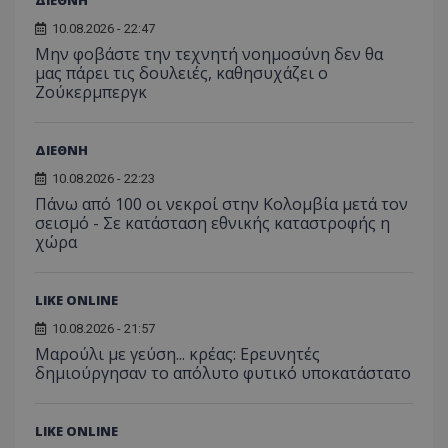
10.08.2026 - 22:47
Μην φοβάστε την τεχνητή νοημοσύνη δεν θα
μας πάρει τις δουλειές, καθησυχάζει ο
Ζούκερμπεργκ
ΔΙΕΘΝΗ
10.08.2026 - 22:23
Πάνω από 100 οι νεκροί στην Κολομβία μετά τον
σεισμό - Σε κατάσταση εθνικής καταστροφής η
χώρα
Προμηθευτής
Ονοματεπώνυμο
Λήξη
Περιγραφή
Προμηθευτής
/
Πεδίο
/
Ονοματεπώνυμο
Λήξη
Περιγραφή
Πεδίο
Προμηθευτής
/
Ονοματεπώνυμο
Λήξη
Περιγ
A_1283
gml-grp.com
2 μήνες 4
Αυτό το cook
Πεδίο
LIKE ONLINE
εβδομάδες
χρησιμοποιείτ
mid
1
Αυτό είναι ένα
Meta
την
χρόνος
cookie
_ga_7ZKH09CT69
Platform Inc.
.tothemaonline.com
1 χρόνος 1
Αυτό τ
Προμηθευτής
/
10.08.2026 - 21:57
παρακολούθη
Ονοματεπώνυμο
Λήξη
Περι
1
Instagram που
.instagram.com
μήνας
χρησιμ
Πεδίο
της συμπερι
μήνας
επιτρέπει τη
από το
Μαρούλι με γεύση... κρέας: Ερευνητές
του χρήστη κ
λειτουργικότητ
Analyti
VISITOR_INFO1_LIVE
5 μήνες 4
Αυτό
Google LLC
δημιούργησαν το απόλυτο φυτικό υποκατάστατο
αλληλεπίδρασ
των κοινωνικών
διατήρ
εβδομάδες
έχει 
.youtube.com
την ενίσχυση
μέσων μέσα
κατάσ
από 
εμπειρίας του
στον ιστότοπο.
περιόδ
για ν
χρήστη ή τη
σύνδεσ
παρα
συλλογή δεδ
LIKE ONLINE
προτ
για την ανάλ
_ga_1GFPXQZD17
.tothemaonline.com
1 χρόνος 1
Αυτό τ