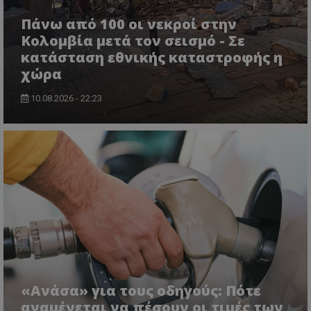
Ονοματεπώνυμο
Προμηθευτής
/
Πεδίο
Πάνω από 100 οι νεκροί στην
usprivacy
.lifenewscy.tothemaonline.com
Κολομβία μετά τον σεισμό - Σε
κατάσταση εθνικής καταστροφής η
χώρα
10.08.2026 - 22:23
ASP.NET_SessionId
Microsoft Corporation
themasports.tothemaonline.co
«Ανάσα» για τους οδηγούς: Πότε
αναμένεται να πέσουν οι τιμές των