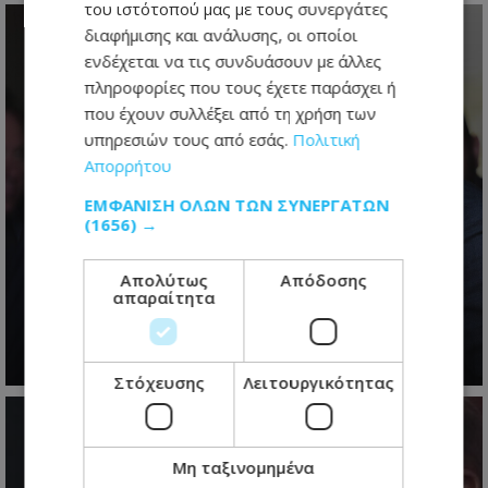
του ιστότοπού μας με τους συνεργάτες
διαφήμισης και ανάλυσης, οι οποίοι
ενδέχεται να τις συνδυάσουν με άλλες
πληροφορίες που τους έχετε παράσχει ή
που έχουν συλλέξει από τη χρήση των
υπηρεσιών τους από εσάς.
Πολιτική
Απορρήτου
ΕΜΦΆΝΙΣΗ ΌΛΩΝ ΤΩΝ ΣΥΝΕΡΓΑΤΏΝ
(1656) →
Κυπριακό: Κρίσιμη συνάντηση
Χριστοδουλίδη – Έρχιουρμαν με
Απολύτως
Απόδοσης
απαραίτητα
φόντο τα οδοφράγματα
10.08.2026 - 12:33
Στόχευσης
Λειτουργικότητας
Μη ταξινομημένα