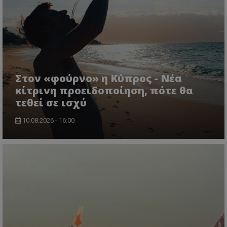
ASP.NET_SessionId
Microsoft Corporation
lifenewscy.tothemaonline.com
Στον «φούρνο» η Κύπρος - Νέα
κίτρινη προειδοποίηση, πότε θα
τεθεί σε ισχύ
10.08.2026 - 16:00
msToken
.tiktok.com