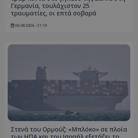
Γερμανία, τουλάχιστον 25
τραυματίες, οι επτά σοβαρά
06.08.2026 - 21:19
Στενά του Ορμούζ: «Μπλόκο» σε πλοία
των ΗΠΑ και του Ισραήλ εξετάζει το