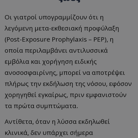
__cf_bm
Cloudflare Inc.
Οι γιατροί υπογραμμίζουν ότι η
.twitter.com
λεγόμενη μετα-εκθεσιακή προφύλαξη
(Post-Exposure Prophylaxis – PEP), η
οποία περιλαμβάνει αντιλυσσικά
εμβόλια και χορήγηση ειδικής
ανοσοσφαιρίνης, μπορεί να αποτρέψει
πλήρως την εκδήλωση της νόσου, εφόσον
ASP.NET_SessionId
Microsoft Corporation
lifenewscy.tothemaonline.com
χορηγηθεί εγκαίρως, πριν εμφανιστούν
τα πρώτα συμπτώματα.
Αντίθετα, όταν η λύσσα εκδηλωθεί
κλινικά, δεν υπάρχει σήμερα