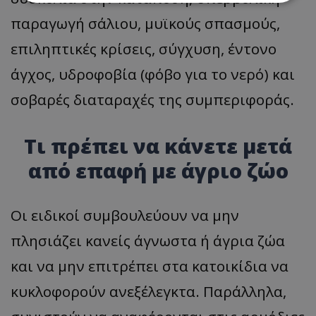
παραγωγή σάλιου, μυϊκούς σπασμούς,
Απολύτως απαραίτητα
Απόδοσης
επιληπτικές κρίσεις, σύγχυση, έντονο
Στόχευσης
Λειτουργικότητας
άγχος, υδροφοβία (φόβο για το νερό) και
Μη ταξινομημένα
σοβαρές διαταραχές της συμπεριφοράς.
Τα απολύτως απαραίτητα cookies επιτρέπουν
βασικές λειτουργίες του ιστότοπου, όπως τη
σύνδεση χρήστη και τη διαχείριση λογαριασμού.
Ο ιστότοπος δεν μπορεί να χρησιμοποιηθεί σωστά
Τι πρέπει να κάνετε μετά
χωρίς τα απολύτως απαραίτητα cookies.
από επαφή με άγριο ζώο
Ονοματεπώνυμο
Προμηθευτής
/
Πεδίο
usprivacy
.lifenewscy.tothemaonline.com
Οι ειδικοί συμβουλεύουν να μην
πλησιάζει κανείς άγνωστα ή άγρια ζώα
και να μην επιτρέπει στα κατοικίδια να
κυκλοφορούν ανεξέλεγκτα. Παράλληλα,