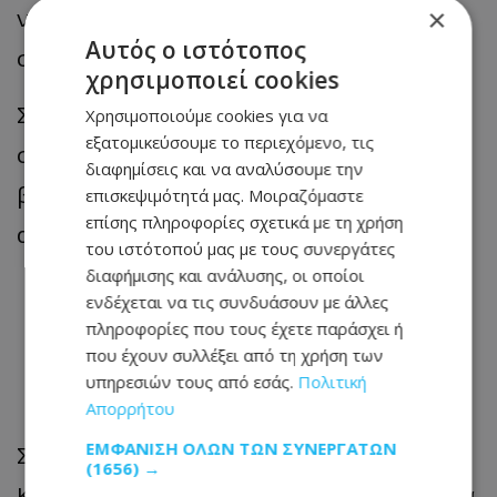
νυχτερίδες αποτελούν πλέον τη
×
Αυτός ο ιστότοπος
σημαντικότερη πηγή μετάδοσης του ιού.
χρησιμοποιεί cookies
Στον Καναδά, εκτός από τις νυχτερίδες,
Χρησιμοποιούμε cookies για να
εξατομικεύσουμε το περιεχόμενο, τις
συχνοί φορείς του ιού είναι επίσης οι
διαφημίσεις και να αναλύσουμε την
βρωμοκούναβοι (skunks) και οι
επισκεψιμότητά μας. Μοιραζόμαστε
επίσης πληροφορίες σχετικά με τη χρήση
αλεπούδες.
του ιστότοπού μας με τους συνεργάτες
διαφήμισης και ανάλυσης, οι οποίοι
Τα συμπτώματα μπορεί να
ενδέχεται να τις συνδυάσουν με άλλες
πληροφορίες που τους έχετε παράσχει ή
εμφανιστούν ακόμη και
που έχουν συλλέξει από τη χρήση των
μήνες μετά
υπηρεσιών τους από εσάς.
Πολιτική
Απορρήτου
ΕΜΦΆΝΙΣΗ ΌΛΩΝ ΤΩΝ ΣΥΝΕΡΓΑΤΏΝ
Σύμφωνα με την Eθνική Ένωση
(1656) →
Κτηνιάτρων του Καναδά, τα συμπτώματα