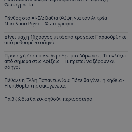
Φωτογραφία
ASP.NET_SessionId
Microsoft Corporation
themasports.tothemaonline.co
Πένθος στο ΑΚΕΛ: Βαθιά θλίψη για τον Αντρέα
Νικολάου Ρίγκο - Φωτογραφία
Δίνει μάχη 16χρονος μετά από τροχαίο: Παρασύρθηκε
από μεθυσμένο οδηγό
Προσοχή όσοι πάνε Αεροδρόμιο Λάρνακας: Τι αλλάζει
από σήμερα στις Αφίξεις - Τι πρέπει να ξέρουν οι
οδηγοί
Πέθανε η Έλλη Παπαντωνίου: Πότε θα γίνει η κηδεία -
Η επιθυμία της οικογένειας
VISITOR_PRIVACY_METADATA
YouTube
.youtube.com
Τα 3 ζώδια θα ευνοηθούν περισσότερο