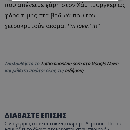
που απένειμε χάρη στον Χάμπουργκερ ως
Απολύτως απαραίτητα
Απόδοσης
φόρο τιμής στα βοδινά που τον
Στόχευσης
Λειτουργικότητας
χειροκροτούν ακόμα.
I’m lovin’ it!”
Μη ταξινομημένα
Τα απολύτως απαραίτητα cookies επιτρέπουν
βασικές λειτουργίες του ιστότοπου, όπως τη
σύνδεση χρήστη και τη διαχείριση λογαριασμού.
Ο ιστότοπος δεν μπορεί να χρησιμοποιηθεί σωστά
χωρίς τα απολύτως απαραίτητα cookies.
Ακολουθήστε το
Tothemaonline.com στο Google News
Ονοματεπώνυμο
Προμηθευτής
/
Πεδίο
και μάθετε πρώτοι όλες τις
ειδήσεις
usprivacy
.lifenewscy.tothemaonline.com
ΔΙΑΒΑΣΤΕ ΕΠΙΣΗΣ
Συναγερμός στον αυτοκινητόδρομο Λεμεσού–Πάφου:
Ασυνόδευτο άλογο περιφέρεται στην περιοχή -