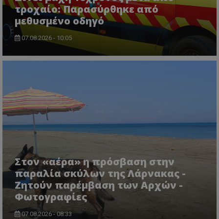
τροχαίο: Παρασύρθηκε από
μεθυσμένο οδηγό
07.08.2026 - 10:05
Στον «αέρα» η πρόσβαση στην
παραλία σκύλων της Λάρνακας -
Ζητούν παρέμβαση των Αρχών -
Φωτογραφίες
07.08.2026 - 08:33