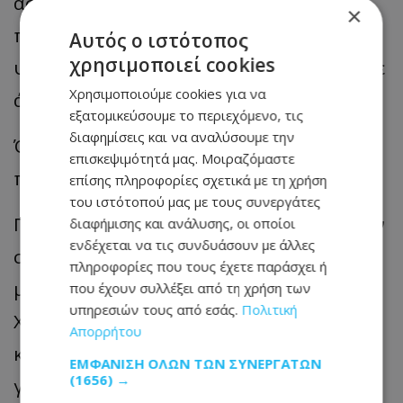
άσχετα εάν ήταν ήδη στο ενυδρείο με
×
πέντε φορές ισόβια”; Ή μήπως
Αυτός ο ιστότοπος
χρησιμοποιεί cookies
ψιλοχεστήκαμε επειδή αυτό θα συμβεί σε
Χρησιμοποιούμε cookies για να
άλλη χώρα;
εξατομικεύσουμε το περιεχόμενο, τις
διαφημίσεις και να αναλύσουμε την
Όπως σας είπα δεν κρατούν ούτε καν τα
επισκεψιμότητά μας. Μοιραζόμαστε
προσχήματα.
επίσης πληροφορίες σχετικά με τη χρήση
του ιστότοπού μας με τους συνεργάτες
Πραγματικά δεν μπορώ να φανταστώ τον
διαφήμισης και ανάλυσης, οι οποίοι
ενδέχεται να τις συνδυάσουν με άλλες
σκοπό που μπορεί να αγιάζει
αυτά
τα
πληροφορίες που τους έχετε παράσχει ή
μέσα. Μπορεί να παρήγγειλαν
που έχουν συλλέξει από τη χρήση των
υπηρεσιών τους από εσάς.
Πολιτική
Χάμπουργκερ κι αντί για delivery να
Απορρήτου
κατάλαβαν takeaway. Και χωρίς πατάτες
ΕΜΦΆΝΙΣΗ ΌΛΩΝ ΤΩΝ ΣΥΝΕΡΓΑΤΏΝ
(1656) →
γιατί η Νομική Υπηρεσία έχει ήδη