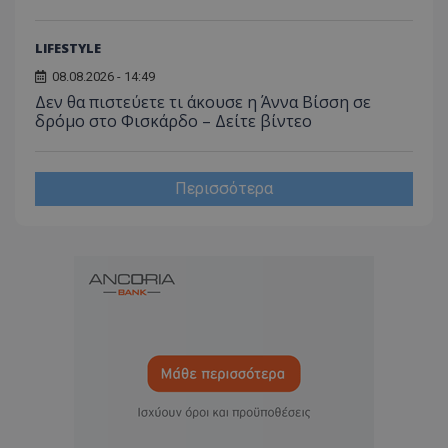
_ga_J7RS52TMNC
.tothemaonline.com
1 χρόνος 1
Αυτό τ
μήνας
χρησιμ
από το
Analyti
LIFESTYLE
διατήρ
κατάσ
08.08.2026 - 14:49
περιόδ
Δεν θα πιστεύετε τι άκουσε η Άννα Βίσση σε
σύνδεσ
δρόμο στο Φισκάρδο – Δείτε βίντεο
Περισσότερα