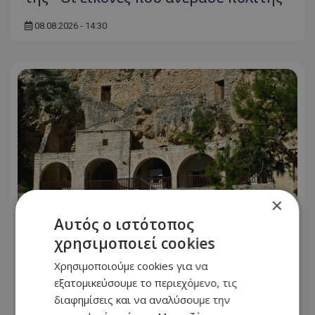
08.08.2026 - 14:30
×
Αυτός ο ιστότοπος
χρησιμοποιεί cookies
Απόπειρα φόνου στη Μονή: Η
Χρησιμοποιούμε cookies για να
διαφωνία για τα κλειδιά που κατέληξε
εξατομικεύσουμε το περιεχόμενο, τις
σε αιματηρό επεισόδιο
διαφημίσεις και να αναλύσουμε την