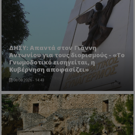
VISITOR_PRIVACY_METADATA
YouTube
.youtube.com
ΔΗΣΥ: Απαντά στον Γιάννη
Αντωνίου για τους διορισμούς - «Το
Γνωμοδοτικό εισηγείται, η
Κυβέρνηση αποφασίζει»
08.08.2026 - 14:43