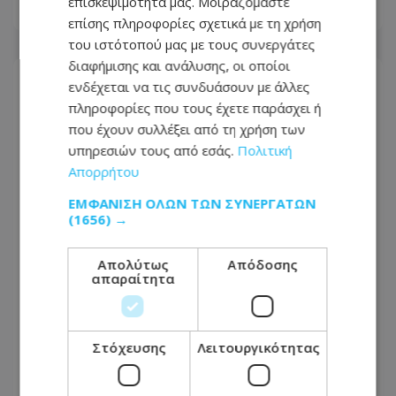
επισκεψιμότητά μας. Μοιραζόμαστε
08.08.2026 - 11:38
επίσης πληροφορίες σχετικά με τη χρήση
του ιστότοπού μας με τους συνεργάτες
διαφήμισης και ανάλυσης, οι οποίοι
ενδέχεται να τις συνδυάσουν με άλλες
πληροφορίες που τους έχετε παράσχει ή
που έχουν συλλέξει από τη χρήση των
υπηρεσιών τους από εσάς.
Πολιτική
Απορρήτου
ΕΜΦΆΝΙΣΗ ΌΛΩΝ ΤΩΝ ΣΥΝΕΡΓΑΤΏΝ
(1656) →
Απολύτως
Απόδοσης
απαραίτητα
Αγωνία για τον Charlie και τη Susie:
Χάθηκαν στο Κίτι και προσφέρεται
Στόχευσης
Λειτουργικότητας
αμοιβή €1.000
08.08.2026 - 13:39