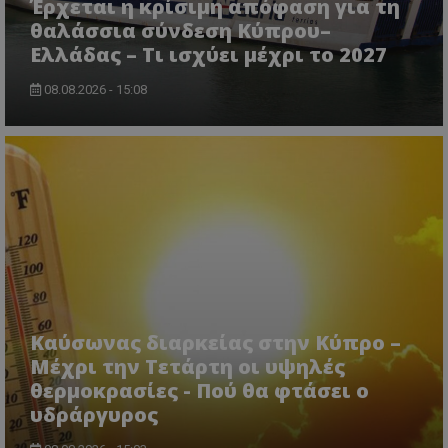
Έρχεται η κρίσιμη απόφαση για τη
θαλάσσια σύνδεση Κύπρου–
Ελλάδας – Τι ισχύει μέχρι το 2027
08.08.2026 - 15:08
ASP.NET_SessionId
Microsoft Corporation
lifenewscy.tothemaonline.com
Καύσωνας διαρκείας στην Κύπρο –
Μέχρι την Τετάρτη οι υψηλές
msToken
.tiktok.com
θερμοκρασίες - Πού θα φτάσει ο
υδράργυρος