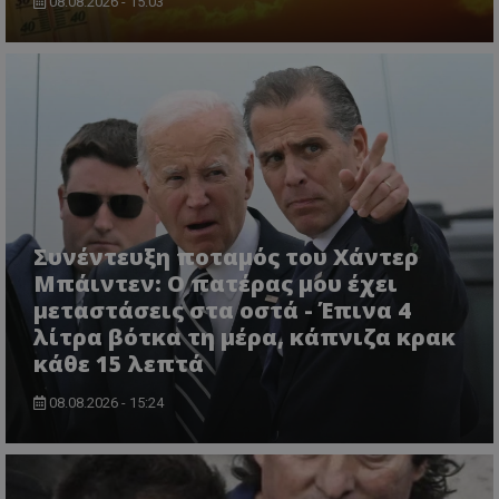
08.08.2026 - 15:03
CookieScriptConsent
CookieScript
www.tothemaonline.com
Συνέντευξη ποταμός του Χάντερ
Μπάιντεν: Ο πατέρας μου έχει
μεταστάσεις στα οστά - Έπινα 4
λίτρα βότκα τη μέρα, κάπνιζα κρακ
κάθε 15 λεπτά
08.08.2026 - 15:24