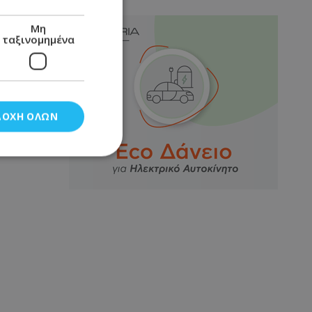
Μη
ταξινομημένα
ΔΟΧΉ ΌΛΩΝ
νομημένα
στη και τη
τητα cookies.
αποθηκεύει το
θεσης του χρήστη
 παρακολούθηση και
τα σύμφωνα με τον
ρρήτου των
ειών.