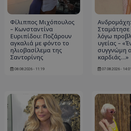
ASP.NET_SessionI
Φίλιππος Μιχόπουλος
Ανδρομάχη
– Κωνσταντίνα
Σταμάτησε l
Ευριπίδου: Ποζάρουν
λόγω προβ
αγκαλιά με φόντο το
υγείας – «Έ
VISITOR_PRIVACY
ηλιοβασίλεμα της
συγγνώμη 
Σαντορίνης
καρδιάς…»
08.08.2026 - 11:19
07.08.2026 - 14:0
__cf_bm
__cf_bm