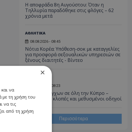
Η αποφράδα 8η Αυγούστου: Όταν η
Τηλλυρία παραδόθηκε στις φλόγες – 62
χρόνια μετά
ΑΘΛΗΤΙΚΑ
08.08.2026 - 08:45
Νότια Κορέα: Υπόθεση-σοκ με καταγγελίες
για προσφορά σεξουαλικών υπηρεσιών σε
ξένους διαιτητές - Bίντεο
×
Α. ΡΕΠΟΡΤΑΖ
08.08.2026 - 08:23
 και να
Μπαράζ ελέγχων σε όλη την Κύπρο –
 με τη χρήση του
Ναρκωτικά, κλοπές και μεθυσμένοι οδηγοί
ι να τις
ει από τη χρήση
Περισσότερα