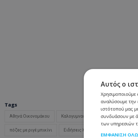
Αυτός ο ισ
Χρησιμοποιούμε c
αναλύσουμε την 
Tags
ιστότοπού μας με
συνδυάσουν με ά
Αθηνά Οικονομάκου
Καλογυμνασμένοι κοιλιακοί
των υπηρεσιών τ
πόζες με ριγέ μπικίνι
Ειδήσεις Κύπρος
ΕΜΦΆΝΙΣΗ ΌΛ