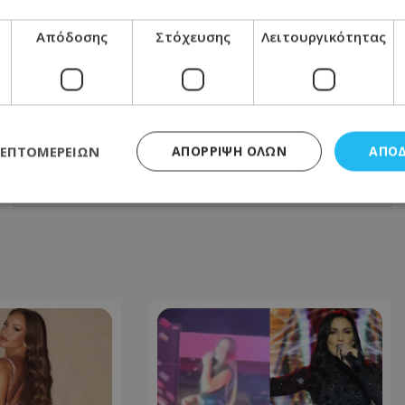
Απόδοσης
Στόχευσης
Λειτουργικότητας
ΕΠΌΜΕΝΟ ΆΡΘΡΟ
15χρονη στη Θεσσαλονίκη κατήγγειλε
ότι τη βίασε 14χρονος και
βιντεοσκόπησε την πράξη του
ΛΕΠΤΟΜΕΡΕΙΏΝ
ΑΠΌΡΡΙΨΗ ΌΛΩΝ
ΑΠΟ
07.07.2026 - 10:16
ς απαραίτητα
Απόδοσης
Στόχευσης
Λειτουργικότητας
Μη ταξι
τητα cookies επιτρέπουν βασικές λειτουργίες του ιστότοπου, όπως τη σύνδεση χρή
σμού. Ο ιστότοπος δεν μπορεί να χρησιμοποιηθεί σωστά χωρίς τα απολύτως απαραί
Προμηθευτής
/
Πεδίο
Λήξη
Περιγραφή
.lifenewscy.tothemaonline.com
1 χρόνος 3
Αυτό το cookie 
εβδομάδες
κράτος συγκατά
σχετικά με την
την ιδιωτικότη
κανονισμό απο
Ηνωμένων Πολιτ