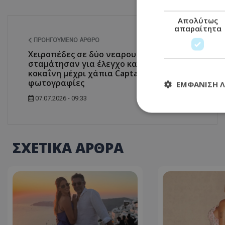
Απολύτως
απαραίτητα
ΠΡΟΗΓΟΎΜΕΝΟ ΆΡΘΡΟ
Χειροπέδες σε δύο νεαρους: Τους
σταμάτησαν για έλεγχο και βρήκαν από
κοκαΐνη μέχρι χάπια Captagon- Δείτε
φωτογραφίες
ΕΜΦΆΝΙΣΗ 
07.07.2026 - 09:33
Απολύτω
ΣΧΕΤΙΚΑ ΑΡΘΡΑ
Τα απολύτως απαραί
διαχείριση λογαρια
Ονοματεπώνυμο
usprivacy