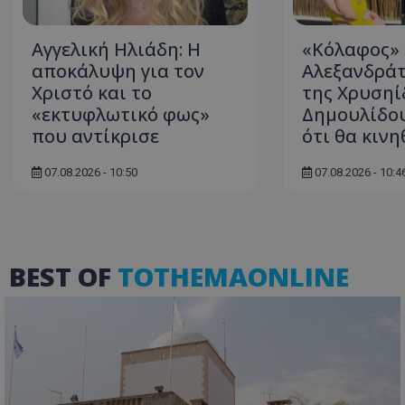
Αγγελική Ηλιάδη: Η
«Κόλαφος» 
αποκάλυψη για τον
Αλεξανδράτ
ASP.NET_SessionI
Χριστό και το
της Χρυσηί
«εκτυφλωτικό φως»
Δημουλίδου
που αντίκρισε
ότι θα κινη
07.08.2026 - 10:50
07.08.2026 - 10:4
msToken
BEST OF
TOTHEMAONLINE
CookieScriptConse