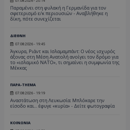
τον 
07.08.2026 - 20:14
τον τρ
του 
οποίο 
Παραμένει στη φυλακή η Γερμανίδα για τον
επισκέπ
σφετερισμό ε/κ περιουσιών - Αναβλήθηκε η
πρόσβα
δίκη, πότε συνεχίζεται
ιστοσε
Συλλέγε
για τις
του χρ
ιστοσε
ΔΙΕΘΝΗ
ποιες σ
έχουν 
07.08.2026 - 19:45
Άγκυρα, Ριάντ και Ισλαμαμπάντ: Ο νέος ισχυρός
_ga_J7RS52TMNC
.tothemaonline.com
1 χρόνος 1
Αυτό τ
μήνας
χρησιμ
άξονας στη Μέση Ανατολή ανοίγει τον δρόμο για
από το
το «ισλαμικό ΝΑΤΟ», τι σημαίνει η συμφωνία της
Analyti
Μέκκας
διατήρ
κατάσ
περιόδ
σύνδεσ
ΠΑΡΑ-THEMA
07.08.2026 - 19:19
Αναστάτωση στη Λευκωσία: Μπλόκαρε την
είσοδο και… έφυγε «κυρία» - Δείτε φωτογραφία
ΚΟΙΝΩΝΙΑ