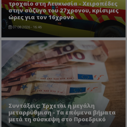
τροχαίο στη Λευκωσία - Χειροπέδες
στην σύζυγο του 27χρονου, κρίσιμες
ώρες για τον 16χρονο
07.08.2026 - 16:46
msToken
.tiktok.com
Συντάξεις: Έρχεται η μεγάλη
CookieScriptConsent
CookieScript
μεταρρύθμιση - Τα επόμενα βήματα
www.tothemaonline.com
μετά τη σύσκεψη στο Προεδρικό