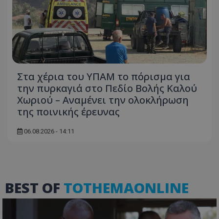
ASP.NET_SessionId
Microsoft Corporation
themasports.tothemaonline.co
Στα χέρια του ΥΠΑΜ το πόρισμα για
την πυρκαγιά στο Πεδίο Βολής Καλού
Χωριού – Αναμένει την ολοκλήρωση
της ποινικής έρευνας
06.08.2026 - 14:11
VISITOR_PRIVACY_METADATA
YouTube
.youtube.com
BEST OF
TOTHEMAONLINE