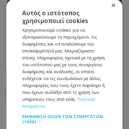
×
Αυτός ο ιστότοπος
χρησιμοποιεί cookies
Χρησιμοποιούμε cookies για να
εξατομικεύσουμε το περιεχόμενο, τις
διαφημίσεις και να αναλύσουμε την
επισκεψιμότητά μας. Μοιραζόμαστε
Θρίλερ στην ΕΔΕΚ με τις
επίσης πληροφορίες σχετικά με τη χρήση
υποψηφιότητες: Στο μικροσκόπιο η
του ιστότοπού μας με τους συνεργάτες
Σοφία Χριστοδούλου Μακρή
διαφήμισης και ανάλυσης, οι οποίοι
ενδέχεται να τις συνδυάσουν με άλλες
07.08.2026 - 06:43
πληροφορίες που τους έχετε παράσχει ή
που έχουν συλλέξει από τη χρήση των
υπηρεσιών τους από εσάς.
Πολιτική
Απορρήτου
ΕΜΦΆΝΙΣΗ ΌΛΩΝ ΤΩΝ ΣΥΝΕΡΓΑΤΏΝ
(1656) →