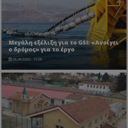
τον 
τον τρ
του 
οποίο 
επισκέπ
πρόσβα
ιστοσε
Συλλέγε
για τις
του χρ
ιστοσε
ποιες σ
Μεγάλη εξέλιξη για το GSI: «Ανοίγει
έχουν 
ο δρόμος» για το έργο
_ga_J7RS52TMNC
.tothemaonline.com
1 χρόνος 1
Αυτό τ
μήνας
χρησιμ
από το
06.08.2026 - 15:06
Analyti
διατήρ
κατάσ
περιόδ
σύνδεσ