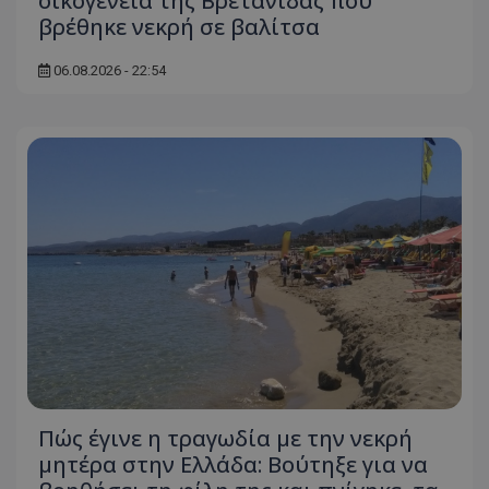
οικογένεια της Βρετανίδας που
βρέθηκε νεκρή σε βαλίτσα
ASP.NET_SessionId
Microsoft Corporation
themasports.tothemaonline.co
06.08.2026 - 22:54
VISITOR_PRIVACY_METADATA
YouTube
.youtube.com
Πώς έγινε η τραγωδία με την νεκρή
μητέρα στην Ελλάδα: Βούτηξε για να