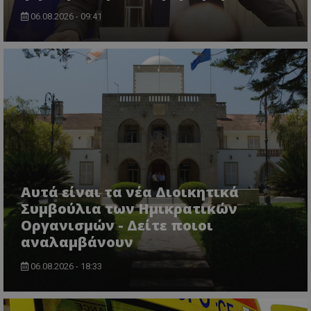
δεδομένα αυ
την πι
για 
μπορούν να
χρησιμ
06.08.2026 - 09:41
παρά
χρησιμοποιη
υπηρεσ
σειρ
για τη βελτί
ανάλυσ
διαφ
της εμπειρίας
Google
προϊ
χρήστη ή για
cookie
η υπ
αναλυτικούς
χρησιμ
προσ
σκοπούς.
για τη
πραγ
μοναδι
χρόν
__Secure-
.youtube.com
5 μήνες 4
χρηστώ
διαφ
ROLLOUT_TOKEN
εβδομάδες
εκχωρώ
τρίτ
τυχαία
ttwid
.tiktok.com
11 μήνες 4
Αυτό το cook
παραγό
CEK
gml-grp.com
1 χρόνος 1
Αυτό
εβδομάδες
συνδέεται σ
αριθμό
μήνας
χρησ
με την ανάλυ
αναγνω
για 
την
πελάτη
παρα
παραμετροπο
Περιλα
των
παράδοση
κάθε α
αλλη
περιεχομένου
σελίδας
του 
βάση τις
Αυτά είναι τα νέα Διοικητικά
ιστότο
την 
αλληλεπιδράσ
χρησιμ
την 
Συμβούλια των Ημικρατικών
των χρηστών,
για τον
για ν
χωρίς
υπολογ
Οργανισμών - Δείτε ποιοι
την 
συγκεκριμένε
δεδομέ
χρήσ
λεπτομέρειες,
επισκε
αναλαμβάνουν
παρα
γενική
περιόδ
προσ
κατηγοριοπο
σύνδεσ
περι
είναι προκλητ
06.08.2026 - 18:33
καμπάνι
αναφο
uid
.adform.net
1 μήνας 4
Αυτό
XYZ
gml-grp.com
2 μήνες 4
Δεδομένου ότ
αναλυτ
εβδομάδες
παρέ
εβδομάδες
συγκεκριμένο
στοιχε
μονα
σκοπός του c
ιστότο
εκχω