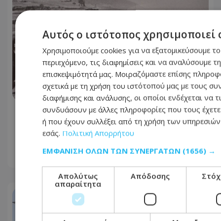
Αυτός ο ιστότοπος χρησιμοποιεί 
Χρησιμοποιούμε cookies για να εξατομικεύσουμε το
περιεχόμενο, τις διαφημίσεις και να αναλύσουμε τ
επισκεψιμότητά μας. Μοιραζόμαστε επίσης πληροφ
σχετικά με τη χρήση του ιστότοπού μας με τους συ
διαφήμισης και ανάλυσης, οι οποίοι ενδέχεται να τ
συνδυάσουν με άλλες πληροφορίες που τους έχετε
Η αποφράδα 8η Αυγούστου: Όταν η
ή που έχουν συλλέξει από τη χρήση των υπηρεσιών
Τηλλυρία παραδόθηκε στις φλόγες –
εσάς.
Πολιτική Απορρήτου
62 χρόνια μετά
ΕΜΦΆΝΙΣΗ ΌΛΩΝ ΤΩΝ ΣΥΝΕΡΓΑΤΏΝ
(1656) →
08.08.2026 - 09:02
Απολύτως
Απόδοσης
Στόχ
απαραίτητα