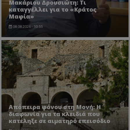
Μακάριου Δρουσιώτη: Τι
καταγγέλλει για το «Κράτος
Μαφία»
08.08.2026 - 10:55
msToken
.tiktok.com
Απόπειρα φόνου στη Μονή: Η
διαφωνία για τα κλειδιά που
κατέληξε σε αιματηρό επεισόδιο