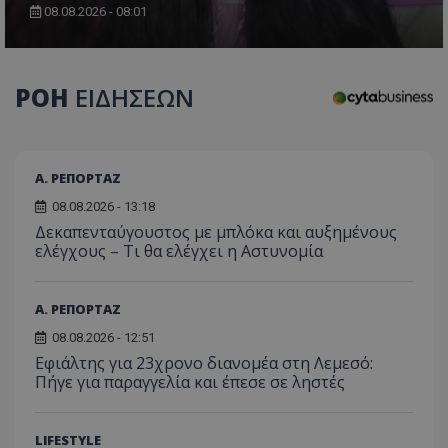
κατά
βίν
08.08.2026 - 08:01
περιό
σύνδε
guest_id
1 χρόνος 1
Αυτ
Twitter Inc.
μήνας
ρυθ
.twitter.com
C
1 μήνας
Αυτό 
Adform
το 
χρησι
.adform.net
ανα
ΡΟΗ
ΕΙΔΗΣΕΩΝ
για τ
να 
προσδ
τον
συχν
του
επισκ
τον τ
οποίο
επισκ
Α. ΡΕΠΟΡΤΑΖ
πρόσ
ιστοσ
08.08.2026 - 13:18
Συλλέ
Δεκαπενταύγουστος με μπλόκα και αυξημένους
για τ
του χ
ελέγχους – Τι θα ελέγχει η Αστυνομία
ιστοσ
ποιες
έχουν
Α. ΡΕΠΟΡΤΑΖ
_ga_J7RS52TMNC
.tothemaonline.com
1 χρόνος 1
Αυτό 
μήνας
χρησι
08.08.2026 - 12:51
από τ
Analyt
Εφιάλτης για 23χρονο διανομέα στη Λεμεσό:
διατή
Πήγε για παραγγελία και έπεσε σε ληστές
κατά
περιό
σύνδε
LIFESTYLE