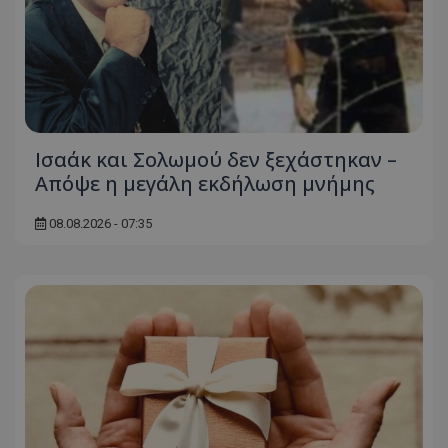
Ισαάκ και Σολωμού δεν ξεχάστηκαν –
Απόψε η μεγάλη εκδήλωση μνήμης
ASP.NET_SessionId
Microsoft Corporation
themasports.tothemaonline.c
08.08.2026 - 07:35