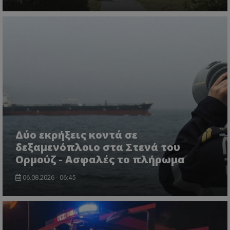
ASP.NET_SessionId
Microsoft Corporation
lifenewscy.tothemaonline.com
Δύο εκρήξεις κοντά σε
δεξαμενόπλοιο στα Στενά του
Ορμούζ - Ασφαλές το πλήρωμα
06.08.2026 - 06:45
msToken
.tiktok.com