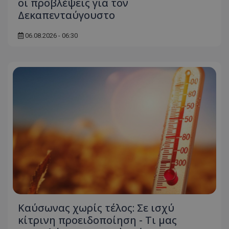
οι προβλέψεις για τον
Τα απολύτως απαραίτητα cookies επιτρέπουν
Δεκαπενταύγουστο
βασικές λειτουργίες του ιστότοπου, όπως τη
σύνδεση χρήστη και τη διαχείριση λογαριασμού.
Ο ιστότοπος δεν μπορεί να χρησιμοποιηθεί σωστά
06.08.2026 - 06:30
χωρίς τα απολύτως απαραίτητα cookies.
Ονοματεπώνυμο
Προμηθευτής
/
Πεδίο
usprivacy
.lifenewscy.tothemaonline.com
ASP.NET_SessionId
Microsoft Corporation
themasports.tothemaonline.co
Καύσωνας χωρίς τέλος: Σε ισχύ
κίτρινη προειδοποίηση - Τι μας