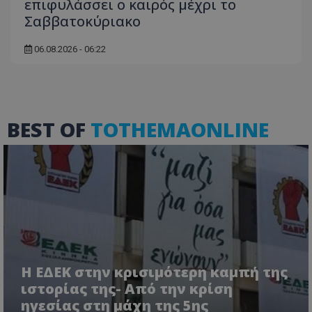
επιφυλάσσει ο καιρός μέχρι το
Σαββατοκύριακο
06.08.2026 - 06:22
BEST OF
TOTHEMAONLINE
VISITOR_PRIVACY_METADATA
YouTube
.youtube.com
Η ΕΔΕΚ στην κρισιμότερη καμπή της
ιστορίας της- Από την κρίση
ηγεσίας στη μάχη της 5ης