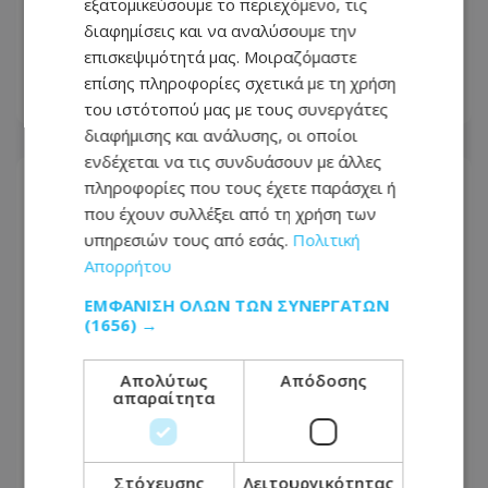
εξατομικεύσουμε το περιεχόμενο, τις
Εορτολόγιο: Ποιος γιορτάζει σήμερα 6
διαφημίσεις και να αναλύσουμε την
Αυγούστου
επισκεψιμότητά μας. Μοιραζόμαστε
επίσης πληροφορίες σχετικά με τη χρήση
06.08.2026 - 06:39
του ιστότοπού μας με τους συνεργάτες
διαφήμισης και ανάλυσης, οι οποίοι
ενδέχεται να τις συνδυάσουν με άλλες
πληροφορίες που τους έχετε παράσχει ή
που έχουν συλλέξει από τη χρήση των
υπηρεσιών τους από εσάς.
Πολιτική
Απορρήτου
ΕΜΦΆΝΙΣΗ ΌΛΩΝ ΤΩΝ ΣΥΝΕΡΓΑΤΏΝ
(1656) →
Απολύτως
Απόδοσης
απαραίτητα
Μπαράζ συλλήψεων: Χειροπέδες σε
Στόχευσης
Λειτουργικότητας