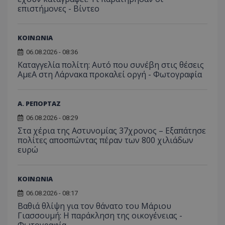
ποιες σ
επιστήμονες - Βίντεο
έχουν 
_ga_J7RS52TMNC
.tothemaonline.com
1 χρόνος 1
Αυτό τ
μήνας
χρησιμ
ΚΟΙΝΩΝΙΑ
από το
Analyti
06.08.2026 - 08:36
διατήρ
κατάσ
Καταγγελία πολίτη: Αυτό που συνέβη στις θέσεις
περιόδ
ΑμεΑ στη Λάρνακα προκαλεί οργή - Φωτογραφία
σύνδεσ
Α. ΡΕΠΟΡΤΑΖ
06.08.2026 - 08:29
Στα χέρια της Αστυνομίας 37χρονος – Εξαπάτησε
πολίτες αποσπώντας πέραν των 800 χιλιάδων
ευρώ
ΚΟΙΝΩΝΙΑ
06.08.2026 - 08:17
Βαθιά θλίψη για τον θάνατο του Μάριου
Γιασσουμή: Η παράκληση της οικογένειας -
Φωτογραφία