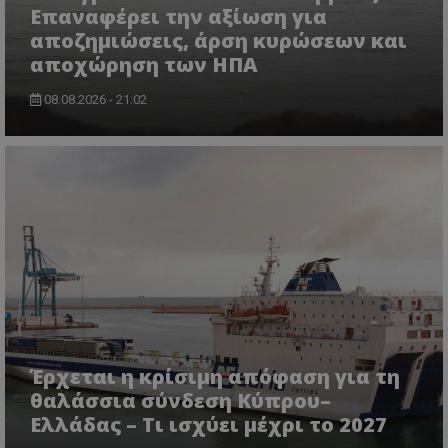
Επαναφέρει την αξίωση για
αποζημιώσεις, άρση κυρώσεων και
αποχώρηση των ΗΠΑ
08.08.2026 - 21:02
CookieScriptConsent
CookieScript
www.tothemaonline.com
Έρχεται η κρίσιμη απόφαση για τη
θαλάσσια σύνδεση Κύπρου–
Ελλάδας – Τι ισχύει μέχρι το 2027
usprivacy
.themasports.tothemaonline.co