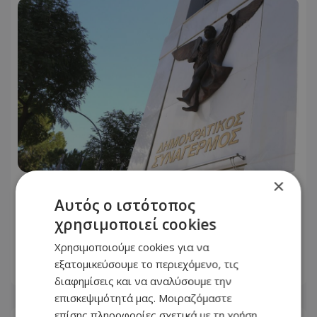
×
ΔΗΣΥ: Απαντά στον Γιάννη Αντωνίου
Αυτός ο ιστότοπος
για τους διορισμούς - «Το
χρησιμοποιεί cookies
Γνωμοδοτικό εισηγείται, η Κυβέρνηση
αποφασίζει»
Χρησιμοποιούμε cookies για να
εξατομικεύσουμε το περιεχόμενο, τις
08.08.2026 - 14:43
διαφημίσεις και να αναλύσουμε την
επισκεψιμότητά μας. Μοιραζόμαστε
επίσης πληροφορίες σχετικά με τη χρήση