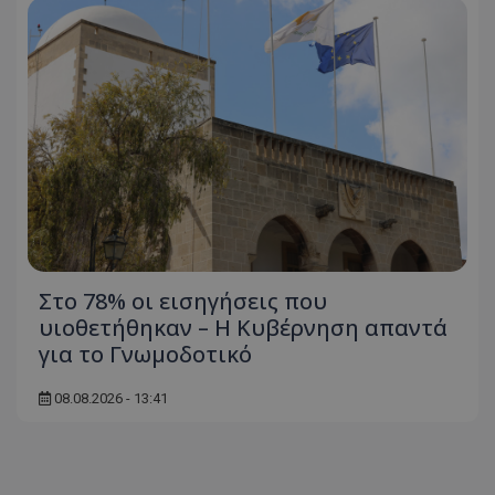
Ονοματεπώνυμο
Προμηθευτής
/
Πεδίο
usprivacy
.lifenewscy.tothemaonline.com
Στο 78% οι εισηγήσεις που
ASP.NET_SessionId
Microsoft Corporation
themasports.tothemaonline.co
υιοθετήθηκαν – Η Κυβέρνηση απαντά
για το Γνωμοδοτικό
08.08.2026 - 13:41