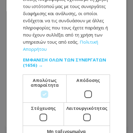
του ιστότοπού μας με τους συνεργάτες
διαφήμισης και ανάλυσης, οι οποίοι
ενδέχεται να τις συνδυάσουν με άλλες
πληροφορίες που τους έχετε παράσχει ή
που έχουν συλλέξει από τη χρήση των
υπηρεσιών τους από εσάς.
Πολιτική
Απορρήτου
ΕΜΦΆΝΙΣΗ ΌΛΩΝ ΤΩΝ ΣΥΝΕΡΓΑΤΏΝ
(1656) →
Σολομωνίδης: «Αναλαμβάνω πλήρως
Απολύτως
Απόδοσης
απαραίτητα
την πολιτική απόφαση» -
«Κλείδωσαν» και οι τέσσερις
υποψηφιότητες - Στις κάλπες στις 5
Σεπτεμβρίου
Στόχευσης
Λειτουργικότητας
08.08.2026 - 14:12
Μη ταξινομημένα