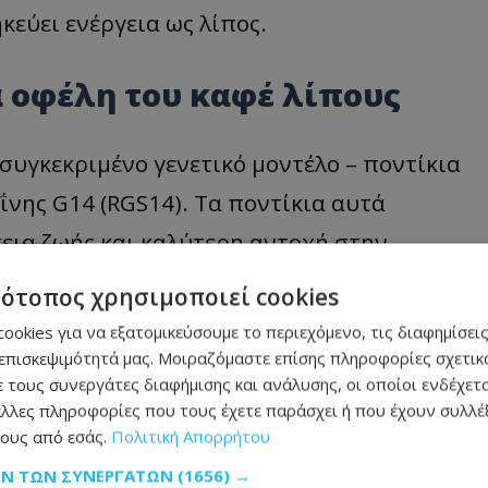
κεύει ενέργεια ως λίπος.
 οφέλη του καφέ λίπους
συγκεκριμένο γενετικό μοντέλο – ποντίκια
νης G14 (RGS14). Τα ποντίκια αυτά
εια ζωής και καλύτερη αντοχή στην
 μυστικό τους; Υψηλότερη συγκέντρωση
τότοπος χρησιμοποιεί cookies
ookies για να εξατομικεύσουμε το περιεχόμενο, τις διαφημίσεις
επισκεψιμότητά μας. Μοιραζόμαστε επίσης πληροφορίες σχετικά
 τους συνεργάτες διαφήμισης και ανάλυσης, οι οποίοι ενδέχετα
τα: Ο Πρόεδρος
λλες πληροφορίες που τους έχετε παράσχει ή που έχουν συλλέξ
 για τη νέα
ους από εσάς.
Πολιτική Απορρήτου
ΩΝ ΤΩΝ ΣΥΝΕΡΓΑΤΏΝ
(1656) →