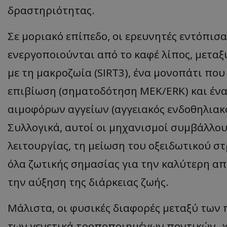
δραστηριότητας.
ASP.NET_SessionI
Σε μοριακό επίπεδο, οι ερευνητές εντόπι
ενεργοποιούνται από το καφέ λίπος, μεταξ
με τη μακροζωία (SIRT3), ένα μονοπάτι πο
VISITOR_PRIVACY
επιβίωση (σηματοδότηση MEK/ERK) και ένα
αιμοφόρων αγγείων (αγγειακός ενδοθηλιακ
Συλλογικά, αυτοί οι μηχανισμοί συμβάλλο
λειτουργίας, τη μείωση του οξειδωτικού στ
όλα ζωτικής σημασίας για την καλύτερη απ
__cf_bm
την αύξηση της διάρκειας ζωής.
Μάλιστα, οι φυσικές διαφορές μεταξύ των
__cf_bm
των γενετικά τροποποιημένων ποντικών -χ