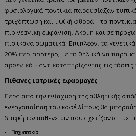
φυσιολογικά ποντίκια παρουσίαζαν τυπικ
τριχόπτωση και μυϊκή φθορά – τα ποντίκια
ASP.NET_SessionI
πιο νεανική εμφάνιση. Ακόμη και σε προχω
πιο ικανά σωματικά. Επιπλέον, τα γενετι
20% περισσότερο, με τα θηλυκά να παρουσ
αρσενικά – αντικατοπτρίζοντας τις τάσεις
msToken
Πιθανές ιατρικές εφαρμογές
Πέρα από την ενίσχυση της αθλητικής απόδ
ενεργοποίηση του καφέ λίπους θα μπορού
CookieScriptConse
διαφόρων ασθενειών που σχετίζονται με τη
Παχυσαρκία