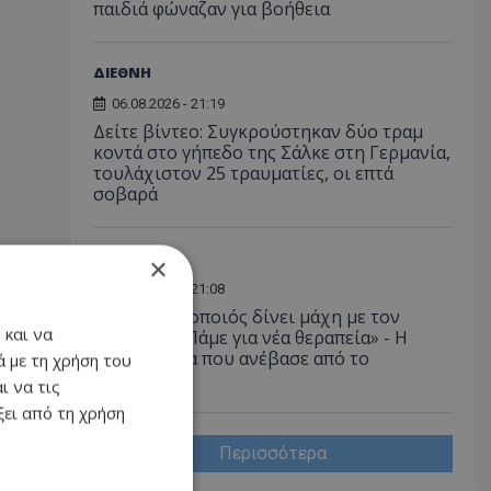
παιδιά φώναζαν για βοήθεια
ΔΙΕΘΝΗ
06.08.2026 - 21:19
Δείτε βίντεο: Συγκρούστηκαν δύο τραμ
κοντά στο γήπεδο της Σάλκε στη Γερμανία,
τουλάχιστον 25 τραυματίες, οι επτά
σοβαρά
LIFESTYLE
×
06.08.2026 - 21:08
Έλληνας ηθοποιός δίνει μάχη με τον
 και να
καρκίνο - «Πάμε για νέα θεραπεία» - Η
φωτογραφία που ανέβασε από το
 με τη χρήση του
νοσοκομείο
ι να τις
ει από τη χρήση
Περισσότερα