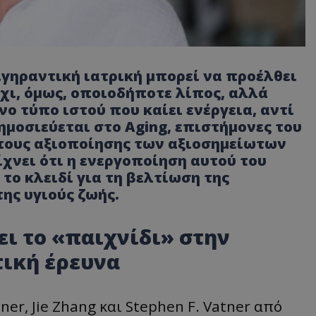
γηραντική ιατρική μπορεί να προέλθει
χι, όμως, οποιοδήποτε λίπος, αλλά
νο τύπο ιστού που καίει ενέργεια, αντί
δημοσιεύεται στο Aging, επιστήμονες του
πους αξιοποίησης των αξιοσημείωτων
είχνει ότι η ενεργοποίηση αυτού του
το κλειδί για τη βελτίωση της
ης υγιούς ζωής.
ι το «παιχνίδι» στην
ική έρευνα
ner, Jie Zhang και Stephen F. Vatner από