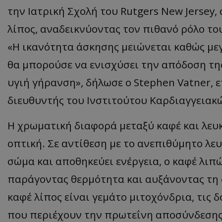
την Ιατρική Σχολή του Rutgers New Jersey,
λίπος, αναδεικνύοντας τον πιθανό ρόλο το
«Η ικανότητα άσκησης μειώνεται καθώς μεγ
θα μπορούσε να ενισχύσει την απόδοση της
υγιή γήρανση», δήλωσε ο Stephen Vatner, 
διευθυντής του Ινστιτούτου Καρδιαγγειακ
Η χρωματική διαφορά μεταξύ καφέ και λευκ
οπτική. Σε αντίθεση με το ανεπιθύμητο λε
σώμα και αποθηκεύει ενέργεια, ο καφέ λιπώ
παράγοντας θερμότητα και αυξάνοντας τη 
καφέ λίπος είναι γεμάτο μιτοχόνδρια, τις
που περιέχουν την πρωτεΐνη αποσύνδεσης 1