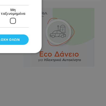
Μη
ταξινομημένα
ΔΟΧΉ ΌΛΩΝ
νομημένα
στη και τη
τητα cookies.
αποθηκεύει το
θεσης του χρήστη
 παρακολούθηση και
τα σύμφωνα με τον
ρρήτου των
ειών.