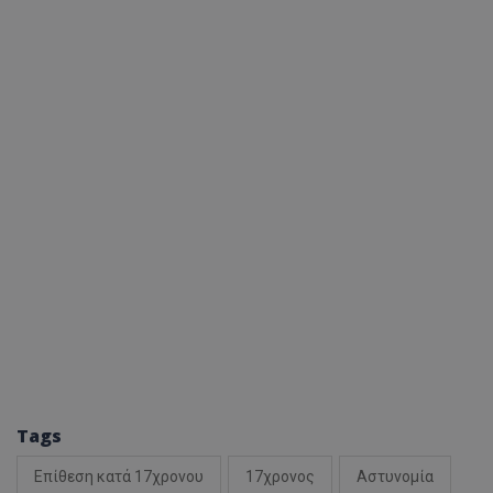
Tags
Επίθεση κατά 17χρονου
17χρονος
Αστυνομία