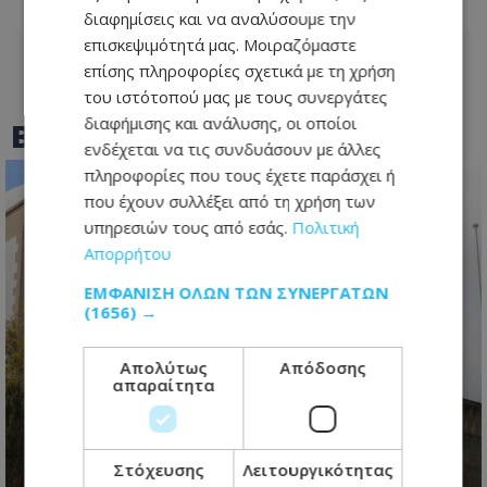
08.08.2026 - 10:32
διαφημίσεις και να αναλύσουμε την
επισκεψιμότητά μας. Μοιραζόμαστε
επίσης πληροφορίες σχετικά με τη χρήση
του ιστότοπού μας με τους συνεργάτες
διαφήμισης και ανάλυσης, οι οποίοι
BEST OF
TOTHEMAONLINE
ενδέχεται να τις συνδυάσουν με άλλες
πληροφορίες που τους έχετε παράσχει ή
που έχουν συλλέξει από τη χρήση των
υπηρεσιών τους από εσάς.
Πολιτική
Απορρήτου
ΕΜΦΆΝΙΣΗ ΌΛΩΝ ΤΩΝ ΣΥΝΕΡΓΑΤΏΝ
(1656) →
Απολύτως
Απόδοσης
απαραίτητα
Στο 78% οι εισηγήσεις που
υιοθετήθηκαν – Η Κυβέρνηση
απαντά για το Γνωμοδοτικό
Στόχευσης
Λειτουργικότητας