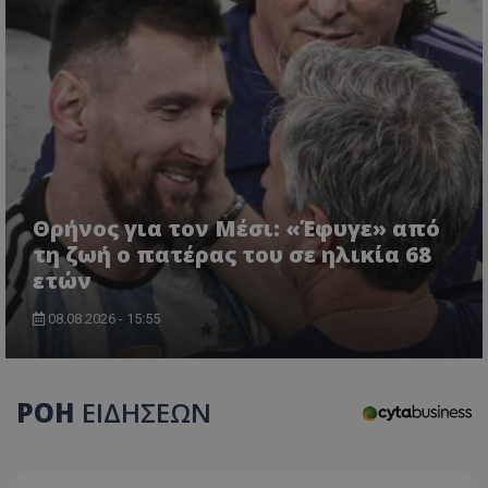
Θρήνος για τον Μέσι: «Έφυγε» από
τη ζωή ο πατέρας του σε ηλικία 68
CookieScriptConsent
CookieScript
ετών
www.tothemaonline.com
08.08.2026 - 15:55
ΡΟΗ
ΕΙΔΗΣΕΩΝ