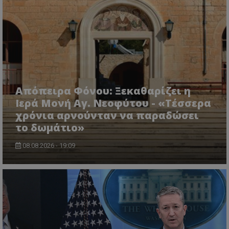
Τα απολύτως απαραίτητα cookies επιτρέπουν
βασικές λειτουργίες του ιστότοπου, όπως τη
σύνδεση χρήστη και τη διαχείριση λογαριασμού.
Ο ιστότοπος δεν μπορεί να χρησιμοποιηθεί σωστά
χωρίς τα απολύτως απαραίτητα cookies.
Ονοματεπώνυμο
Προμηθευτής
/
Πεδίο
usprivacy
.lifenewscy.tothemaonline.com
Απόπειρα Φόνου: Ξεκαθαρίζει η
Ιερά Μονή Αγ. Νεοφύτου - «Τέσσερα
χρόνια αρνούνταν να παραδώσει
το δωμάτιο»
08.08.2026 - 19:09
ASP.NET_SessionId
Microsoft Corporation
themasports.tothemaonline.co