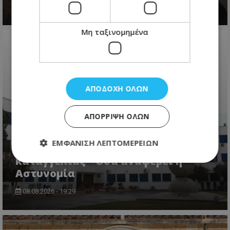
08.08.2026 - 13:41
Μη ταξινομημένα
ΑΠΟΔΟΧΉ ΌΛΩΝ
ΑΠΌΡΡΙΨΗ ΌΛΩΝ
«Κράτος Μαφία»: Η υπόθεση
ΕΜΦΆΝΙΣΗ ΛΕΠΤΟΜΕΡΕΙΏΝ
Δρουσιώτη διερευνάται κατόπιν
καταγγελίας - Όσα αναφέρει η
Αστυνομία
Απολύτως απαραίτητα
Απόδοσης
08.08.2026 - 19:29
Στόχευσης
Λειτουργικότητας
Μη ταξινομημένα