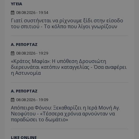
ΥΓΕΙΑ
08.08.2026 - 19:54
usprivacy
.themasports.tothemaonline.co
Γιατί συστήνεται να ρίχνουμε ξίδι στην είσοδο
του σπιτιού - Το κόλπο που λίγοι γνωρίζουν
Α. ΡΕΠΟΡΤΑΖ
08.08.2026 - 19:29
«Κράτος Μαφία»: Η υπόθεση Δρουσιώτη
διερευνάται κατόπιν καταγγελίας - Όσα αναφέρει
η Αστυνομία
Α. ΡΕΠΟΡΤΑΖ
08.08.2026 - 19:09
Προμηθευτής
Ονοματεπώνυμο
Λήξη
Περιγραφή
Προμηθευτής
/
Πεδίο
/
Απόπειρα Φόνου: Ξεκαθαρίζει η Ιερά Μονή Αγ.
Ονοματεπώνυμο
Λήξη
Περιγραφή
Πεδίο
Προμηθευτής
/
Νεοφύτου - «Τέσσερα χρόνια αρνούνταν να
Ονοματεπώνυμο
Λήξη
Περιγ
A_1283
gml-grp.com
2 μήνες 4
Αυτό το cook
Πεδίο
παραδώσει το δωμάτιο»
εβδομάδες
χρησιμοποιείτ
mid
1
Αυτό είναι ένα
Meta
την
χρόνος
cookie
_ga_7ZKH09CT69
Platform Inc.
.tothemaonline.com
1 χρόνος 1
Αυτό τ
Προμηθευτής
/
παρακολούθη
Ονοματεπώνυμο
Λήξη
Περι
1
Instagram που
.instagram.com
μήνας
χρησιμ
Πεδίο
της συμπερι
μήνας
επιτρέπει τη
από το
του χρήστη κ
λειτουργικότητ
LIKE ONLINE
Analyti