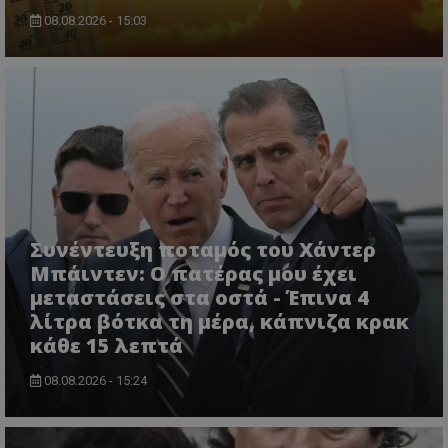
08.08.2026 - 15:03
ASP.NET_SessionId
Microsoft Corporation
lifenewscy.tothemaonline.com
Συνέντευξη ποταμός του Χάντερ
Μπάιντεν: Ο πατέρας μου έχει
μεταστάσεις στα οστά - Έπινα 4
λίτρα βότκα τη μέρα, κάπνιζα κρακ
κάθε 15 λεπτά
08.08.2026 - 15:24
msToken
.tiktok.com