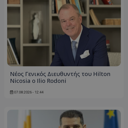
ASP.NET_SessionId
Microsoft Corporation
themasports.tothemaonline.co
Νέος Γενικός Διευθυντής του Hilton
Nicosia ο Ilio Rodoni
VISITOR_PRIVACY_METADATA
YouTube
.youtube.com
07.08.2026 - 12:44