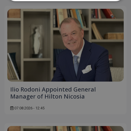
Απολύτως απαραίτητα
Απόδοσης
Στόχευσης
Λειτουργικότητας
Μη ταξινομημένα
Τα απολύτως απαραίτητα cookies επιτρέπουν
βασικές λειτουργίες του ιστότοπου, όπως τη
σύνδεση χρήστη και τη διαχείριση λογαριασμού.
Ο ιστότοπος δεν μπορεί να χρησιμοποιηθεί σωστά
χωρίς τα απολύτως απαραίτητα cookies.
Ονοματεπώνυμο
Προμηθευτής
/
Πεδίο
usprivacy
.lifenewscy.tothemaonline.com
Ilio Rodoni Appointed General
Manager of Hilton Nicosia
07.08.2026 - 12:45