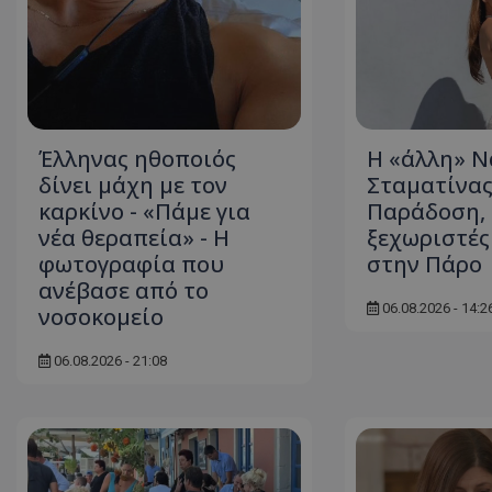
ASP.NET_SessionI
Έλληνας ηθοποιός
Η «άλλη» Ν
VISITOR_PRIVACY
δίνει μάχη με τον
Σταματίνας
καρκίνο - «Πάμε για
Παράδοση, 
νέα θεραπεία» - Η
ξεχωριστές
φωτογραφία που
στην Πάρο
ανέβασε από το
06.08.2026 - 14:2
νοσοκομείο
06.08.2026 - 21:08
__cf_bm
__cf_bm