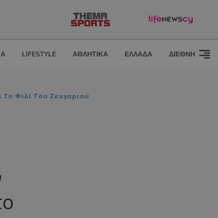
ΙΑ
LIFESTYLE
ΑΘΛΗΤΙΚΑ
ΕΛΛΑΔΑ
ΔΙΕΘΝΗ
ι Το Φιλί Του Ζευγαριού
ν
το