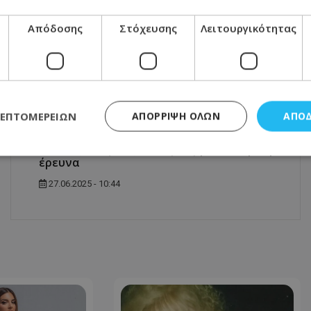
Μοιράσου αυτό το άρθρο
Απόδοσης
Στόχευσης
Λειτουργικότητας
ΛΕΠΤΟΜΕΡΕΙΏΝ
ΑΠΌΡΡΙΨΗ ΌΛΩΝ
ΑΠΟ
ΕΠΌΜΕΝΟ ΆΡΘΡΟ
Μπραντ Πιτ: Διέρρηξαν την έπαυλή του
στο Λος Άντζελες - Σε εξέλιξη αστυνομική
έρευνα
27.06.2025 - 10:44
ς απαραίτητα
Απόδοσης
Στόχευσης
Λειτουργικότητας
Μη ταξι
τητα cookies επιτρέπουν βασικές λειτουργίες του ιστότοπου, όπως τη σύνδεση χρή
σμού. Ο ιστότοπος δεν μπορεί να χρησιμοποιηθεί σωστά χωρίς τα απολύτως απαραί
Προμηθευτής
/
Πεδίο
Λήξη
Περιγραφή
.lifenewscy.tothemaonline.com
1 χρόνος 3
Αυτό το cookie 
εβδομάδες
κράτος συγκατά
σχετικά με την
την ιδιωτικότη
κανονισμό απο
Ηνωμένων Πολιτ