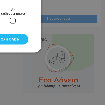
νοσοκομείο
Μη
ταξινομημένα
Περισσότερα
ΔΟΧΉ ΌΛΩΝ
νομημένα
στη και τη
τητα cookies.
αποθηκεύει το
θεσης του χρήστη
 παρακολούθηση και
τα σύμφωνα με τον
ρρήτου των
ειών.