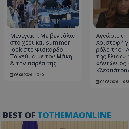
ASP.NET_SessionI
Μενεγάκη: Με βεντάλια
Αγνώριστη 
στο χέρι και summer
Χριστοφή γ
look στο Φισκάρδο –
ρόλο της - 
Το γεύμα με τον Μάκη
της Ελιάς» 
& την παρέα της
«Αντώνιος 
msToken
Κλεοπάτρα
06.08.2026 - 10:40
06.08.2026 - 10:3
CookieScriptConse
BEST OF
TOTHEMAONLINE