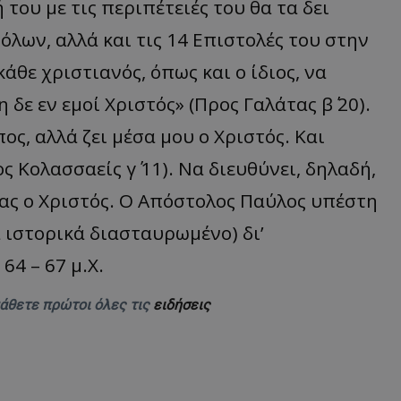
 του με τις περιπέτειές του θα τα δει
d
συνεδρία
Αυτό το cookie 
Microsoft Corporation
όλων, αλλά και τις 14 Επιστολές του στην
Doubleclick και
themasports.tothemaonline.com
πληροφορίες σχ
με τον οποίο ο 
άθε χριστιανός, όπως και ο ίδιος, να
χρησιμοποιεί το
τυχόν διαφημίσ
η δε εν εμοί Χριστός» (Προς Γαλάτας β΄ 20).
έχει δει ο τελικ
επισκεφθεί τον 
ος, αλλά ζει μέσα μου ο Χριστός. Και
_METADATA
5 μήνες 4
Αυτό το cookie 
YouTube
εβδομάδες
για να αποθηκεύ
.youtube.com
ς Κολασσαείς γ΄ 11). Να διευθύνει, δηλαδή,
συγκατάθεση το
επιλογές απορρ
αλληλεπίδρασή 
μας ο Χριστός. Ο Απόστολος Παύλος υπέστη
ιστοσελίδα. Κα
σχετικά με τη 
επισκέπτη σχετι
 ιστορικά διασταυρωμένο) δι’
πολιτικές και ρ
απορρήτου, εξα
4 – 67 μ.Χ.
οι προτιμήσεις 
μελλοντικές συν
29 λεπτά 58
Αυτό το cookie 
μάθετε πρώτοι όλες τις
ειδήσεις
Cloudflare Inc.
δευτερόλεπτα
για τη διάκρισ
.onesignal.com
και ρομπότ. Αυτ
για τον ιστότοπ
κάνει έγκυρες α
τη χρήση του ι
29 λεπτά 59
Αυτό το cookie 
Cloudflare Inc.