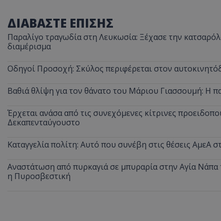
ΔΙΑΒΑΣΤΕ ΕΠΙΣΗΣ
Παραλίγο τραγωδία στη Λευκωσία: Ξέχασε την κατσαρόλα
ASP.NET_SessionI
διαμέρισμα
Οδηγοί Προσοχή: Σκύλος περιφέρεται στον αυτοκινητόδ
Βαθιά θλίψη για τον θάνατο του Μάριου Γιασσουμή: Η π
msToken
Έρχεται ανάσα από τις συνεχόμενες κίτρινες προειδοποι
Δεκαπενταύγουστο
Καταγγελία πολίτη: Αυτό που συνέβη στις θέσεις ΑμεΑ 
Αναστάτωση από πυρκαγιά σε μπυραρία στην Αγία Νάπα τ
η Πυροσβεστική
CookieScriptConse