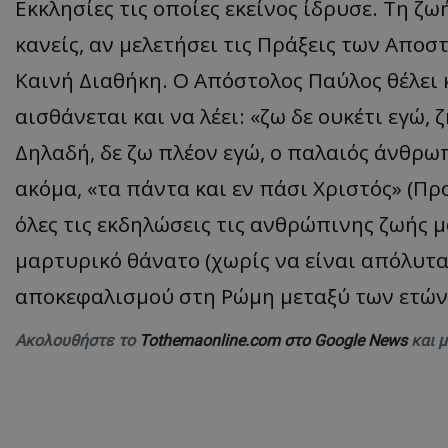
Εκκλησίες τις οποίες εκείνος ίδρυσε. Τη ζωή
ASP.NET_SessionI
κανείς, αν μελετήσει τις Πράξεις των Αποστ
Καινή Διαθήκη. Ο Απόστολος Παύλος θέλει κ
αισθάνεται και να λέει: «ζω δε ουκέτι εγώ, ζ
Δηλαδή, δε ζω πλέον εγώ, ο παλαιός άνθρωπ
VISITOR_PRIVACY
ακόμα, «τα πάντα και εν πάσι Χριστός» (Προ
όλες τις εκδηλώσεις τις ανθρώπινης ζωής 
μαρτυρικό θάνατο (χωρίς να είναι απόλυτα
αποκεφαλισμού στη Ρώμη μεταξύ των ετών 6
__cf_bm
Ακολουθήστε το
Tothemaonline.com στο Google News
και 
__cf_bm