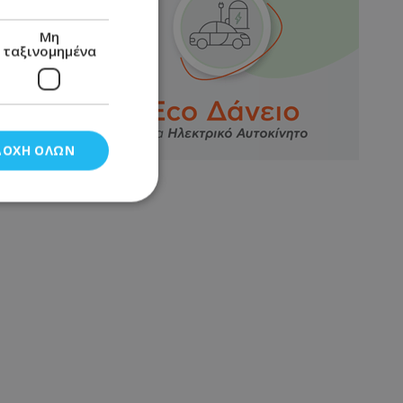
Μη
ταξινομημένα
ΔΟΧΉ ΌΛΩΝ
νομημένα
στη και τη
τητα cookies.
αποθηκεύει το
θεσης του χρήστη
 παρακολούθηση και
τα σύμφωνα με τον
ρρήτου των
ειών.