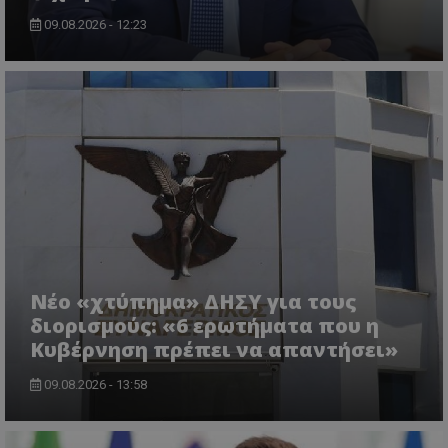
09.08.2026 - 12:23
ASP.NET_SessionId
Microsoft Corporation
lifenewscy.tothemaonline.com
Νέο «χτύπημα» ΔΗΣΥ για τους
διορισμούς: «6 ερωτήματα που η
Κυβέρνηση πρέπει να απαντήσει»
09.08.2026 - 13:58