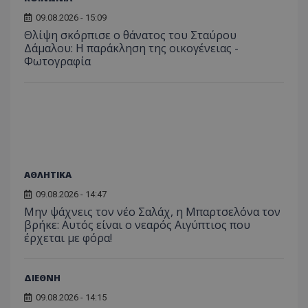
ιστοσε
Συλλέγε
09.08.2026 - 15:09
για τις
του χρ
Θλίψη σκόρπισε ο θάνατος του Σταύρου
ιστοσε
Δάμαλου: Η παράκληση της οικογένειας -
ποιες σ
Φωτογραφία
έχουν 
_ga_J7RS52TMNC
.tothemaonline.com
1 χρόνος 1
Αυτό τ
μήνας
χρησιμ
από το
Analyti
διατήρ
κατάσ
περιόδ
σύνδεσ
ΑΘΛΗΤΙΚΑ
09.08.2026 - 14:47
Μην ψάχνεις τον νέο Σαλάχ, η Μπαρτσελόνα τον
βρήκε: Αυτός είναι ο νεαρός Αιγύπτιος που
έρχεται με φόρα!
ΔΙΕΘΝΗ
09.08.2026 - 14:15