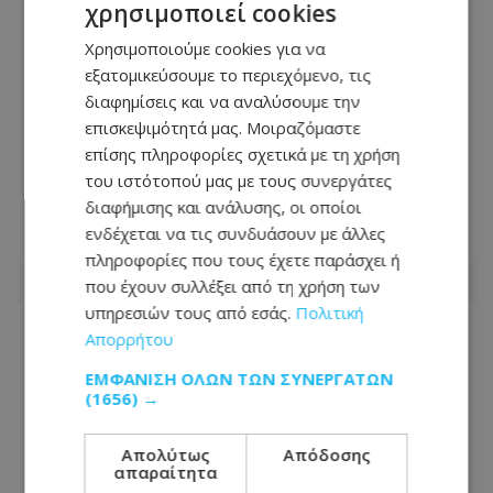
χρησιμοποιεί cookies
Χρησιμοποιούμε cookies για να
εξατομικεύσουμε το περιεχόμενο, τις
Όροι-«φωτιά» από το Ιράν για το
διαφημίσεις και να αναλύσουμε την
άνοιγμα των Στενών του Ορμούζ:
επισκεψιμότητά μας. Μοιραζόμαστε
Επαναφέρει την αξίωση για
επίσης πληροφορίες σχετικά με τη χρήση
αποζημιώσεις, άρση κυρώσεων και
του ιστότοπού μας με τους συνεργάτες
αποχώρηση των ΗΠΑ
διαφήμισης και ανάλυσης, οι οποίοι
ενδέχεται να τις συνδυάσουν με άλλες
08.08.2026 - 21:02
πληροφορίες που τους έχετε παράσχει ή
που έχουν συλλέξει από τη χρήση των
υπηρεσιών τους από εσάς.
Πολιτική
Απορρήτου
ΕΜΦΆΝΙΣΗ ΌΛΩΝ ΤΩΝ ΣΥΝΕΡΓΑΤΏΝ
(1656) →
Απολύτως
Απόδοσης
απαραίτητα