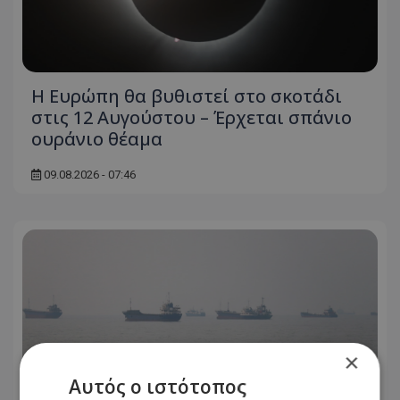
Η Ευρώπη θα βυθιστεί στο σκοτάδι
στις 12 Αυγούστου – Έρχεται σπάνιο
ουράνιο θέαμα
09.08.2026 - 07:46
×
Αυτός ο ιστότοπος