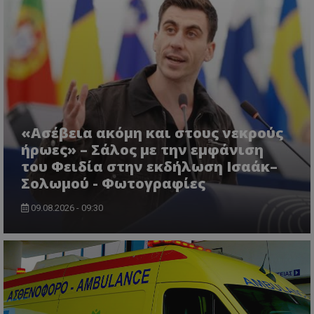
msToken
.tiktok.com
«Ασέβεια ακόμη και στους νεκρούς
ήρωες» – Σάλος με την εμφάνιση
του Φειδία στην εκδήλωση Ισαάκ–
Σολωμού - Φωτογραφίες
09.08.2026 - 09:30
CookieScriptConsent
CookieScript
www.tothemaonline.com