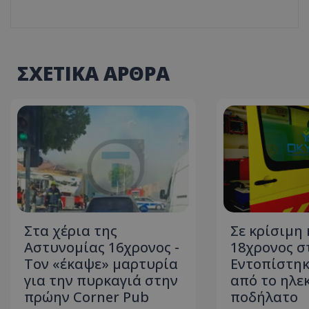
ASP.NET_SessionI
ΣΧΕΤΙΚΑ ΑΡΘΡΑ
msToken
Στα χέρια της
Σε κρίσιμη
Αστυνομίας 16χρονος -
18χρονος σ
CookieScriptConse
Τον «έκαψε» μαρτυρία
Εντοπίστηκ
για την πυρκαγιά στην
από το ηλε
πρώην Corner Pub
ποδήλατο