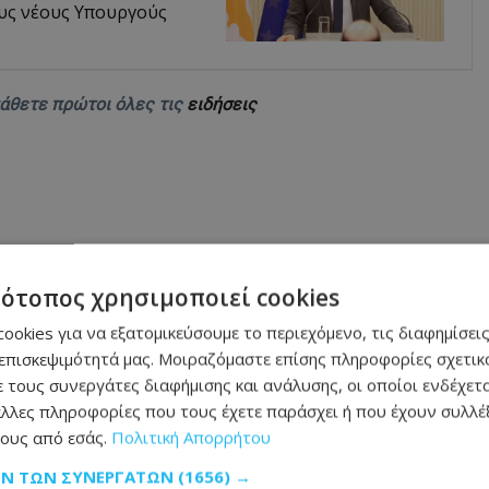
υς νέους Υπουργούς
μάθετε πρώτοι όλες τις
ειδήσεις
τότοπος χρησιμοποιεί cookies
 στη φωτιά και παραλίγο να καεί ολόκληρο το
ookies για να εξατομικεύσουμε το περιεχόμενο, τις διαφημίσεις
επισκεψιμότητά μας. Μοιραζόμαστε επίσης πληροφορίες σχετικά
ρομο - Δείτε σε ποιο σημείο
 τους συνεργάτες διαφήμισης και ανάλυσης, οι οποίοι ενδέχετα
λλες πληροφορίες που τους έχετε παράσχει ή που έχουν συλλέξ
αράκληση της οικογένειας - Φωτογραφία
ους από εσάς.
Πολιτική Απορρήτου
ήσεις: Τι δείχνουν οι προβλέψεις για τον
ΩΝ ΤΩΝ ΣΥΝΕΡΓΑΤΏΝ
(1656) →