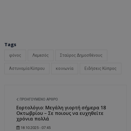
ASP.NET_SessionI
Tags
VISITOR_PRIVACY
φόνος
Λεμεσός
Σταύρος Δημοσθένους
Αστυνομία Κύπρου
κοινωνία
Ειδήσεις Κύπρος
__cf_bm
ΠΡΟΗΓΟΎΜΕΝΟ ΆΡΘΡΟ
Εορτολόγιο: Μεγάλη γιορτή σήμερα 18
Οκτωβρίου – Σε ποιους να ευχηθείτε
χρόνια πολλά
18.10.2025 - 07:45
__cf_bm