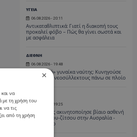
ΥΓΕΙΑ
06.08.2026 - 20:11
Αντικαταθλιπτικά: Γιατί η διακοπή τους
προκαλεί φόβο – Πώς θα γίνει σωστά και
με ασφάλεια
ΔΙΕΘΝΗ
06.08.2026 - 19:48
«Αρπακτικό» γυναίκα ναύτης: Κυνηγούσε
×
σεξουαλικά νεοσύλλεκτους πάνω σε πλοίο
 και να
LIKE ONLINE
 με τη χρήση του
06.08.2026 - 19:25
ι να τις
Νοσηλευτής ακινητοποίησε βίαιο ασθενή
ει από τη χρήση
με λαβές ζίου-ζίτσου στην Αυσραλία -
Δείτε βίντεο