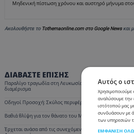
Μηδενική πίστωση χρόνου και αυστηρό μήνυμα στο
Ακολουθήστε το
Tothemaonline.com στο Google News
και 
ΔΙΑΒΑΣΤΕ ΕΠΙΣΗΣ
Αυτός ο ισ
Παραλίγο τραγωδία στη Λευκωσία: Ξέχασε την κατσαρόλα
διαμέρισμα
Χρησιμοποιούμε c
αναλύσουμε την 
Οδηγοί Προσοχή: Σκύλος περιφέρεται στον αυτοκινητόδ
ιστότοπού μας με
συνδυάσουν με ά
Βαθιά θλίψη για τον θάνατο του Μάριου Γιασσουμή: Η π
των υπηρεσιών τ
Έρχεται ανάσα από τις συνεχόμενες κίτρινες προειδοποι
ΕΜΦΆΝΙΣΗ ΌΛ