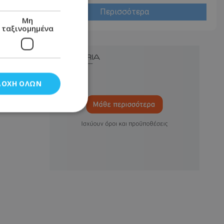
Περισσότερα
Μη
ταξινομημένα
ΔΟΧΉ ΌΛΩΝ
νομημένα
στη και τη
τητα cookies.
αποθηκεύει το
θεσης του χρήστη
 παρακολούθηση και
τα σύμφωνα με τον
ρρήτου των
ειών.