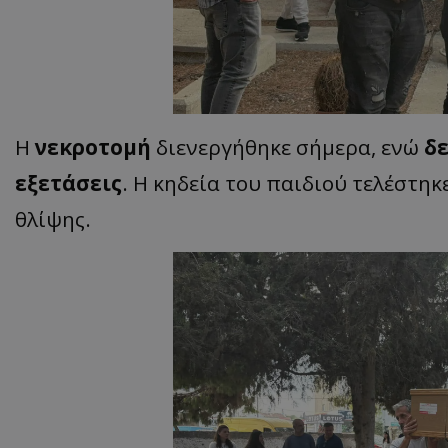
ASP.NET_SessionI
Η
νεκροτομή
διενεργήθηκε σήμερα, ενώ
δ
VISITOR_PRIVACY
εξετάσεις
. Η κηδεία του παιδιού τελέστηκ
θλίψης.
__cf_bm
__cf_bm