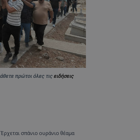
δευτερόλεπτα
για τη διάκρισ
.twitter.com
και ρομπότ. Αυτ
για τον ιστότοπ
κάνει έγκυρες α
τη χρήση του ι
d
συνεδρία
Αυτό το cookie 
Microsoft Corporation
Doubleclick και
lifenewscy.tothemaonline.com
πληροφορίες σχ
με τον οποίο ο 
χρησιμοποιεί το
τυχόν διαφημίσ
έχει δει ο τελικ
επισκεφθεί τον 
.tiktok.com
1 εβδομάδα 3
Αυτό το cookie 
μέρες
για σκοπούς τα
μάθετε πρώτοι όλες τις
ειδήσεις
ασφάλειας, εξα
χρήστες παραμέ
και τα δεδομένα
εξασφαλισμένα
περιηγούνται μ
ιστοσελίδας ή 
τις υπηρεσίες τ
nt
4 εβδομάδες
Αυτό το cookie 
CookieScript
2 μέρες
από την υπηρεσί
www.tothemaonline.com
Script.com για 
προτιμήσεις συ
επισκέπτη Είναι
 Έρχεται σπάνιο ουράνιο θέαμα
banner cookie 
να λειτουργεί σ