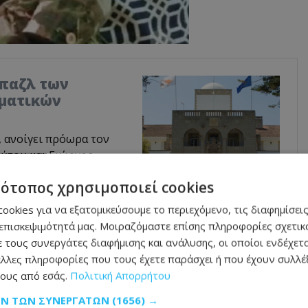
 παζλ των
μματικών
, ανοίγει πρόωρα τον
ύτου και Γιώργος
Λ μετρά επιλογές, ο
τότοπος χρησιμοποιεί cookies
ΕΔΕΚ-ΔΗΠΑ
πως έτσι διαμορφώνεται
ookies για να εξατομικεύσουμε το περιεχόμενο, τις διαφημίσεις
ές εκλογές του 2028,
επισκεψιμότητά μας. Μοιραζόμαστε επίσης πληροφορίες σχετικά
ει.
 τους συνεργάτες διαφήμισης και ανάλυσης, οι οποίοι ενδέχετα
λλες πληροφορίες που τους έχετε παράσχει ή που έχουν συλλέξ
ους από εσάς.
Πολιτική Απορρήτου
το παιδί έφτασε στο «νοσοκομείο» της
ΩΝ ΤΩΝ ΣΥΝΕΡΓΑΤΏΝ
(1656) →