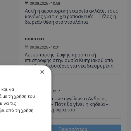
09.08.2026 - 10:58
Αυτή η αεροπορική εταιρεία αλλάζει τους
κανόνες για τις χειραποσκευές – Τέλος η
δωρεάν θέση στα ντουλάπια
ΠΟΛΙΤΙΚΗ
09.08.2026 - 10:31
Λετυμπιώτης: Σαφής προοπτική
επιστροφής στην ουσία Κυπριακού από
πρόθεση Γκουτέρες για νέα διευρυμένη
×
ΚΟΙΝΩΝΙΑ
 και να
09.08.2026 - 10:17
 με τη χρήση του
Στη γειτονιά των αγγέλων ο Ανδρέας
ι να τις
Δημητρίου – Πότε θα γίνει η κηδεία –
Δείτε φωτογραφία του
ει από τη χρήση
Περισσότερα