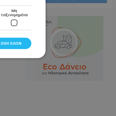
Μη
ταξινομημένα
ΔΟΧΉ ΌΛΩΝ
νομημένα
στη και τη
τητα cookies.
αποθηκεύει το
θεσης του χρήστη
 παρακολούθηση και
τα σύμφωνα με τον
ρρήτου των
ειών.