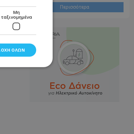
Περισσότερα
Μη
ταξινομημένα
ΔΟΧΉ ΌΛΩΝ
νομημένα
στη και τη
τητα cookies.
αποθηκεύει το
θεσης του χρήστη
 παρακολούθηση και
τα σύμφωνα με τον
ρρήτου των
ειών.