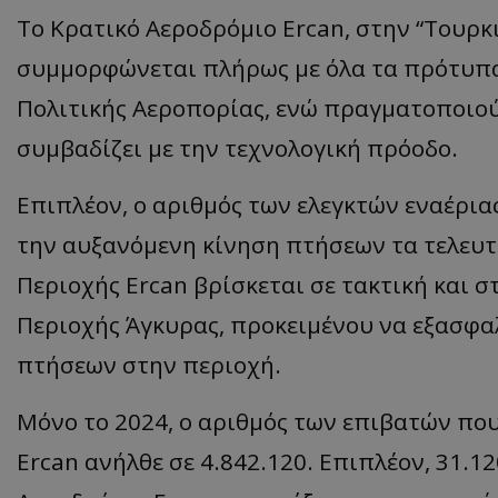
Το Κρατικό Αεροδρόμιο Ercan, στην “Τουρκ
ASP.NET_SessionI
συμμορφώνεται πλήρως με όλα τα πρότυπα
Πολιτικής Αεροπορίας, ενώ πραγματοποιού
συμβαδίζει με την τεχνολογική πρόοδο.
VISITOR_PRIVACY
Επιπλέον, ο αριθμός των ελεγκτών εναέρια
την αυξανόμενη κίνηση πτήσεων τα τελευτα
Περιοχής Ercan βρίσκεται σε τακτική και σ
Περιοχής Άγκυρας, προκειμένου να εξασφα
πτήσεων στην περιοχή.
__cf_bm
Μόνο το 2024, ο αριθμός των επιβατών πο
Ercan ανήλθε σε 4.842.120. Επιπλέον, 31.
__cf_bm