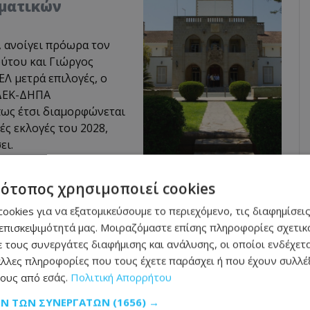
μματικών
, ανοίγει πρόωρα τον
ύτου και Γιώργος
Λ μετρά επιλογές, ο
ΕΔΕΚ-ΔΗΠΑ
πως έτσι διαμορφώνεται
ές εκλογές του 2028,
ει.
τότοπος χρησιμοποιεί cookies
 29 Οκτωβρίου 2025, από τον Μόνιμο
ookies για να εξατομικεύσουμε το περιεχόμενο, τις διαφημίσεις
επισκεψιμότητά μας. Μοιραζόμαστε επίσης πληροφορίες σχετικά
θνη, απευθυνόμενη προς τον Γενικό
 τους συνεργάτες διαφήμισης και ανάλυσης, οι οποίοι ενδέχετα
ου Ασφαλείας
λλες πληροφορίες που τους έχετε παράσχει ή που έχουν συλλέξ
ους από εσάς.
Πολιτική Απορρήτου
ήθελα να επιστήσω την προσοχή σας στις
ΩΝ ΤΩΝ ΣΥΝΕΡΓΑΤΏΝ
(1656) →