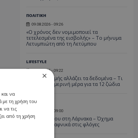
ΠΟΛΙΤΙΚΗ
09.08.2026 - 09:26
«Ο χρόνος δεν νομιμοποιεί τα
τετελεσμένα της εισβολής» – Το μήνυμα
Λετυμπιώτη από τη Λετύμπου
LIFESTYLE
09.08.2026 - 09:22
×
Ζώδια: Ο Ερμής αλλάζει τα δεδομένα – Τι
φέρνει η σημερινή μέρα για τα 12 ζώδια
 και να
 με τη χρήση του
Α. ΡΕΠΟΡΤΑΖ
ι να τις
09.08.2026 - 09:00
ει από τη χρήση
Νύχτα τρόμου στη Λάρνακα – Όχημα
τυλίχθηκε ξαφνικά στις φλόγες