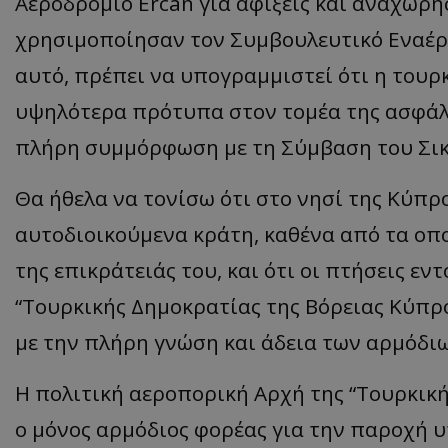
Αεροδρόμιο Ercan για αφίξεις και αναχωρή
χρησιμοποίησαν τον Συμβουλευτικό Εναέριο
αυτό, πρέπει να υπογραμμιστεί ότι η τουρ
ASP.NET_SessionI
υψηλότερα πρότυπα στον τομέα της ασφάλ
πλήρη συμμόρφωση με τη Σύμβαση του Σικ
Θα ήθελα να τονίσω ότι στο νησί της Κύπ
msToken
αυτοδιοικούμενα κράτη, καθένα από τα οπο
της επικράτειάς του, και ότι οι πτήσεις ε
“Τουρκικής Δημοκρατίας της Βόρειας Κύπ
με την πλήρη γνώση και άδεια των αρμόδι
CookieScriptConse
Η πολιτική αεροπορική Αρχή της “Τουρκική
ο μόνος αρμόδιος φορέας για την παροχή 