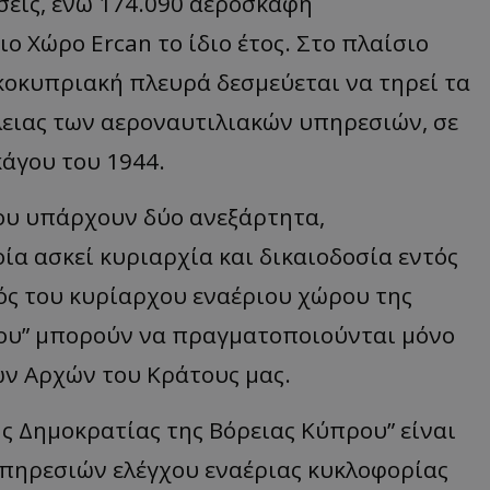
σεις, ενώ 174.090 αεροσκάφη
δευτερόλεπτα
για τη διάκρισ
.twitter.com
και ρομπότ. Αυτ
για τον ιστότοπ
 Χώρο Ercan το ίδιο έτος. Στο πλαίσιο
κάνει έγκυρες α
τη χρήση του ι
κοκυπριακή πλευρά δεσμεύεται να τηρεί τα
d
συνεδρία
Αυτό το cookie 
Microsoft Corporation
Doubleclick και
lifenewscy.tothemaonline.com
ειας των αεροναυτιλιακών υπηρεσιών, σε
πληροφορίες σχ
με τον οποίο ο 
άγου του 1944.
χρησιμοποιεί το
τυχόν διαφημίσ
έχει δει ο τελικ
επισκεφθεί τον 
ρου υπάρχουν δύο ανεξάρτητα,
.tiktok.com
1 εβδομάδα 3
Αυτό το cookie 
ία ασκεί κυριαρχία και δικαιοδοσία εντός
μέρες
για σκοπούς τα
ασφάλειας, εξα
χρήστες παραμέ
ντός του κυρίαρχου εναέριου χώρου της
και τα δεδομένα
εξασφαλισμένα
περιηγούνται μ
ρου” μπορούν να πραγματοποιούνται μόνο
ιστοσελίδας ή 
τις υπηρεσίες τ
ων Αρχών του Κράτους μας.
nt
4 εβδομάδες
Αυτό το cookie 
CookieScript
2 μέρες
από την υπηρεσί
www.tothemaonline.com
Script.com για 
ς Δημοκρατίας της Βόρειας Κύπρου” είναι
προτιμήσεις συ
επισκέπτη Είναι
υπηρεσιών ελέγχου εναέριας κυκλοφορίας
banner cookie 
να λειτουργεί σ