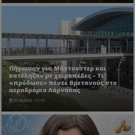
ASP.NET_SessionId
Microsoft Corporation
lifenewscy.tothemaonline.com
Πήγαιναν για Μάντσεστερ και
κατέληξαν με χειροπέδες – Τι
«πρόδωσε» πέντε Βρετανούς στο
αεροδρόμιο Λάρνακας
09.08.2026 - 17:15
msToken
.tiktok.com