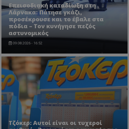
Επεισοδιακή καταδίωξη στη
Λάρνακα: Πάτησε γκάζι,
προσέκρουσε και το έβαλε στα
πόδια – Τον κυνήγησε πεζός
VISITOR_PRIVACY_METADATA
YouTube
αστυνομικός
.youtube.com
09.08.2026 - 16:52
Τζόκερ: Αυτοί είναι οι τυχεροί