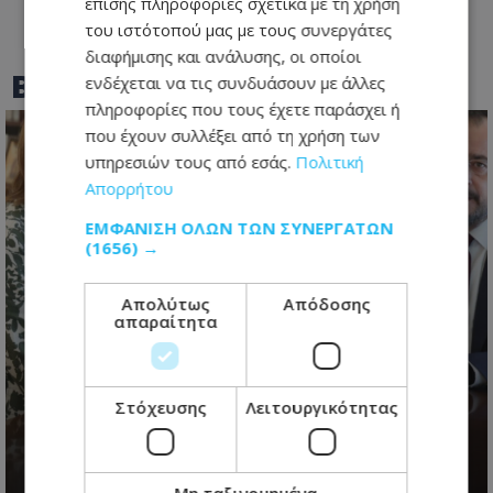
επίσης πληροφορίες σχετικά με τη χρήση
του ιστότοπού μας με τους συνεργάτες
διαφήμισης και ανάλυσης, οι οποίοι
BEST OF
TOTHEMAONLINE
ενδέχεται να τις συνδυάσουν με άλλες
πληροφορίες που τους έχετε παράσχει ή
που έχουν συλλέξει από τη χρήση των
υπηρεσιών τους από εσάς.
Πολιτική
Απορρήτου
ΕΜΦΆΝΙΣΗ ΌΛΩΝ ΤΩΝ ΣΥΝΕΡΓΑΤΏΝ
(1656) →
Απολύτως
Απόδοσης
απαραίτητα
Κυπριακό: Ο χρόνος πιέζει: Η
προειδοποίηση Ολγκίν και η μάχη
Στόχευσης
Λειτουργικότητας
για την επόμενη μέρα
09.08.2026 - 22:35