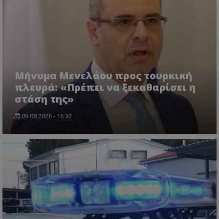
χωρίς τα απολύτως απαραίτητα cookies.
Ονοματεπώνυμο
Προμηθευτής
/
Πεδίο
usprivacy
.lifenewscy.tothemaonline.com
Μήνυμα Μενελάου προς τουρκική
πλευρά: «Πρέπει να ξεκαθαρίσει η
στάση της»
09.08.2026 - 15:32
ASP.NET_SessionId
Microsoft Corporation
themasports.tothemaonline.co