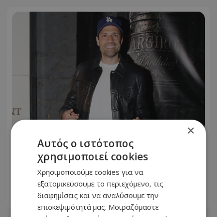
×
Αυτός ο ιστότοπος
Ροζ ρίγες και απαλό φως: Το
χρησιμοποιεί cookies
παραμυθένιο δωμάτιο της κόρης του
Κωνσταντίνου Αργυρού -
Χρησιμοποιούμε cookies για να
Φωτογραφίες
εξατομικεύσουμε το περιεχόμενο, τις
διαφημίσεις και να αναλύσουμε την
09.08.2026 - 08:56
επισκεψιμότητά μας. Μοιραζόμαστε