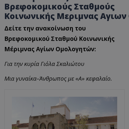
Βρεφοκομικούς Σταθμούς
Κοινωνικής
Μεριμν
ας
Αγιων
Δείτε την ανακοίνωση του
Βρεφοκομικού Σταθμού Κοινωνικής
Μέριμνας Αγίων Ομολογητών:
Για την κυρία
Γιόλ
α
Σκ
α
λιώτου
Μι
α γυναίκα
–
Άνθρωπος με
«
Α
»
κεφαλαίο.