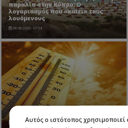
παραλία στην Κύπρο; Ο
λογαριασμός που «καίει» τους
λουόμενους
08.08.2026 - 07:24
Καμίνι και σήμερα η Κύπρος – Πού
Αυτός ο ιστότοπος χρησιμοποιεί 
μπορεί να «σκάσει» βροχή