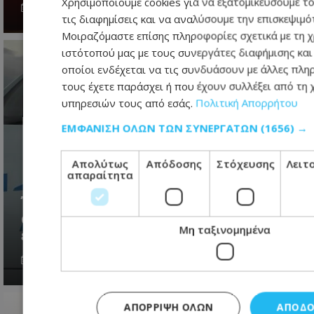
Χρησιμοποιούμε cookies για να εξατομικεύσουμε το
08.08.2026 - 07:32
τις διαφημίσεις και να αναλύσουμε την επισκεψιμό
Μοιραζόμαστε επίσης πληροφορίες σχετικά με τη 
ιστότοπού μας με τους συνεργάτες διαφήμισης και
οποίοι ενδέχεται να τις συνδυάσουν με άλλες πλ
τους έχετε παράσχει ή που έχουν συλλέξει από τη
υπηρεσιών τους από εσάς.
Πολιτική Απορρήτου
ΕΜΦΆΝΙΣΗ ΌΛΩΝ ΤΩΝ ΣΥΝΕΡΓΑΤΏΝ
(1656) →
Απολύτως
Απόδοσης
Στόχευσης
Λειτ
απαραίτητα
Έκλεψαν αυτοκίνητο στη Λεμεσό
αλλά δεν πήγαν μακριά – Πώς τους
Μη ταξινομημένα
εντόπισε η Αστυνομία
08.08.2026 - 10:12
ΑΠΌΡΡΙΨΗ ΌΛΩΝ
ΑΠΟΔΟ