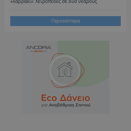
«λαβράκι»: Χειροπέδες σε δύο νεαρούς
Περισσότερα
usprivacy
.themasports.tothemaonline.