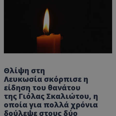
Θλίψη στη
Λευκωσία
σκόρπισε
η
είδηση του θανάτου
της
Γιόλ
ας
Σκ
α
λιώτου, η
οποία για πολλά χρόνια
δούλεψε στους δύο