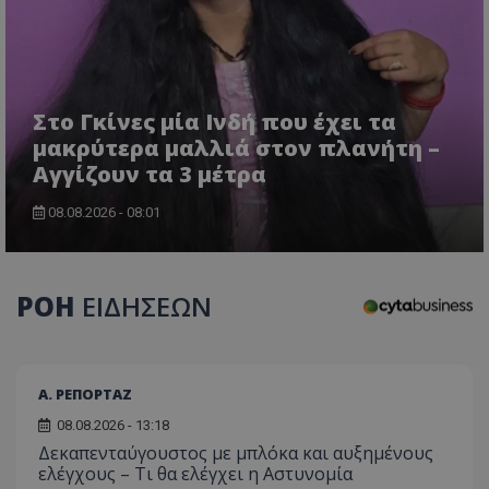
ASP.NET_SessionId
Microsoft Corporation
themasports.tothemaonline.c
Στο Γκίνες μία Ινδή που έχει τα
μακρύτερα μαλλιά στον πλανήτη –
Αγγίζουν τα 3 μέτρα
08.08.2026 - 08:01
ΡΟΗ
ΕΙΔΗΣΕΩΝ
VISITOR_PRIVACY_METADATA
YouTube
.youtube.com
Α. ΡΕΠΟΡΤΑΖ
08.08.2026 - 13:18
Δεκαπενταύγουστος με μπλόκα και αυξημένους
ελέγχους – Τι θα ελέγχει η Αστυνομία