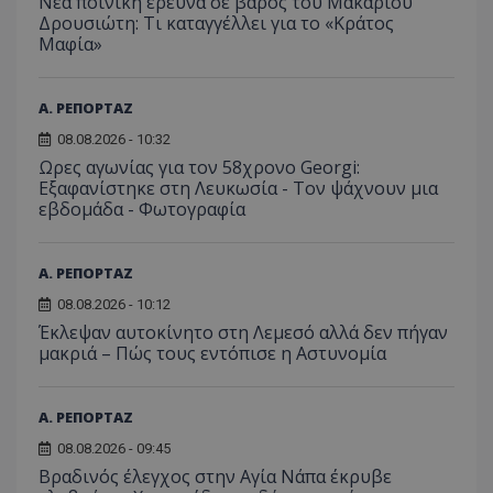
Νέα ποινική έρευνα σε βάρος του Μακάριου
Δρουσιώτη: Τι καταγγέλλει για το «Κράτος
Μαφία»
Α. ΡΕΠΟΡΤΑΖ
msToken
.tiktok.com
08.08.2026 - 10:32
Ωρες αγωνίας για τον 58χρονο Georgi:
Εξαφανίστηκε στη Λευκωσία - Toν ψάχνουν μια
εβδομάδα - Φωτογραφία
Α. ΡΕΠΟΡΤΑΖ
08.08.2026 - 10:12
Έκλεψαν αυτοκίνητο στη Λεμεσό αλλά δεν πήγαν
μακριά – Πώς τους εντόπισε η Αστυνομία
Α. ΡΕΠΟΡΤΑΖ
CookieScriptConsent
CookieScript
08.08.2026 - 09:45
www.tothemaonline.com
Βραδινός έλεγχος στην Αγία Νάπα έκρυβε