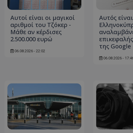
ASP.NET_SessionI
Αυτοί είναι οι μαγικοί
Αυτός είναι
αριθμοί του Τζόκερ -
Ελληνοκύπρ
Μάθε αν κέρδισες
αναλαμβάν
2.500.000 ευρώ
επικεφαλής
της Google
VISITOR_PRIVACY
06.08.2026 - 22:02
06.08.2026 - 17:4
__cf_bm
__cf_bm