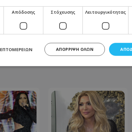
Απόδοσης
Στόχευσης
Λειτουργικότητας
ΕΠΌΜΕΝΟ ΆΡΘΡΟ
Θες να περάσεις τα Χριστούγεννα σε
ξενοδοχείο; Ιδού τα εορταστικά πακέτα -
Όλες οι πληροφορίες
11.12.2025 - 09:39
ΛΕΠΤΟΜΕΡΕΙΏΝ
ΑΠΌΡΡΙΨΗ ΌΛΩΝ
ΑΠΟ
ς απαραίτητα
Απόδοσης
Στόχευσης
Λειτουργικότητας
Μη ταξι
τητα cookies επιτρέπουν βασικές λειτουργίες του ιστότοπου, όπως τη σύνδεση χρή
σμού. Ο ιστότοπος δεν μπορεί να χρησιμοποιηθεί σωστά χωρίς τα απολύτως απαραί
Προμηθευτής
/
Πεδίο
Λήξη
Περιγραφή
.lifenewscy.tothemaonline.com
1 χρόνος 3
Αυτό το cookie 
εβδομάδες
κράτος συγκατά
σχετικά με την
την ιδιωτικότη
κανονισμό απο
Ηνωμένων Πολιτ