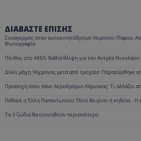
ΔΙΑΒΑΣΤΕ ΕΠΙΣΗΣ
Συναγερμός στον αυτοκινητόδρομο Λεμεσού–Πάφου: Ασυ
Φωτογραφία
Πένθος στο ΑΚΕΛ: Βαθιά θλίψη για τον Αντρέα Νικολάου
Δίνει μάχη 16χρονος μετά από τροχαίο: Παρασύρθηκε 
Προσοχή όσοι πάνε Αεροδρόμιο Λάρνακας: Τι αλλάζει από
Πέθανε η Έλλη Παπαντωνίου: Πότε θα γίνει η κηδεία - Η 
Τα 3 ζώδια θα ευνοηθούν περισσότερο