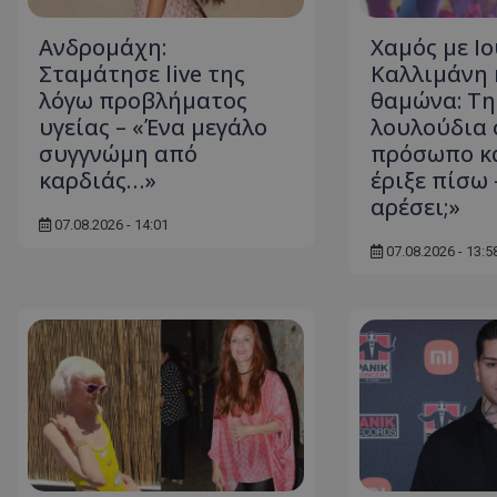
ASP.NET_SessionI
Ανδρομάχη:
Χαμός με Ι
Σταμάτησε live της
Καλλιμάνη 
λόγω προβλήματος
θαμώνα: Τη
υγείας – «Ένα μεγάλο
λουλούδια 
συγγνώμη από
πρόσωπο κα
VISITOR_PRIVACY
καρδιάς…»
έριξε πίσω 
αρέσει;»
07.08.2026 - 14:01
07.08.2026 - 13:5
__cf_bm
__cf_bm