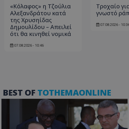
«Κόλαφος» η Τζούλια
Τροχαίο γι
Αλεξανδράτου κατά
γνωστό ράπ
της Χρυσηίδας
07.08.2026 - 10:3
Δημουλίδου – Απειλεί
ASP.NET_SessionI
ότι θα κινηθεί νομικά
07.08.2026 - 10:46
msToken
BEST OF
TOTHEMAONLINE
CookieScriptConse