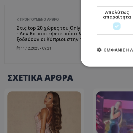
Απολύτως
απαραίτητα
ΠΡΟΗΓΟΎΜΕΝΟ ΆΡΘΡΟ
Στις top 20 χώρες του OnlyFans η Κύπρος
- Δεν θα πιστέψετε πόσα λεφτά
ξοδεύουν οι Κύπριοι στην πλατφόρμα
11.12.2025 - 09:21
ΕΜΦΆΝΙΣΗ 
ΣΧΕΤΙΚΑ ΑΡΘΡΑ
Απολύτω
Τα απολύτως απαραί
διαχείριση λογαρια
Ονοματεπώνυμο
usprivacy