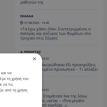
μαθητών της
ΕΛΛΑΔΑ
07.08.2026 - 14:40
«Τα έχω χάσει όλα»: Συντετριμμένος ο
πατέρας και σύζυγος των θυμάτων στο
τροχαίο στις Σέρρες
Α. ΡΕΠΟΡΤΑΖ
×
07.08.2026 - 14:22
Αστυνομία: Ακυρώθηκαν έξι προκηρύξεις
για εξειδικευμένο προσωπικό – Τι αλλάζει
 και να
 με τη χρήση του
LIFESTYLE
ι να τις
ει από τη χρήση
07.08.2026 - 14:01
Ανδρομάχη: Σταμάτησε live της λόγω
προβλήματος υγείας – «Ένα μεγάλο
συγγνώμη από καρδιάς…»