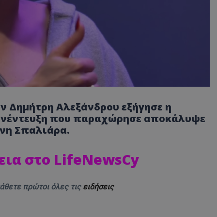
ον Δημήτρη Αλεξάνδρου εξήγησε η
συνέντευξη που παραχώρησε αποκάλυψε
ννη Σπαλιάρα.
εια στο LifeNewsCy
μάθετε πρώτοι όλες τις
ειδήσεις