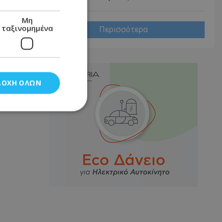
Μη
ταξινομημένα
Περισσότερα
ΔΟΧΉ ΌΛΩΝ
νομημένα
στη και τη
τητα cookies.
αποθηκεύει το
θεσης του χρήστη
 παρακολούθηση και
τα σύμφωνα με τον
ρρήτου των
ειών.