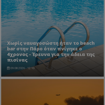
Χωρίς ναυαγοσώστη ήταν το beach
CookieScriptConsent
CookieScript
www.tothemaonline.com
bar στην Πάρο όταν πνίγηκε ο
4χρονος - Έρευνα για την άδεια της
πισίνας
09.08.2026 - 12:10
usprivacy
.themasports.tothemaonline.co