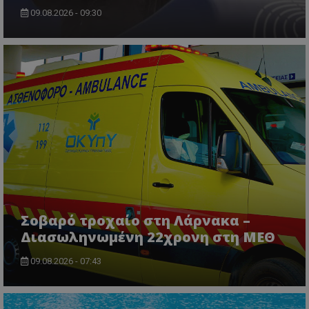
09.08.2026 - 09:30
ASP.NET_SessionId
Microsoft Corporation
lifenewscy.tothemaonline.com
Σοβαρό τροχαίο στη Λάρνακα –
Διασωληνωμένη 22χρονη στη ΜΕΘ
msToken
.tiktok.com
09.08.2026 - 07:43