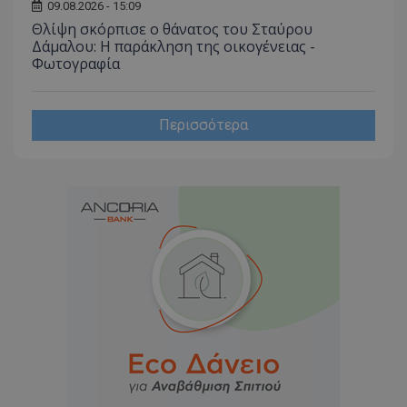
από το
09.08.2026 - 15:09
Analyti
Θλίψη σκόρπισε ο θάνατος του Σταύρου
διατήρ
Δάμαλου: Η παράκληση της οικογένειας -
κατάσ
περιόδ
Φωτογραφία
σύνδεσ
Περισσότερα