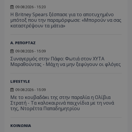
να συμβάλει 
απόδοσ
ανάλ
ενίσχυση της
ιστοσε
αναφ
09.08.2026 - 15:20
εμπειρίας του
χρήστη ή στη
Η Britney Spears ξέσπασε για το αποτυχημένο
_ga_ECPYT7ERET
.tothemaonline.com
1 χρόνος 1
Αυτό τ
YSC
συνεδρία
Αυτό
Google LLC
παρακολούθη
μήνας
χρησιμ
μπότοξ που την παραμόρφωσε: «Μπορούν να σας
έχει 
.youtube.com
της συμπερι
από το
από 
καταστρέψουν τα μάτια»
του χρήστη γ
Analyti
για ν
ανάλυση των
διατήρ
παρα
επιδόσεων.
κατάσ
προβ
περιόδ
ενσω
Α. ΡΕΠΟΡΤΑΖ
σύνδεσ
βίντε
C
1 μήνας
Αυτό τ
09.08.2026 - 15:09
Adform
guest_id
1 χρόνος 1
Αυτό
Twitter Inc.
χρησιμ
.adform.net
μήνας
ρυθμ
.twitter.com
Συναγερμός στην Πάφο: Φωτιά στον ΧΥΤΑ
για τον
το Tw
Μαραθούντας - Μάχη να μην ξεφύγουν οι φλόγες
προσδι
αναγ
συχνότ
να π
επισκέ
τον 
τον τρ
του 
οποίο 
LIFESTYLE
επισκέπ
πρόσβα
09.08.2026 - 15:09
ιστοσε
Με το κουβαδάκι της στην παραλία η Ολίβια
Συλλέγε
για τις
Στρατή - Τα καλοκαιρινά παιχνίδια με τη νονά
του χρ
της, Ντορέττα Παπαδημητρίου
ιστοσε
ποιες σ
έχουν 
ΚΟΙΝΩΝΙΑ
_ga_J7RS52TMNC
.tothemaonline.com
1 χρόνος 1
Αυτό τ
μήνας
χρησιμ