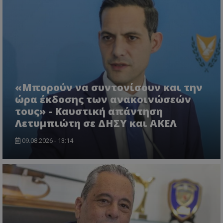
χωρίς τα απολύτως απαραίτητα cookies.
Ονοματεπώνυμο
Προμηθευτής
/
Πεδίο
usprivacy
.lifenewscy.tothemaonline.com
«Μπορούν να συντονίσουν και την
ώρα έκδοσης των ανακοινώσεών
τους» - Καυστική απάντηση
Λετυμπιώτη σε ΔΗΣΥ και ΑΚΕΛ
ASP.NET_SessionId
Microsoft Corporation
09.08.2026 - 13:14
themasports.tothemaonline.co