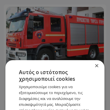
×
Αυτός ο ιστότοπος
Συναγερμός στην Πάφο: Φωτιά στον
χρησιμοποιεί cookies
ΧΥΤΑ Μαραθούντας - Μάχη να μην
ξεφύγουν οι φλόγες
Χρησιμοποιούμε cookies για να
εξατομικεύσουμε το περιεχόμενο, τις
09.08.2026 - 15:09
διαφημίσεις και να αναλύσουμε την
επισκεψιμότητά μας. Μοιραζόμαστε