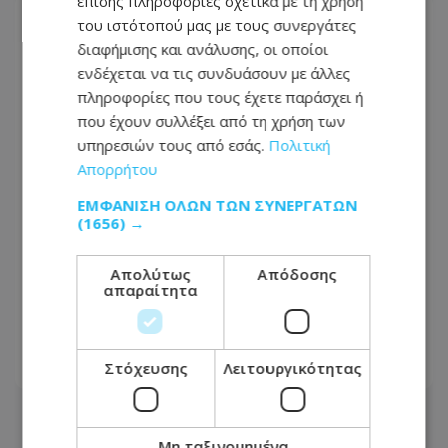
επίσης πληροφορίες σχετικά με τη χρήση
του ιστότοπού μας με τους συνεργάτες
διαφήμισης και ανάλυσης, οι οποίοι
ενδέχεται να τις συνδυάσουν με άλλες
πληροφορίες που τους έχετε παράσχει ή
που έχουν συλλέξει από τη χρήση των
υπηρεσιών τους από εσάς.
Πολιτική
Απορρήτου
ΕΜΦΆΝΙΣΗ ΌΛΩΝ ΤΩΝ ΣΥΝΕΡΓΑΤΏΝ
(1656) →
Απολύτως
Απόδοσης
ΠΡΟΣΟΧΗ: Αυτός ο 36χρονος
απαραίτητα
καταζητείται για κλοπή αυτοκινήτου
στη Λεμεσό - Δείτε φωτογραφία
Στόχευσης
Λειτουργικότητας
09.08.2026 - 13:38
Μη ταξινομημένα